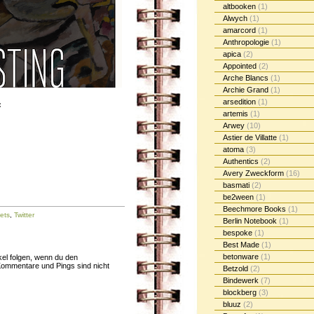
altbooken
(1)
Alwych
(1)
amarcord
(1)
Anthropologie
(1)
apica
(2)
Appointed
(2)
Arche Blancs
(1)
Archie Grand
(1)
arsedition
(1)
:
artemis
(1)
Arwey
(10)
Astier de Villatte
(1)
atoma
(3)
Authentics
(2)
Avery Zweckform
(16)
basmati
(2)
be2ween
(1)
Beechmore Books
(1)
ets
,
Twitter
Berlin Notebook
(1)
bespoke
(1)
Best Made
(1)
betonware
(1)
el folgen, wenn du den
ommentare und Pings sind nicht
Betzold
(2)
Bindewerk
(7)
blockberg
(3)
bluuz
(2)