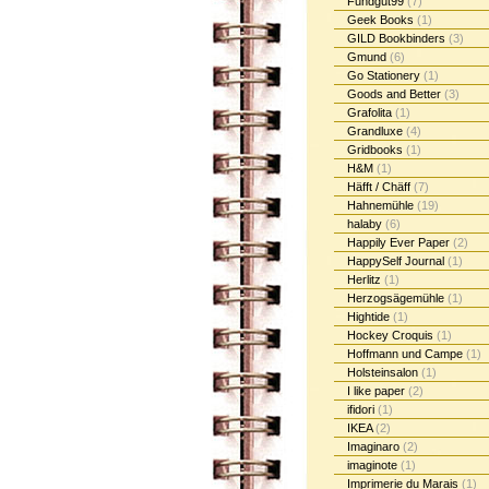
Fundgut99
(7)
Geek Books
(1)
GILD Bookbinders
(3)
Gmund
(6)
Go Stationery
(1)
Goods and Better
(3)
Grafolita
(1)
Grandluxe
(4)
Gridbooks
(1)
H&M
(1)
Häfft / Chäff
(7)
Hahnemühle
(19)
halaby
(6)
Happily Ever Paper
(2)
HappySelf Journal
(1)
Herlitz
(1)
Herzogsägemühle
(1)
Hightide
(1)
Hockey Croquis
(1)
Hoffmann und Campe
(1)
Holsteinsalon
(1)
I like paper
(2)
ifidori
(1)
IKEA
(2)
Imaginaro
(2)
imaginote
(1)
Imprimerie du Marais
(1)