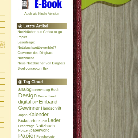
Auch als Kindle Version
Letzte Artikel
Notizbücher aus Coffee-to-go
Papier
Leserfrage:
Notizbuchwettbewerb(e)?
Gewinner des Dingbats
Notizbuchs
Neue Notizbücher von Dingbats
Sigel conceptum flex
Tag Cloud
analog
Buch
Bleistift
Blog
Design
Deutschland
Einband
digital
DIY
Gewinner
Handschrift
Kalender
Japan
Leder
Kickstarter
Kunst
Notizbuch
Leserfrage
paperworld
Notizen
Papier
Psychologie