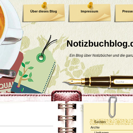
Über dieses Blog
Impressum
Press
E-Book
Datenschutzerklärung
Notizbuchblog.
Ein Blog über Notizbücher und die ga
Seiten
Archiv
Umfragen