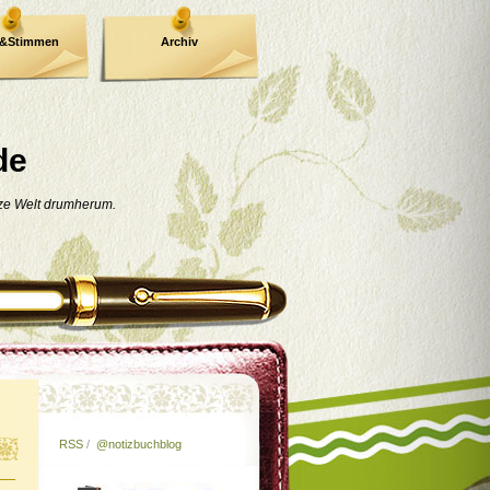
e&Stimmen
Archiv
de
nze Welt drumherum.
RSS
/
@notizbuchblog