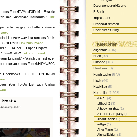
Datenschutzerklärung
https://t.co/DVMnxF3RsM „Erstelle
E-Book
ken der Kunsthalle Karlsruhe.“
Link
Impressum
Presse&Stimmen
er tablet begging for better software
Über dieses Blog
Tweet
inal in every way, but remains firmly
co/zL524FDh8K
Link zum Tweet
Kategorien
utzt 14-Zoll-E-Paper-Display –
Allgemein
(515)
.co/7HSso0JVAW
Link zum Tweet
Buch
(32)
tivem Einband? – Watch the first ever
Einband
(113)
per interface https://t.co/kHiiPYwE0C
Flowbook
(3)
toric Cookbooks – COOL HUNTING®
Fundstücke
(678)
weet
Hack
(40)
quer Your To-Do List with Analog
HackBag
(5)
Tweet
Hersteller
(1.202)
&ART
(4)
18hoch2
(3)
A book for that
(1)
A Good Company
(1)
About:Blank
(1)
adliga
(1)
Ahoi Marie
(1)
Alpha Edition
(1)