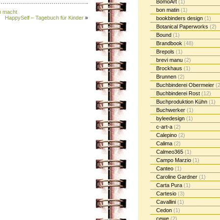
BomoArt
(1)
bon matin
(1)
n macht
HappySelf – Tagebuch für Kinder
»
bookbinders design
(1)
Botanical Paperworks
(2)
Bound
(1)
Brandbook
(48)
Brepols
(1)
brevi manu
(2)
Brockhaus
(1)
Brunnen
(2)
Buchbinderei Obermeier
(2
Buchbinderei Rost
(12)
Buchproduktion Kühn
(1)
Buchwerker
(1)
byleedesign
(1)
c-art-a
(2)
Calepino
(2)
Calima
(2)
Calmeo365
(1)
Campo Marzio
(1)
Canteo
(1)
Caroline Gardner
(1)
Carta Pura
(1)
Cartesio
(3)
Cavallini
(1)
Cedon
(1)
cewe
(2)