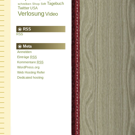
Tagebuch
schreiben
Shop
Stift
Twitter
USA
Verlosung
Video
RSS
RSS
Meta
Anmelden
Einträge
RSS
Kommentare
RSS
WordPress.org
Web Hosting Refer
Dedicated hosting