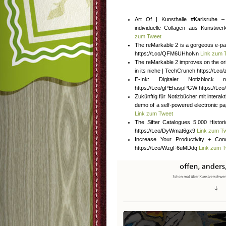
Art Of | Kunsthalle #Karlsruhe – 
individuelle Collagen aus Kunstwer
zum Tweet
The reMarkable 2 is a gorgeous e-pap
https://t.co/QFM6UHhoNn
Link zum 
The reMarkable 2 improves on the orig
in its niche | TechCrunch https://t.
E-Ink: Digitaler Notizblock n
https://t.co/gPEhaspPGW https://t
Zukünftig für Notizbücher mit interak
demo of a self-powered electronic pa
Link zum Tweet
The Sifter Catalogues 5,000 His
https://t.co/DyWmat6gx9
Link zum T
Increase Your Productivity + Con
https://t.co/WzgF6uMDdq
Link zum 