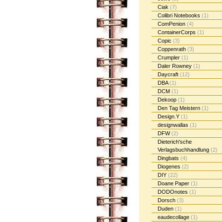
Ciak
(7)
Colibri Notebooks
(1)
ComPenion
(4)
ContainerCorps
(1)
Copic
(3)
Coppenrath
(3)
Crumpler
(1)
Daler Rowney
(1)
Daycraft
(12)
DBA
(1)
DCM
(1)
Dekoop
(1)
Den Tag Meistern
(1)
Design.Y
(1)
designwallas
(1)
DFW
(2)
Dieterich'sche
Verlagsbuchhandlung
(2)
Dingbats
(4)
Diogenes
(2)
DIY
(22)
Doane Paper
(1)
DODOnotes
(1)
Dorsch
(3)
Duden
(1)
eaudecollage
(1)