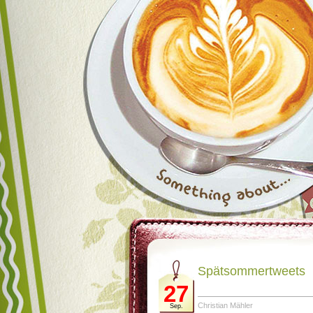
Spätsommertweets
27
Christian Mähler
Sep.