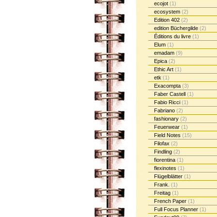
ecojot
(1)
ecosystem
(2)
Edition 402
(2)
edition Büchergilde
(2)
Éditions du livre
(1)
Elum
(1)
emadam
(9)
Epica
(2)
Ethic Art
(1)
etk
(1)
Exacompta
(3)
Faber Castell
(1)
Fabio Ricci
(1)
Fabriano
(2)
fashionary
(2)
Feuerwear
(1)
Field Notes
(15)
Filofax
(2)
Findling
(2)
fiorentina
(1)
flexinotes
(1)
Flügelblätter
(1)
Frank.
(1)
Freitag
(1)
French Paper
(1)
Full Focus Planner
(1)