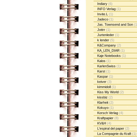
Indiary
(6)
INFO Verlag
(1)
Invite.L
(1)
Jadeco
(1)
Jas. Townsend and Son
(1
Jottrr
(1)
Jurtenleder
(1)
k lender
(5)
K&Company
(2)
KA_LEN_DIAR
(1)
Kaje Notebooks
(1)
Kalos
(1)
KarlenSwiss
(1)
Karst
(1)
Kaspar
(1)
keiver
(3)
kimmidoll
(1)
Kiss My World
(2)
kissbiz
(2)
Klarheit
(2)
Kokuyo
(1)
Korsch Verlag
(4)
Kraftpapier
(8)
KV&H
(4)
L'espiral del paper
(2)
La Compagnie du Kraft
(1)