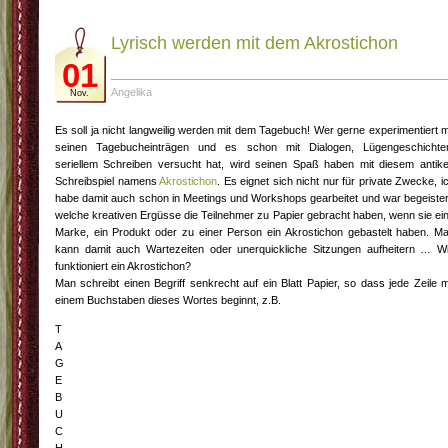
Lyrisch werden mit dem Akrostichon
01
Angelika
Nov.
Es soll ja nicht langweilig werden mit dem Tagebuch! Wer gerne experimentiert m
seinen Tagebucheinträgen und es schon mit Dialogen, Lügengeschichte
seriellem Schreiben versucht hat, wird seinen Spaß haben mit diesem antik
Schreibspiel namens
Akrostichon
. Es eignet sich nicht nur für private Zwecke, i
habe damit auch schon in Meetings und Workshops gearbeitet und war begeister
welche kreativen Ergüsse die Teilnehmer zu Papier gebracht haben, wenn sie ei
Marke, ein Produkt oder zu einer Person ein Akrostichon gebastelt haben. M
kann damit auch Wartezeiten oder unerquickliche Sitzungen aufheitern … W
funktioniert ein Akrostichon?
Man schreibt einen Begriff senkrecht auf ein Blatt Papier, so dass jede Zeile m
einem Buchstaben dieses Wortes beginnt, z.B.
T
A
G
E
B
U
C
H