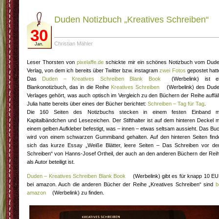
Duden Notizbuch „Kreatives Schreiben“
30
Christian Mähler
Jan.
Leser Thorsten von
pixelaffe.de
schickte mir ein schönes Notizbuch vom Dud
Verlag, von dem ich bereits über Twitter bzw. instagram
zwei
Fotos
gepostet hatt
Das
Duden – Kreatives Schreiben Blank Book
(Werbelink) ist e
Blankonotizbuch, das in die Reihe
Kreatives Schreiben
(Werbelink) des Dud
Verlages gehört, was auch optisch im Vergleich zu den Büchern der Reihe auffäll
Julia hatte bereits über eines der Bücher berichtet:
Schreiben – Tag für Tag
.
Die 160 Seiten des Notizbuchs stecken in einem festen Einband m
Kapitalbändchen und Lesezeichen. Der Stifthalter ist auf dem hinteren Deckel m
einem gelben Aufkleber befestigt, was – innen – etwas seltsam aussieht. Das Bu
wird von einem schwarzen Gummiband gehalten. Auf den hinteren Seiten find
sich das kurze Essay „Weiße Blätter, leere Seiten – Das Schreiben vor d
Schreiben“ von Hanns-Josef Ortheil, der auch an den anderen Büchern der Rei
als Autor beteiligt ist.
Duden – Kreatives Schreiben Blank Book
(Werbelink) gibt es für knapp 10 E
bei amazon. Auch die anderen Bücher der Reihe „Kreatives Schreiben“ sind
b
amazon
(Werbelink) zu finden.