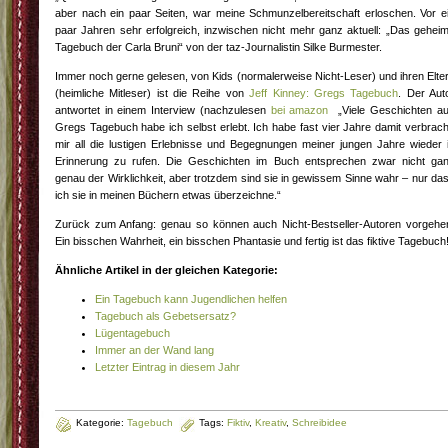
aber nach ein paar Seiten, war meine Schmunzelbereitschaft erloschen. Vor e
paar Jahren sehr erfolgreich, inzwischen nicht mehr ganz aktuell: „Das gehei
Tagebuch der Carla Bruni“ von der taz-Journalistin Silke Burmester.
Immer noch gerne gelesen, von Kids (normalerweise Nicht-Leser) und ihren Elte
(heimliche Mitleser) ist die Reihe von
Jeff Kinney: Gregs Tagebuch
. Der Aut
antwortet in einem Interview (nachzulesen
bei amazon
„Viele Geschichten a
Gregs Tagebuch habe ich selbst erlebt. Ich habe fast vier Jahre damit verbrach
mir all die lustigen Erlebnisse und Begegnungen meiner jungen Jahre wieder 
Erinnerung zu rufen. Die Geschichten im Buch entsprechen zwar nicht ga
genau der Wirklichkeit, aber trotzdem sind sie in gewissem Sinne wahr – nur da
ich sie in meinen Büchern etwas überzeichne.“
Zurück zum Anfang: genau so können auch Nicht-Bestseller-Autoren vorgehe
Ein bisschen Wahrheit, ein bisschen Phantasie und fertig ist das fiktive Tagebuch
Ähnliche Artikel in der gleichen Kategorie:
Ein Tagebuch kann Jugendlichen helfen
Tagebuch als Gebetsersatz?
Lügentagebuch
Immer an der Wand lang
Letzter Eintrag in diesem Jahr
Kategorie:
Tagebuch
Tags:
Fiktiv
,
Kreativ
,
Schreibidee