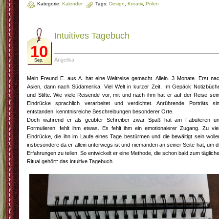
Kategorie:
Kalender
Tags:
Design
,
Kreativ
,
Polen
Intuitives Tagebuch
10
Angelika
Sep.
Mein Freund E. aus A. hat eine Weltreise gemacht. Allein. 3 Monate. Erst na
Asien, dann nach Südamerika. Viel Welt in kurzer Zeit. Im Gepäck Notizbüch
und Stifte. Wie viele Reisende vor, mit und nach ihm hat er auf der Reise sei
Eindrücke sprachlich verarbeitet und verdichtet. Anrührende Porträts si
entstanden, kenntnisreiche Beschreibungen besonderer Orte.
Doch während er als geübter Schreiber zwar Spaß hat am Fabulieren u
Formulieren, fehlt ihm etwas. Es fehlt ihm ein emotionalerer Zugang. Zu vie
Eindrücke, die ihn im Laufe eines Tage bestürmen und die bewältigt sein wolle
insbesondere da er allein unterwegs ist und niemanden an seiner Seite hat, um d
Erfahrungen zu teilen. So entwickelt er eine Methode, die schon bald zum täglich
Ritual gehört: das intuitive Tagebuch.