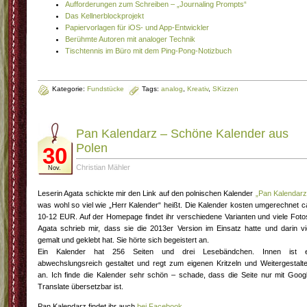
Aufforderungen zum Schreiben – „Journaling Prompts“
Das Kellnerblockprojekt
Papiervorlagen für iOS- und App-Entwickler
Berühmte Autoren mit analoger Technik
Tischtennis im Büro mit dem Ping-Pong-Notizbuch
Kategorie:
Fundstücke
Tags:
analog
,
Kreativ
,
SKizzen
Pan Kalendarz – Schöne Kalender aus
Polen
30
Christian Mähler
Nov.
Leserin Agata schickte mir den Link auf den polnischen Kalender
„Pan Kalendarz
was wohl so viel wie „Herr Kalender“ heißt. Die Kalender kosten umgerechnet c
10-12 EUR. Auf der Homepage findet ihr verschiedene Varianten und viele Foto
Agata schrieb mir, dass sie die 2013er Version im Einsatz hatte und darin vi
gemalt und geklebt hat. Sie hörte sich begeistert an.
Ein Kalender hat 256 Seiten und drei Lesebändchen. Innen ist 
abwechslungsreich gestaltet und regt zum eigenen Kritzeln und Weitergestalt
an. Ich finde die Kalender sehr schön – schade, dass die Seite nur mit Goog
Translate übersetzbar ist.
Pan Kalendarz findet ihr auch
bei Facebook
.