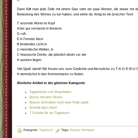
Dann füllt man jede Zeile mit einem Satz oder ein paar Worten, die etwas mit d
Bedeutung des Wortes zu tun haben, und siehe da: fertig ist ein lyrischer Text!
T anzende Worte im Kopf
A ber gut versteckt in finsterer
G ruft.
E in Fenster lässt
B lendendes Licht in
U nterirdische Welten, in
C hinesische Dörfer, die plötzlich direkt vor der
H austüre liegen.
Viel Spaß damit! Wir freuen uns eure Gedichte und Akrosticha zu T-A-G-E-B-U-
H demnächst in den Kommentaren zu finden.
Ähnliche Artikel in der gleichen Kategorie:
Tagebücher von Roterfaden
Stress mit dem Stress
Warum Schreiben noch eine Rolle spielt
Schreib dich reich!
7 Gründe für ein Tagebuch
Kategorie:
Tagebuch
Tags:
Kreativ
,
Wortspiel