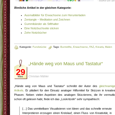
Ähnliche Artikel in der gleichen Kategorie:
Ausmalbilder für Erwachsene zum Herunterladen
Zentangle – Meditation und Zeichnen
Gummibänder als Stifthalter
Eine Notizbuchseite sticken
Zehn Notizbücher
Kategorie:
Fundstücke
Tags:
Buntstifte
,
Erwachsene
,
FAZ
,
Kreativ
,
Malen
„Hände weg von Maus und Tastatur“
29
Christian Mähler
März
„Hände weg von Maus und Tastatur“ schreibt der Autor des
gleichnamig
Artikels
. Er plädiert für den Einsatz analoger Hilfsmittel für Skizzen in kreativ
Phasen. Neben vielen Aspekten des analogen Skizzierens, die ihr vermutli
schon oft gelesen habt, finde ich das „Loskritzeln“ sehr sympathisch:
[…] Das unmittelbare Visualisieren von Ideen und das schnelle erneute
Interpretieren erzeugen einen Kreislauf, einen Fluss von Kreativität, in