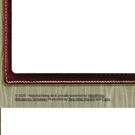
© 2026 - Notizbuchblog.de is proudly powered by
WordPress
Wordpress Templates
Presented by
Best Web Hosting
and
Case