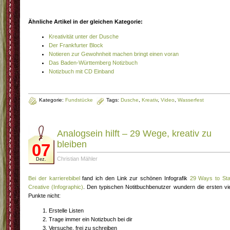
Ähnliche Artikel in der gleichen Kategorie:
Kreativität unter der Dusche
Der Frankfurter Block
Notieren zur Gewohnheit machen bringt einen voran
Das Baden-Württemberg Notizbuch
Notizbuch mit CD Einband
Kategorie:
Fundstücke
Tags:
Dusche
,
Kreativ
,
Video
,
Wasserfest
Analogsein hilft – 29 Wege, kreativ zu
bleiben
07
Christian Mähler
Dez.
Bei der karrierebibel
fand ich den Link zur schönen Infografik
29 Ways to St
Creative (Infographic)
. Den typischen Notitbuchbenutzer wundern die ersten vi
Punkte nicht:
Erstelle Listen
Trage immer ein Notizbuch bei dir
Versuche, frei zu schreiben