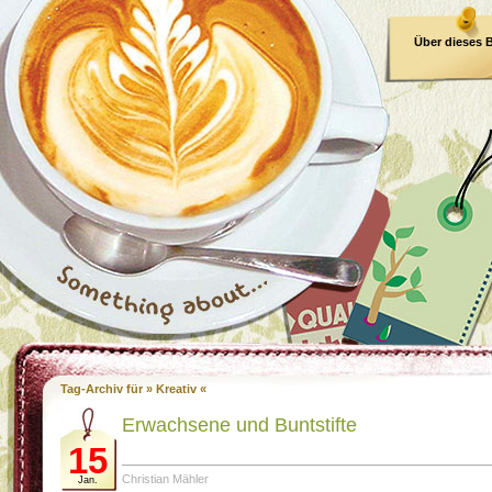
Über dieses 
E-Book
Tag-Archiv für » Kreativ «
Erwachsene und Buntstifte
15
Christian Mähler
Jan.