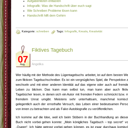
Aufgabenlisten entlasten
Infografik: Was die Handschrift über euch sagt
Wie Schreiben Probleme lösen kann
Handschrift hilft dem Gehirn
Kategorie:
schreiben
Tags:
Infografik
,
Kreativ
,
Kreativität
Fiktives Tagebuch
07
Angelika
Aug.
Wer häufig mit der Methode des Lügentagebuchs arbeitet, ist auf dem besten W
zum fiktiven Tagebuchschreiber. Es ist ein vergnügliches Spiel, die Perspektive 
wechseln und mit einer anderen Identität auf das eigene oder auch auf fremd
Leben zu blicken. Das kann man selbst tun, man kann aber auch fikti
Tagebücher lesen, in denen sich ein Autor mit fremden Federn schmückt bzw. m
fremdem Unrat umgibt. Meistens sehr unterhaltsam, manchmal komisc
gelegentlich auch der ernsthafte Versuch, das Leben einer bedeutsamen Pers
von innen zu betrachten und als Fake-Autobiografie zu veröffentlichen.
Ich komme auf die Idee, weil ich beim Stöbern in der Buchhandlung an dies
Buch nicht vorbei gehen konnte: „Mein königliches Tagebuch – top secret“ v
„Queen“. Ich hätte getrost vorbei gehen können, es ist zwar durchaus komisc