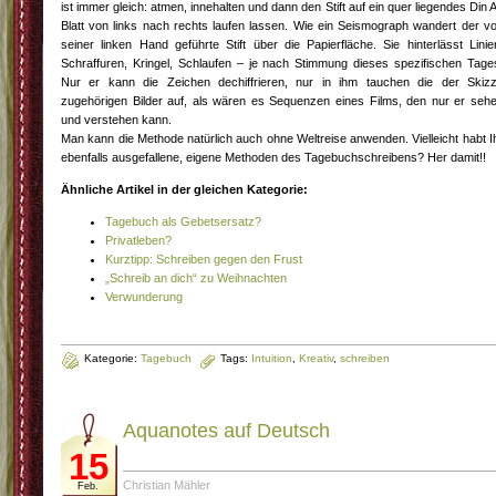
ist immer gleich: atmen, innehalten und dann den Stift auf ein quer liegendes Din 
Blatt von links nach rechts laufen lassen. Wie ein Seismograph wandert der v
seiner linken Hand geführte Stift über die Papierfläche. Sie hinterlässt Linie
Schraffuren, Kringel, Schlaufen – je nach Stimmung dieses spezifischen Tage
Nur er kann die Zeichen dechiffrieren, nur in ihm tauchen die der Skiz
zugehörigen Bilder auf, als wären es Sequenzen eines Films, den nur er seh
und verstehen kann.
Man kann die Methode natürlich auch ohne Weltreise anwenden. Vielleicht habt I
ebenfalls ausgefallene, eigene Methoden des Tagebuchschreibens? Her damit!!
Ähnliche Artikel in der gleichen Kategorie:
Tagebuch als Gebetsersatz?
Privatleben?
Kurztipp: Schreiben gegen den Frust
„Schreib an dich“ zu Weihnachten
Verwunderung
Kategorie:
Tagebuch
Tags:
Intuition
,
Kreativ
,
schreiben
Aquanotes auf Deutsch
15
Christian Mähler
Feb.