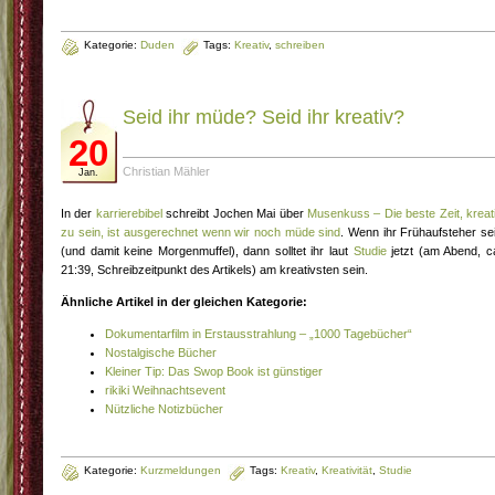
Kategorie:
Duden
Tags:
Kreativ
,
schreiben
Seid ihr müde? Seid ihr kreativ?
20
Christian Mähler
Jan.
In der
karrierebibel
schreibt Jochen Mai über
Musenkuss – Die beste Zeit, kreat
zu sein, ist ausgerechnet wenn wir noch müde sind
. Wenn ihr Frühaufsteher se
(und damit keine Morgenmuffel), dann solltet ihr laut
Studie
jetzt (am Abend, c
21:39, Schreibzeitpunkt des Artikels) am kreativsten sein.
Ähnliche Artikel in der gleichen Kategorie:
Dokumentarfilm in Erstausstrahlung – „1000 Tagebücher“
Nostalgische Bücher
Kleiner Tip: Das Swop Book ist günstiger
rikiki Weihnachtsevent
Nützliche Notizbücher
Kategorie:
Kurzmeldungen
Tags:
Kreativ
,
Kreativität
,
Studie