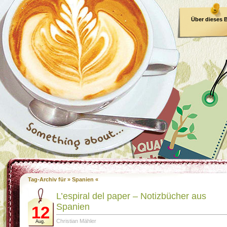
Über dieses 
E-Book
Tag-Archiv für » Spanien «
L’espiral del paper – Notizbücher aus
Spanien
12
Christian Mähler
Aug.