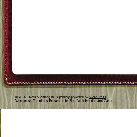
© 2026 - Notizbuchblog.de is proudly powered by
WordPress
Wordpress Templates
Presented by
Best Web Hosting
and
Case