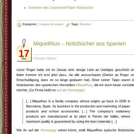
Gewinner des L’espiral del Paper Notizbuchs
Kategorie:
L'espiral del paper
Tags:
Spanien
MiquelRius – Notizbücher aus Spanien
17
Christian Mähler
Mai
Leser Roger hatte mir im Januar eine riesige Liste an Linktipps geschickt u
leider komme ich erst jetzt dazu, sie alle anzuschauen (Danke an Roger u
Entschuldigung, dass es so lange gedauert hat). Einer seiner Tipps waren d
Notizbücher des spanischen Herstellers
MiquelRius
, die ich euch heute vorstell
möchte. Zur Firma heißt es
auf der Homepage
:
[…] Miquelrius is a family company whose origins go back to 1839 in
Barcelona, Spain. Its business is the production and marketing of paper
products and school accessories. […] The company’s stationery
products are manufactured at its plant in Parets del Vallès, where
maximum quality is guaranteed by using the best materials […]
Wie ihr auf der
Homepage
sehen könnt, stellt MiquelRius typische Notizbüche