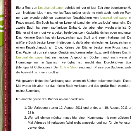
Elena Ros von
L’espiral del paper
schrieb mir vor einiger Zeit eine begeisterte Ma
zum Notizbuchblog – und wenige Tage später erreichte mich auch noch ein Pak
mit zwei wunderschönen spanischen Notizbüchern von
L’espiral del paper
(
Fotos unten). Ein Buch hat einen Leineneinband, der wie „geflockt“ erscheint. D
zweite Buch hat einen stoffartigen Einband, der aber eher wachsartig ist. D
Bücher sind sehr gut verarbeitet, beide besitzen Kapitalbändchen oben und unte
Das kleinere Buch hat ein Lesezeichen aus Stoff und einen Haltegummi. D
größere Buch besitzt keinen Haltegummi, dafür aber ein ledernes Lesezeichen m
einem Kugelschmuck am Ende. Keines der Bücher besitzt eine Froschtasch
Das Papier ist von sehr guter Qualität und cremefarben bzw. weiß (kleines Buch)
L’espiral del paper
hat ein riesiges Angebot an Büchern und auch wenn d
Homepage nur in Spanisch verfügbar ist, macht das Durchklicken Sp
(Menüpunkt Colleciones). Der
Online Shop
zeigt auch Preise von Büchern, wob
die Auswahl nicht sehr groß ist.
Wie gewohnt findet eine Verlosung statt, wenn ich Bücher bekommen habe. Dies
Mal werde ich aber nur das kleine Buch verlosen und das große Buch wandert 
meine Sammlung.
Ich möchte gerne drei Bücher an euch verlosen.
Die Verlosung startet 12. August 2011 und endet am 19. August 2011 
18 h
Wer teilnehmen möchte, muss hier einen Kommentar mit einer gültigen 
Mail Adresse hinterlassen (wird nicht angezeigt und nur für die Verlosu
verwendet).