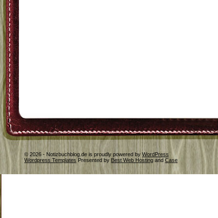
© 2026 - Notizbuchblog.de is proudly powered by
WordPress
Wordpress Templates
Presented by
Best Web Hosting
and
Case