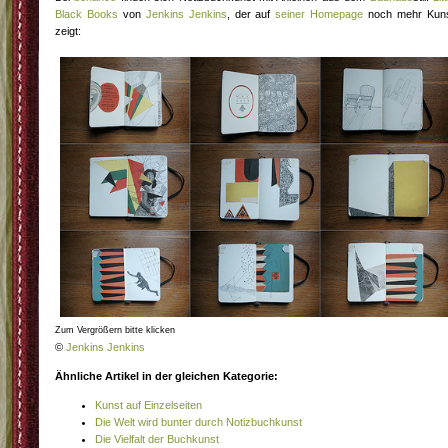
Black Books
von
Jenkins Jenkins
, der auf
seiner Homepage
noch mehr Kun
zeigt:
Zum Vergrößern bitte klicken
©
Jenkins Jenkins
Ähnliche Artikel in der gleichen Kategorie:
Kunst auf Einzelseiten
Die Welt wird bunter durch Notizbuchkunst
Die Vielfalt der Buchkunst