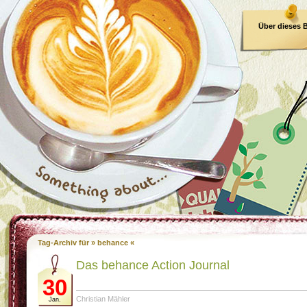
Über dieses 
E-Book
Tag-Archiv für » behance «
Das behance Action Journal
30
Christian Mähler
Jan.