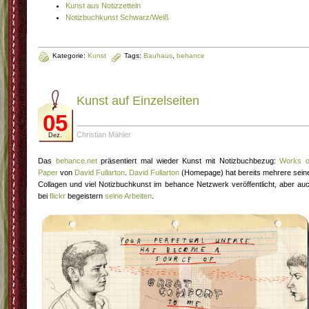
Kunst aus Notizzetteln
Notizbuchkunst Schwarz/Weiß
Kategorie:
Kunst
Tags:
Bauhaus
,
behance
Kunst auf Einzelseiten
05
Christian Mähler
Dez.
Das
behance.net
präsentiert mal wieder Kunst mit Notizbuchbezug:
Works 
Paper
von
David Fullarton
.
David Fullarton
(Homepage) hat bereits mehrere sein
Collagen und viel Notizbuchkunst im behance Netzwerk veröffentlicht, aber au
bei
flickr
begeistern
seine Arbeiten
.