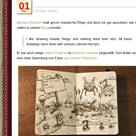
01
Christian Mähler
Okt.
Michael Murdoch
malt gerne chaotische Dinge und lässt sie gut aussehen, wie 
selbst in seinem
Blog
schreibt:
I like drawing chaotic things and making them look nice. All these
drawings were done with various colored microns.
Er hat auch einige
seiner Projekte
im
behance network
eingestellt. Dort findet si
eine nette Sammlung von Fotos
aus seinem Notizbuch
.