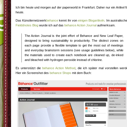
Ich bin heute und morgen auf der paperworld in Frankfurt. Daher nur ein Artikel f
heute.
Das Künstlernetzwerk
behance
kennt ihr von
einigen Blogartikeln
. Im australisch
Fielddnotes Blog
wurde ich auf das
behance Action Journal
aufmerksam.
The Action Journal is the joint effort of Behance and New Leaf Paper,
designed to bring sustainability to productivity. The distinct zones on
each page provide a flexible template to get the most out of meetings
and everyday brainstorm sessions (see usage guidelines below), while
the materials used to create each notebook are cleaned up, de-inked
and bleached with hydrogen peroxide instead of chlorine.
Es unterstützt die
behance Action Method
, die ich später mal vorstellen werd
Hier ein Screenshot des
behance Shops
mit dem Buch: