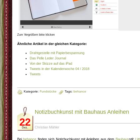
Zum Vergrößern bitte klicken
Ähnliche Artikel in der gleichen Kategorie:
Drahtgestelle mit Papierbespannung
Das Pelle Leder Journal
Von der Skizze auf das iPad
Tweets in der Kalenderwoche 04 / 2018
Tweets
Kategorie:
Fundstücke
Tags:
behance
Notizbuchkunst mit Bauhaus Anleihen
22
Christian Mähler
Dez.
Bei
behance
finden sich Notizbuchkunst mit Anleihen aus dem
Bauhaus
stil:
Litt