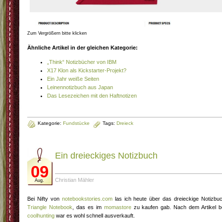
Zum Vergrößern bitte klicken
Ähnliche Artikel in der gleichen Kategorie:
„Think“ Notizbücher von IBM
X17 Klon als Kickstarter-Projekt?
Ein Jahr weiße Seiten
Leinennotizbuch aus Japan
Das Lesezeichen mit den Haftnotizen
Kategorie:
Fundstücke
Tags:
Dreieck
Ein dreieckiges Notizbuch
09
Christian Mähler
Aug.
Bei Nifty von
notebookstories.com
las ich heute über das dreieckige Notizbu
Triangle Notebook
, das es im
momastore
zu kaufen gab. Nach dem Artikel b
coolhunting
war es wohl schnell ausverkauft.