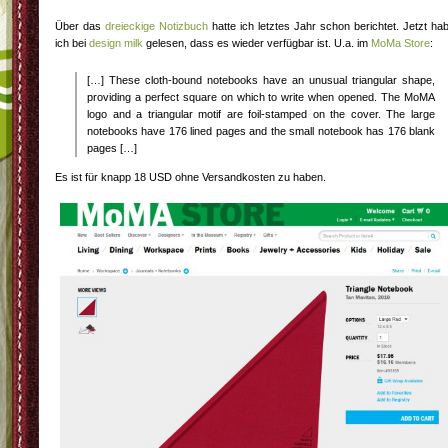
Über das
dreieckige Notizbuch
hatte ich letztes Jahr schon berichtet. Jetzt ha
ich bei
design milk
gelesen, dass es wieder verfügbar ist. U.a. im
MoMa Store
:
[…] These cloth-bound notebooks have an unusual triangular shape,
providing a perfect square on which to write when opened. The MoMA
logo and a triangular motif are foil-stamped on the cover. The large
notebooks have 176 lined pages and the small notebook has 176 blank
pages […]
Es ist für knapp 18 USD ohne Versandkosten zu haben.