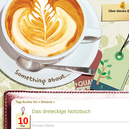
Über dieses 
E-Book
Tag-Archiv für » Dreieck «
Das dreieckige Notizbuch
10
Christian Mähler
Sep.