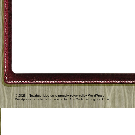
© 2026 - Notizbuchblog.de is proudly powered by
WordPress
Wordpress Templates
Presented by
Best Web Hosting
and
Case