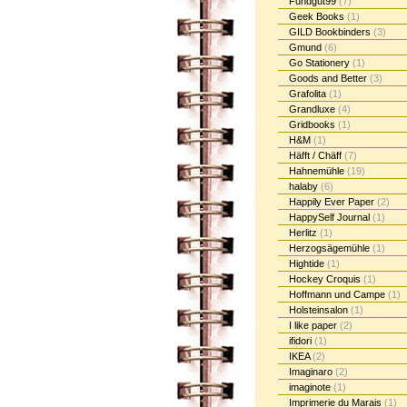
Fundgut99
(7)
Geek Books
(1)
GILD Bookbinders
(3)
Gmund
(6)
Go Stationery
(1)
Goods and Better
(3)
Grafolita
(1)
Grandluxe
(4)
Gridbooks
(1)
H&M
(1)
Häfft / Chäff
(7)
Hahnemühle
(19)
halaby
(6)
Happily Ever Paper
(2)
HappySelf Journal
(1)
Herlitz
(1)
Herzogsägemühle
(1)
Hightide
(1)
Hockey Croquis
(1)
Hoffmann und Campe
(1)
Holsteinsalon
(1)
I like paper
(2)
ifidori
(1)
IKEA
(2)
Imaginaro
(2)
imaginote
(1)
Imprimerie du Marais
(1)