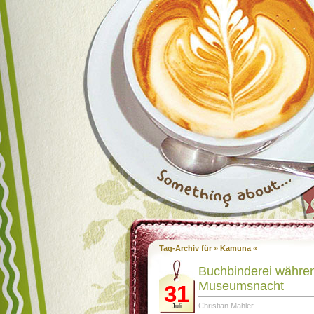
Tag-Archiv für » Kamuna «
Buchbinderei währe
Museumsnacht
31
Christian Mähler
Juli