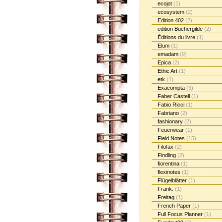
ecojot
(1)
ecosystem
(2)
Edition 402
(2)
edition Büchergilde
(2)
Éditions du livre
(1)
Elum
(1)
emadam
(9)
Epica
(2)
Ethic Art
(1)
etk
(1)
Exacompta
(3)
Faber Castell
(1)
Fabio Ricci
(1)
Fabriano
(2)
fashionary
(2)
Feuerwear
(1)
Field Notes
(15)
Filofax
(2)
Findling
(2)
fiorentina
(1)
flexinotes
(1)
Flügelblätter
(1)
Frank.
(1)
Freitag
(1)
French Paper
(1)
Full Focus Planner
(1)