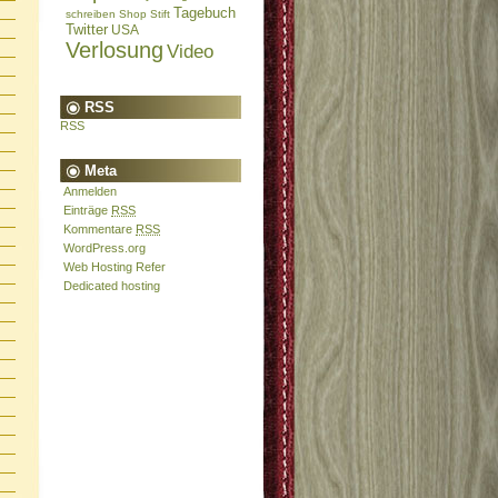
Tagebuch
schreiben
Shop
Stift
Twitter
USA
Verlosung
Video
RSS
RSS
Meta
Anmelden
Einträge
RSS
Kommentare
RSS
WordPress.org
Web Hosting Refer
Dedicated hosting