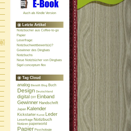
Auch als Kindle Version
Letzte Artikel
Notizbücher aus Coffee-to-go
Papier
Leserfrage:
Notizbuchwettbewerb(e)?
Gewinner des Dingbats
Notizbuchs
Neue Notizbücher von Dingbats
Sigel conceptum flex
Tag Cloud
analog
Buch
Bleistift
Blog
Design
Deutschland
Einband
digital
DIY
Gewinner
Handschrift
Kalender
Japan
Leder
Kickstarter
Kunst
Notizbuch
Leserfrage
paperworld
Notizen
Papier
Psychologie