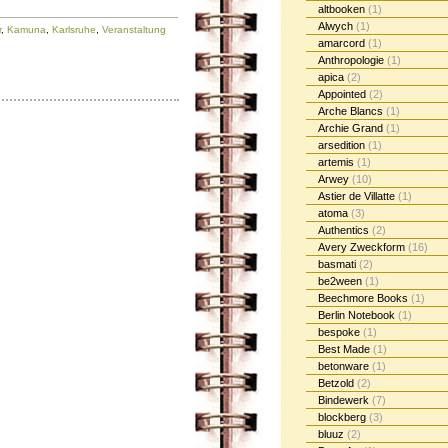
altbooken
(1)
Alwych
(1)
r
,
Kamuna
,
Karlsruhe
,
Veranstaltung
amarcord
(1)
Anthropologie
(1)
apica
(2)
Appointed
(2)
Arche Blancs
(1)
Archie Grand
(1)
arsedition
(1)
artemis
(1)
Arwey
(10)
Astier de Villatte
(1)
atoma
(3)
Authentics
(2)
Avery Zweckform
(16)
basmati
(2)
be2ween
(1)
Beechmore Books
(1)
Berlin Notebook
(1)
bespoke
(1)
Best Made
(1)
betonware
(1)
Betzold
(2)
Bindewerk
(7)
blockberg
(3)
bluuz
(2)