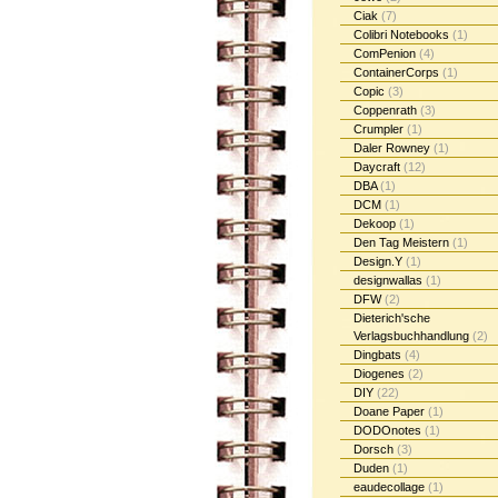
Ciak
(7)
Colibri Notebooks
(1)
ComPenion
(4)
ContainerCorps
(1)
Copic
(3)
Coppenrath
(3)
Crumpler
(1)
Daler Rowney
(1)
Daycraft
(12)
DBA
(1)
DCM
(1)
Dekoop
(1)
Den Tag Meistern
(1)
Design.Y
(1)
designwallas
(1)
DFW
(2)
Dieterich'sche
Verlagsbuchhandlung
(2)
Dingbats
(4)
Diogenes
(2)
DIY
(22)
Doane Paper
(1)
DODOnotes
(1)
Dorsch
(3)
Duden
(1)
eaudecollage
(1)