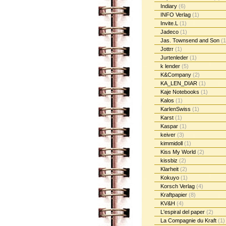
Indiary
(6)
INFO Verlag
(1)
Invite.L
(1)
Jadeco
(1)
Jas. Townsend and Son
(1
Jottrr
(1)
Jurtenleder
(1)
k lender
(5)
K&Company
(2)
KA_LEN_DIAR
(1)
Kaje Notebooks
(1)
Kalos
(1)
KarlenSwiss
(1)
Karst
(1)
Kaspar
(1)
keiver
(3)
kimmidoll
(1)
Kiss My World
(2)
kissbiz
(2)
Klarheit
(2)
Kokuyo
(1)
Korsch Verlag
(4)
Kraftpapier
(8)
KV&H
(4)
L'espiral del paper
(2)
La Compagnie du Kraft
(1)