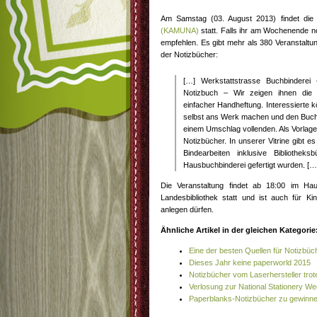
Am Samstag (03. August 2013) findet die 
(KAMUNA)
statt. Falls ihr am Wochenende no
empfehlen. Es gibt mehr als 380 Veranstaltu
der Notizbücher:
[…] Werkstattstrasse Buchbinderei
Notizbuch – Wir zeigen ihnen die 
einfacher Handheftung. Interessierte k
selbst ans Werk machen und den Buch
einem Umschlag vollenden. Als Vorlage d
Notizbücher. In unserer Vitrine gibt e
Bindearbeiten inklusive Bibliothe
Hausbuchbinderei gefertigt wurden. […
Die Veranstaltung findet ab 18:00 im H
Landesbibliothek statt und ist auch für Ki
anlegen dürfen.
Ähnliche Artikel in der gleichen Kategorie
Eine der besten Quellen für Notizbüc
Dieses Jahr keine paperworld 2015
Notizbücher vom Laserhersteller trot
Verlosung zur National Stationery W
Paperblanks-Notizbücher zu gewinn