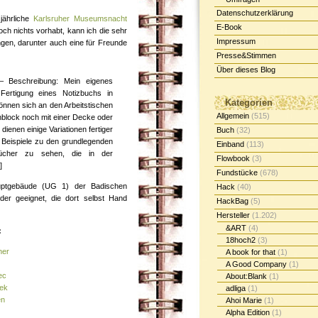
Datenschutzerklärung
jährliche
Karlsruher Museumsnacht
E-Book
ch nichts vorhabt, kann ich die sehr
Impressum
ngen, darunter auch eine für Freunde
Presse&Stimmen
Über dieses Blog
 – Beschreibung: Mein eigenes
Fertigung eines Notizbuchs in
Kategorien
önnen sich an den Arbeitstischen
Allgemein
(515)
block noch mit einer Decke oder
ienen einige Variationen fertiger
Buch
(32)
s Beispiele zu den grundlegenden
Einband
(113)
ksbücher zu sehen, die in der
Flowbook
(3)
]
Fundstücke
(678)
auptgebäude (UG 1) der Badischen
Hack
(40)
nder geeignet, die dort selbst Hand
HackBag
(5)
Hersteller
(1.202)
&ART
(4)
:
18hoch2
(3)
her
A book for that
(1)
A Good Company
(1)
ec
About:Blank
(1)
eek
adliga
(1)
en
Ahoi Marie
(1)
Alpha Edition
(1)