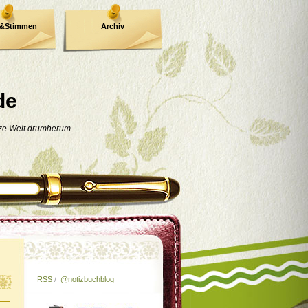
e&Stimmen
Archiv
de
nze Welt drumherum.
RSS
/
@notizbuchblog