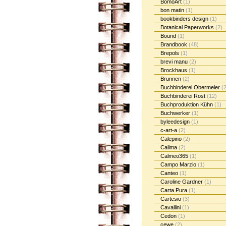
BomoArt
(1)
bon matin
(1)
bookbinders design
(1)
Botanical Paperworks
(2)
Bound
(1)
Brandbook
(48)
Brepols
(1)
brevi manu
(2)
Brockhaus
(1)
Brunnen
(2)
Buchbinderei Obermeier
(2
Buchbinderei Rost
(12)
Buchproduktion Kühn
(1)
Buchwerker
(1)
byleedesign
(1)
c-art-a
(2)
Calepino
(2)
Calima
(2)
Calmeo365
(1)
Campo Marzio
(1)
Canteo
(1)
Caroline Gardner
(1)
Carta Pura
(1)
Cartesio
(3)
Cavallini
(1)
Cedon
(1)
cewe
(2)