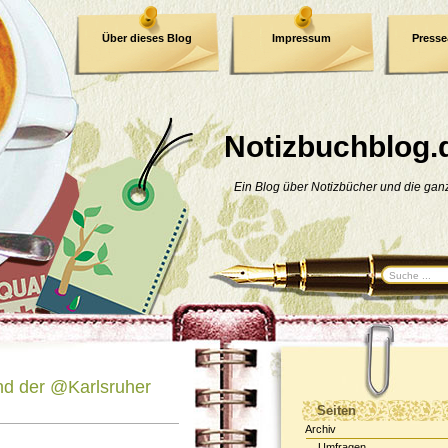
Über dieses Blog
Impressum
Press
E-Book
Datenschutzerklärung
Notizbuchblog.
Ein Blog über Notizbücher und die ga
nd der @Karlsruher
Seiten
Archiv
Umfragen