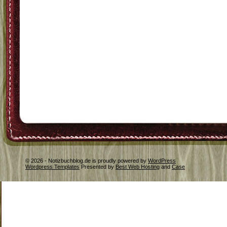
© 2026 - Notizbuchblog.de is proudly powered by
WordPress
Wordpress Templates
Presented by
Best Web Hosting
and
Case