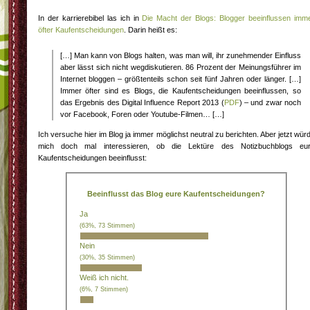
In der karrierebibel las ich in
Die Macht der Blogs: Blogger beeinflussen imm
öfter Kaufentscheidungen
. Darin heißt es:
[…] Man kann von Blogs halten, was man will, ihr zunehmender Einfluss
aber lässt sich nicht wegdiskutieren. 86 Prozent der Meinungsführer im
Internet bloggen – größtenteils schon seit fünf Jahren oder länger. […]
Immer öfter sind es Blogs, die Kaufentscheidungen beeinflussen, so
das Ergebnis des Digital Influence Report 2013 (
PDF
) – und zwar noch
vor Facebook, Foren oder Youtube-Filmen… […]
Ich versuche hier im Blog ja immer möglichst neutral zu berichten. Aber jetzt wür
mich doch mal interessieren, ob die Lektüre des Notizbuchblogs eu
Kaufentscheidungen beeinflusst:
Beeinflusst das Blog eure Kaufentscheidungen?
Ja
(63%, 73 Stimmen)
Nein
(30%, 35 Stimmen)
Weiß ich nicht.
(6%, 7 Stimmen)