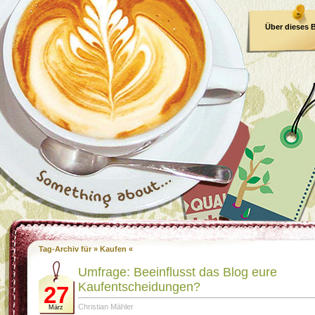
Über dieses 
E-Book
Tag-Archiv für » Kaufen «
Umfrage: Beeinflusst das Blog eure
Kaufentscheidungen?
27
Christian Mähler
März