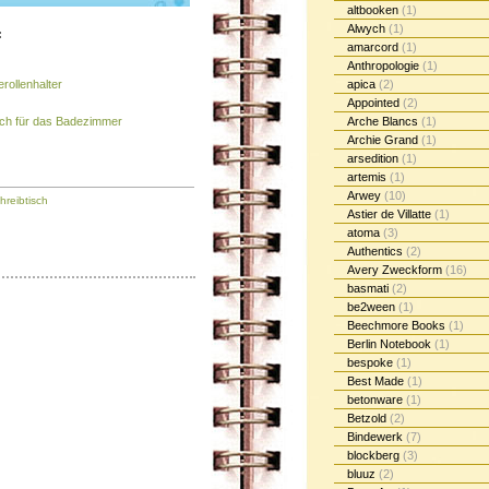
altbooken
(1)
Alwych
(1)
:
amarcord
(1)
Anthropologie
(1)
rollenhalter
apica
(2)
Appointed
(2)
ch für das Badezimmer
Arche Blancs
(1)
Archie Grand
(1)
arsedition
(1)
artemis
(1)
Arwey
(10)
hreibtisch
Astier de Villatte
(1)
atoma
(3)
Authentics
(2)
Avery Zweckform
(16)
basmati
(2)
be2ween
(1)
Beechmore Books
(1)
Berlin Notebook
(1)
bespoke
(1)
Best Made
(1)
betonware
(1)
Betzold
(2)
Bindewerk
(7)
blockberg
(3)
bluuz
(2)