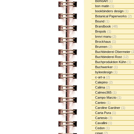
BomoArt
(1)
bon matin
(1)
bookbinders design
(1)
Botanical Paperworks
(2)
Bound
(1)
Brandbook
(48)
Brepols
(1)
brevi manu
(2)
Brockhaus
(1)
Brunnen
(2)
Buchbinderei Obermeier
(2
Buchbinderei Rost
(12)
Buchproduktion Kühn
(1)
Buchwerker
(1)
byleedesign
(1)
c-art-a
(2)
Calepino
(2)
Calima
(2)
Calmeo365
(1)
Campo Marzio
(1)
Canteo
(1)
Caroline Gardner
(1)
Carta Pura
(1)
Cartesio
(3)
Cavallini
(1)
Cedon
(1)
cewe
(2)