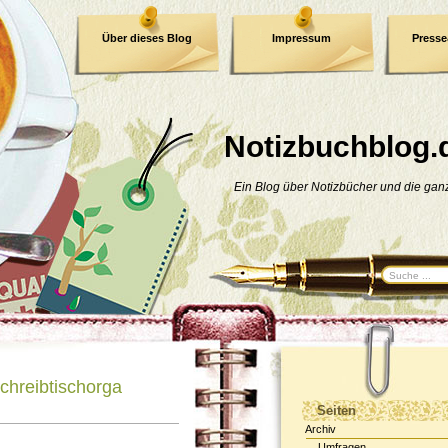
Über dieses Blog
Impressum
Press
E-Book
Datenschutzerklärung
Notizbuchblog.
Ein Blog über Notizbücher und die ga
Schreibtischorga
Seiten
Archiv
Umfragen