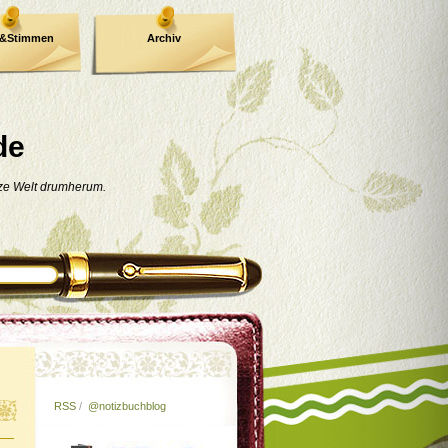
e&Stimmen
Archiv
de
nze Welt drumherum.
RSS
/
@notizbuchblog