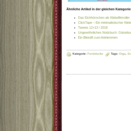
Ähnliche Artikel in der gleichen Kategorie
Das Eichhörnchen als Klebefilmroller
ClickTape – Ein minimalistischer Klebe
Tweets 12+13 / 2018
Ungewöhnliches Notizbuch: Gästebu
Ein Bleistift zum Anklemmen
Kategorie:
Fundstücke
Tags:
Orga
,
Sc