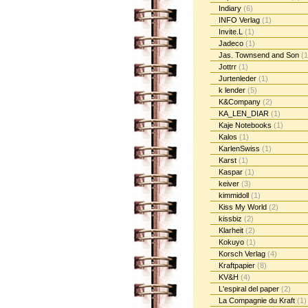
Indiary
(6)
INFO Verlag
(1)
Invite.L
(1)
Jadeco
(1)
Jas. Townsend and Son
(1
Jottrr
(1)
Jurtenleder
(1)
k lender
(5)
K&Company
(2)
KA_LEN_DIAR
(1)
Kaje Notebooks
(1)
Kalos
(1)
KarlenSwiss
(1)
Karst
(1)
Kaspar
(1)
keiver
(3)
kimmidoll
(1)
Kiss My World
(2)
kissbiz
(2)
Klarheit
(2)
Kokuyo
(1)
Korsch Verlag
(4)
Kraftpapier
(8)
KV&H
(4)
L'espiral del paper
(2)
La Compagnie du Kraft
(1)