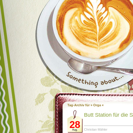
Tag-Archiv für » Orga «
Butt Station für die 
28
Christian Mähler
Aug.