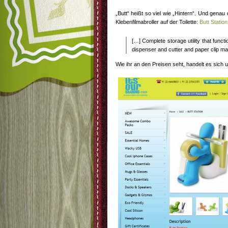
„Butt“ heißt so viel wie „Hintern“. Und gena
Klebenfilmabroller auf der Toilette:
Butt Station
[…] Complete storage utility that funct
dispenser and cutter and paper clip ma
Wie ihr an den Preisen seht, handelt es sich 