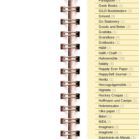
Fundgut99
(7)
Geek Books
(1)
GILD Bookbinders
(3)
Gmund
(6)
Go Stationery
(1)
Goods and Better
(3)
Grafolita
(1)
Grandluxe
(4)
Gridbooks
(1)
H&M
(1)
Häfft / Chäff
(7)
Hahnemühle
(19)
halaby
(6)
Happily Ever Paper
(2)
HappySelf Journal
(1)
Herlitz
(1)
Herzogsägemühle
(1)
Hightide
(1)
Hockey Croquis
(1)
Hoffmann und Campe
(1)
Holsteinsalon
(1)
I like paper
(2)
ifidori
(1)
IKEA
(2)
Imaginaro
(2)
imaginote
(1)
Imprimerie du Marais
(1)