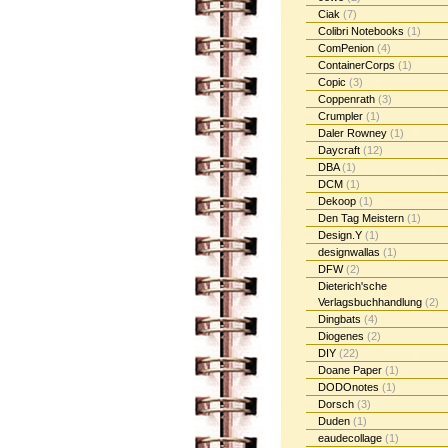
Ciak
(7)
Colibri Notebooks
(1)
ComPenion
(4)
ContainerCorps
(1)
Copic
(3)
Coppenrath
(3)
Crumpler
(1)
Daler Rowney
(1)
Daycraft
(12)
DBA
(1)
DCM
(1)
Dekoop
(1)
Den Tag Meistern
(1)
Design.Y
(1)
designwallas
(1)
DFW
(2)
Dieterich'sche
Verlagsbuchhandlung
(2)
Dingbats
(4)
Diogenes
(2)
DIY
(22)
Doane Paper
(1)
DODOnotes
(1)
Dorsch
(3)
Duden
(1)
eaudecollage
(1)