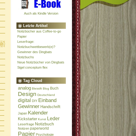
Auch als Kindle Version
Letzte Artikel
Notizbücher aus Coffee-to-go
Papier
Leserfrage:
Notizbuchwettbewerb(e)?
Gewinner des Dingbats
Notizbuchs
Neue Notizbücher von Dingbats
Sigel conceptum flex
Tag Cloud
analog
Buch
Bleistift
Blog
Design
Deutschland
Einband
digital
DIY
Gewinner
Handschrift
Kalender
Japan
Leder
Kickstarter
Kunst
Notizbuch
Leserfrage
paperworld
Notizen
Papier
Psychologie