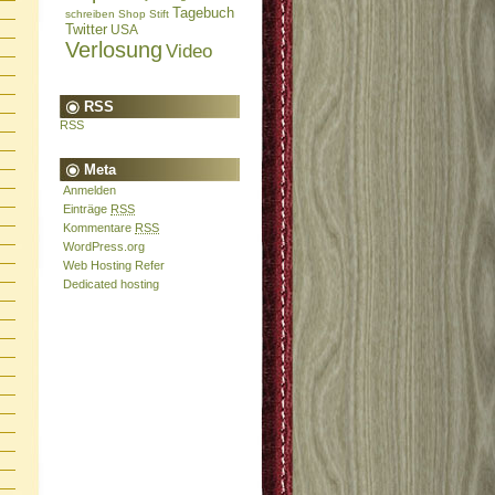
Tagebuch
schreiben
Shop
Stift
Twitter
USA
Verlosung
Video
RSS
RSS
Meta
Anmelden
Einträge
RSS
Kommentare
RSS
WordPress.org
Web Hosting Refer
Dedicated hosting