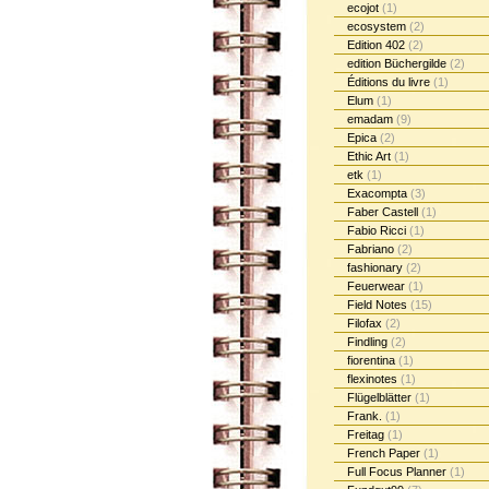
ecojot
(1)
ecosystem
(2)
Edition 402
(2)
edition Büchergilde
(2)
Éditions du livre
(1)
Elum
(1)
emadam
(9)
Epica
(2)
Ethic Art
(1)
etk
(1)
Exacompta
(3)
Faber Castell
(1)
Fabio Ricci
(1)
Fabriano
(2)
fashionary
(2)
Feuerwear
(1)
Field Notes
(15)
Filofax
(2)
Findling
(2)
fiorentina
(1)
flexinotes
(1)
Flügelblätter
(1)
Frank.
(1)
Freitag
(1)
French Paper
(1)
Full Focus Planner
(1)