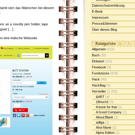
Datenschutzerklärung
u damit sitzt das Männchen bei diesem
E-Book
:
Impressum
Presse&Stimmen
ions as a novelty pen holder, tape
gnet! […]
Über dieses Blog
um eine indische Webseite.
Kategorien
Allgemein
(515)
Buch
(32)
Einband
(113)
Flowbook
(3)
Fundstücke
(678)
Hack
(40)
HackBag
(5)
Hersteller
(1.202)
&ART
(4)
18hoch2
(3)
A book for that
(1)
A Good Company
(1)
About:Blank
(1)
adliga
(1)
Ahoi Marie
(1)
Alpha Edition
(1)