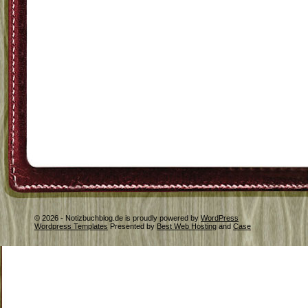
© 2026 - Notizbuchblog.de is proudly powered by
WordPress
Wordpress Templates
Presented by
Best Web Hosting
and
Case