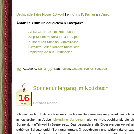
Deployable Table Flower 10-Fold
from
Chris K. Palmer
on
Vimeo
.
Ähnliche Artikel in der gleichen Kategorie:
Afrika Grafik als Notizbuchkunst
Stop-Motion Musikvideo aus Papier
Kunst durch Stifte an Gummibällen
Gefaltete Seiten können Kunst sein
Papierobjekte aus Printmedien
Kategorie:
Kunst
Tags:
falten
,
Origami
,
Papier
,
Schatten
Sonnenuntergang im Notizbuch
16
Christian Mähler
Aug.
Ich weiß nicht, ob ihr auch einen so schönen Sonnenuntergang hattet, wie ich hi
in Karlsruhe. Im Artikel
Moleskine SunDelight
gibt es Notizbuchkunst, die d
Sonnenlicht effektvoll in Szene setzt. Das besondere: die Bilder werden von ein
schönen Schattenspiel (Sonnenuntergang?) beschienen und wirken daher au