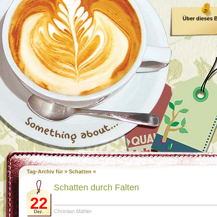
Über dieses 
E-Book
Tag-Archiv für » Schatten «
Schatten durch Falten
22
Christian Mähler
Dez.