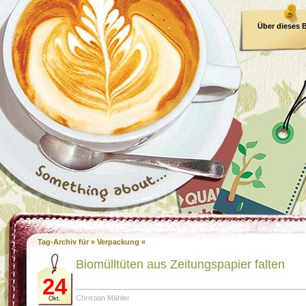
Über dieses 
E-Book
Tag-Archiv für » Verpackung «
Biomülltüten aus Zeitungspapier falten
24
Christian Mähler
Okt.