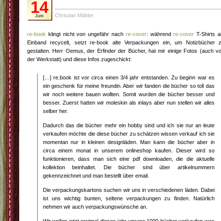
14
Christian Mähler
Juni
re-book
klingt nicht von ungefähr nach
re-cover
: während
re-cover
T-Shirts a
Einband recycelt, setzt re-book alte Verpackungen ein, um Notizbücher 
gestalten. Herr Oemus, der Erfinder der Bücher, hat mir einige Fotos (auch v
der Werkstatt) und diese Infos zugeschickt:
[…] re.book ist vor circa einen 3/4 jahr entstanden. Zu beginn war es
ein geschenk für meine freundin. Aber wir fanden die bücher so toll das
wir noch weitere bauen wollten. Somit wurden die bücher besser und
besser. Zuerst hatten wir moleskin als inlays aber nun stellen wir alles
selber her.
Dadurch das die bücher mehr ein hobby sind und ich sie nur an leute
verkaufen möchte die diese bücher zu schätzen wissen verkauf ich sie
momentan nur in kleinen designläden. Man kann die bücher aber in
circa einem monat in unserem onlineshop kaufen. Dieser wird so
funktionieren, dass man sich eine pdf downloaden, die die aktuelle
kollektion beinhaltet. Die bücher sind über artikelnummern
gekennzeichnet und man bestellt über email.
Die verpackungskartons suchen wir uns in verschiedenen läden. Dabei
ist uns wichtig bunten, seltene verpackungen zu finden. Natürlich
nehmen wir auch verpackungswünsche an.
Wir wollen jetzt erstmal dieses jahr unsere 1000 bücher verkaufen was