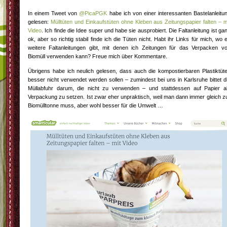
In einem Tweet von
@PicaPGK
habe ich von einer interessanten Bastelanleitu
gelesen:
Mülltüten und Einkaufstüten ohne Kleben aus Zeitungspapier falten – m
Video
. Ich finde die Idee super und habe sie ausprobiert. Die Faltanleitung ist ga
ok, aber so richtig stabil finde ich die Tüten nicht. Habt ihr Links für mich, wo 
weitere Faltanleitungen gibt, mit denen ich Zeitungen für das Verpacken v
Biomüll verwenden kann? Freue mich über Kommentare.
Übrigens habe ich neulich gelesen, dass auch die kompostierbaren Plastiktüt
besser nicht verwendet werden sollen – zumindest bei uns in Karlsruhe bittet d
Müllabfuhr darum, die nicht zu verwenden – und stattdessen auf Papier a
Verpackung zu setzen. Ist zwar eher unpraktisch, weil man dann immer gleich z
Biomülltonne muss, aber wohl besser für die Umwelt …