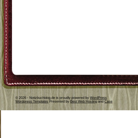
© 2026 - Notizbuchblog.de is proudly powered by
WordPress
Wordpress Templates
Presented by
Best Web Hosting
and
Case