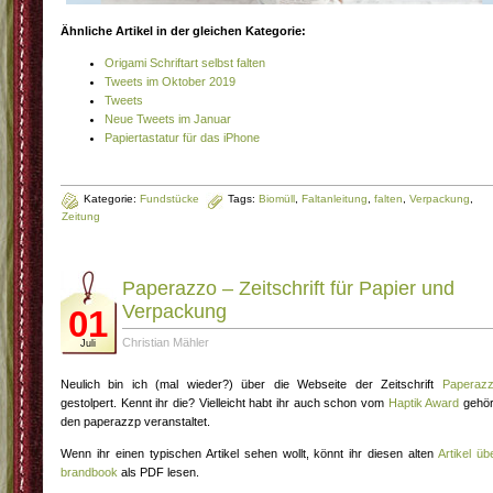
Ähnliche Artikel in der gleichen Kategorie:
Origami Schriftart selbst falten
Tweets im Oktober 2019
Tweets
Neue Tweets im Januar
Papiertastatur für das iPhone
Kategorie:
Fundstücke
Tags:
Biomüll
,
Faltanleitung
,
falten
,
Verpackung
,
Zeitung
Paperazzo – Zeitschrift für Papier und
Verpackung
01
Christian Mähler
Juli
Neulich bin ich (mal wieder?) über die Webseite der Zeitschrift
Paperaz
gestolpert. Kennt ihr die? Vielleicht habt ihr auch schon vom
Haptik Award
gehör
den paperazzp veranstaltet.
Wenn ihr einen typischen Artikel sehen wollt, könnt ihr diesen alten
Artikel üb
brandbook
als PDF lesen.