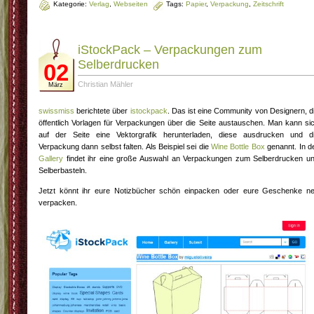
Kategorie:
Verlag
,
Webseiten
Tags:
Papier
,
Verpackung
,
Zeitschrift
iStockPack – Verpackungen zum
Selberdrucken
02
Christian Mähler
März
swissmiss
berichtete über
istockpack
. Das ist eine Community von Designern, d
öffentlich Vorlagen für Verpackungen über die Seite austauschen. Man kann si
auf der Seite eine Vektorgrafik herunterladen, diese ausdrucken und d
Verpackung dann selbst falten. Als Beispiel sei die
Wine Bottle Box
genannt. In d
Gallery
findet ihr eine große Auswahl an Verpackungen zum Selberdrucken u
Selberbasteln.
Jetzt könnt ihr eure Notizbücher schön einpacken oder eure Geschenke ne
verpacken.