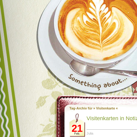
Tag-Archiv für » Visitenkarte «
Visitenkarten in Not
21
Julia
Feb.