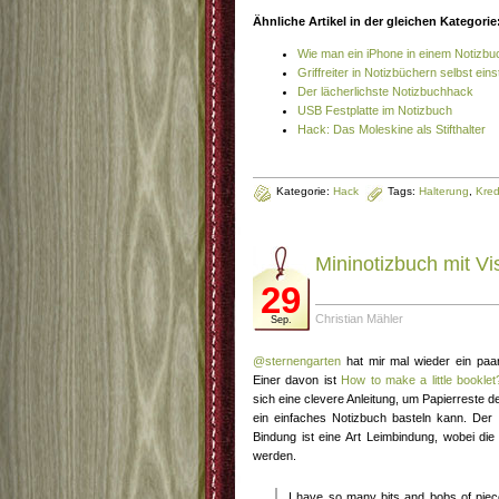
Ähnliche Artikel in der gleichen Kategorie
Wie man ein iPhone in einem Notizbu
Griffreiter in Notizbüchern selbst ein
Der lächerlichste Notizbuchhack
USB Festplatte im Notizbuch
Hack: Das Moleskine als Stifthalter
Kategorie:
Hack
Tags:
Halterung
,
Kred
Mininotizbuch mit Vi
29
Christian Mähler
Sep.
@sternengarten
hat mir mal wieder ein paar
Einer davon ist
How to make a little booklet
sich eine clevere Anleitung, um Papierreste 
ein einfaches Notizbuch basteln kann. Der D
Bindung ist eine Art Leimbindung, wobei die
werden.
I have so many bits and bobs of piece