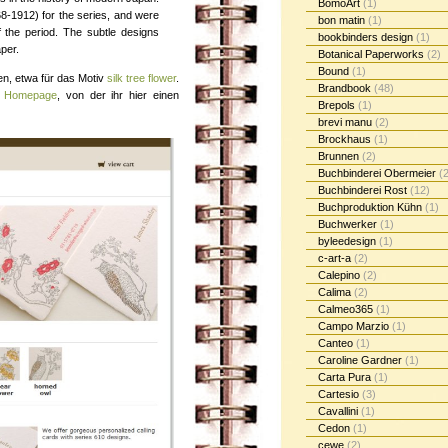
BomoArt
(1)
8-1912) for the series, and were
bon matin
(1)
f the period. The subtle designs
bookbinders design
(1)
per.
Botanical Paperworks
(2)
Bound
(1)
en, etwa für das Motiv
silk tree flower
.
Brandbook
(48)
e Homepage
, von der ihr hier einen
Brepols
(1)
brevi manu
(2)
Brockhaus
(1)
Brunnen
(2)
Buchbinderei Obermeier
(2
Buchbinderei Rost
(12)
Buchproduktion Kühn
(1)
Buchwerker
(1)
byleedesign
(1)
c-art-a
(2)
Calepino
(2)
Calima
(2)
Calmeo365
(1)
Campo Marzio
(1)
Canteo
(1)
Caroline Gardner
(1)
Carta Pura
(1)
Cartesio
(3)
Cavallini
(1)
Cedon
(1)
cewe
(2)