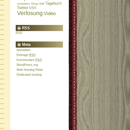
Tagebuch
schreiben
Shop
Stift
Twitter
USA
Verlosung
Video
RSS
RSS
Meta
Anmelden
Einträge
RSS
Kommentare
RSS
WordPress.org
Web Hosting Refer
Dedicated hosting