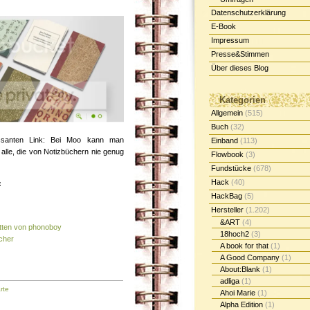
Datenschutzerklärung
E-Book
Impressum
Presse&Stimmen
Über dieses Blog
Kategorien
Allgemein
(515)
Buch
(32)
essanten Link: Bei Moo kann man
Einband
(113)
 alle, die von Notizbüchern nie genug
Flowbook
(3)
Fundstücke
(678)
Hack
(40)
:
HackBag
(5)
Hersteller
(1.202)
&ART
(4)
atten von phonoboy
18hoch2
(3)
ücher
A book for that
(1)
A Good Company
(1)
About:Blank
(1)
adliga
(1)
rte
Ahoi Marie
(1)
Alpha Edition
(1)