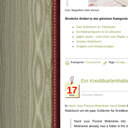
Zum Vergrößern bitte klicken
Ähnliche Artikel in der gleichen Kategorie
Das Notizbuch im Teebeutel
Architekturfiguren in Grußkarten
paper wood – vom Holz zum Papier 
Voodoo Notizbuch
Origami und Verpackungen
Kategorie:
Fundstücke
Tags:
Design
,
Ein Kreditkartenhalt
17
Christian Mähler
Nov.
In
Hack Your Pocket Moleskine Into A Wallet
b
Notizbuch um ein paar Gefächer für Kreditkar
Hack your Pocket Moleskine into a 
Moleskine already has a folder in the 