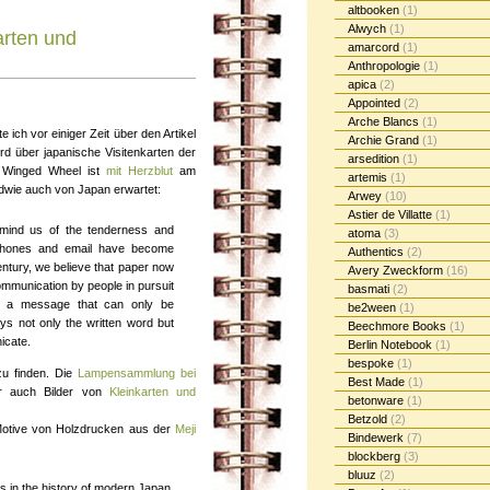
altbooken
(1)
Alwych
(1)
arten und
amarcord
(1)
Anthropologie
(1)
apica
(2)
Appointed
(2)
Arche Blancs
(1)
e ich vor einiger Zeit über den Artikel
Archie Grand
(1)
ird über japanische Visitenkarten der
arsedition
(1)
 Winged Wheel ist
mit Herzblut
am
artemis
(1)
ndwie auch von Japan erwartet:
Arwey
(10)
Astier de Villatte
(1)
mind us of the tenderness and
atoma
(3)
 phones and email have become
Authentics
(2)
entury, we believe that paper now
Avery Zweckform
(16)
mmunication by people in pursuit
basmati
(2)
 is a message that can only be
be2ween
(1)
s not only the written word but
Beechmore Books
(1)
icate.
Berlin Notebook
(1)
bespoke
(1)
u finden. Die
Lampensammlung bei
Best Made
(1)
hr auch Bilder von
Kleinkarten und
betonware
(1)
Betzold
(2)
otive von Holzdrucken aus der
Meji
Bindewerk
(7)
blockberg
(3)
bluuz
(2)
s in the history of modern Japan.