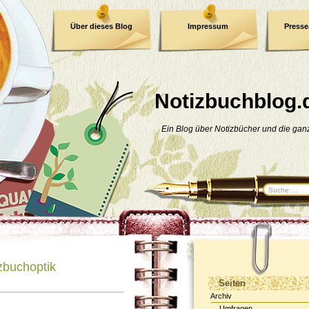
Über dieses Blog
Impressum
Press
E-Book
Datenschutzerklärung
Notizbuchblog.
Ein Blog über Notizbücher und die ga
izbuchoptik
Seiten
Archiv
Umfragen