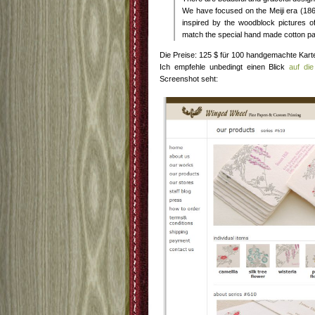
We have focused on the Meiji era (186
inspired by the woodblock pictures o
match the special hand made cotton pa
Die Preise: 125 $ für 100 handgemachte Kart
Ich empfehle unbedingt einen Blick
auf di
Screenshot seht: