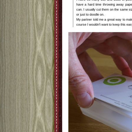
have a hard time throwing away pape
can. I usually cut them on the same si
or just to doodle on.
My partner told me a great way to make
course I wouldn’t want to keep this eas