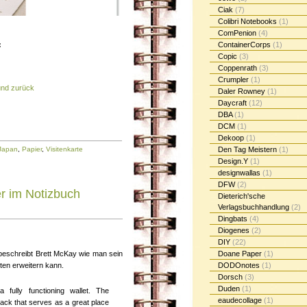
Ciak
(7)
Colibri Notebooks
(1)
ComPenion
(4)
ContainerCorps
(1)
:
Copic
(3)
Coppenrath
(3)
Crumpler
(1)
und zurück
Daler Rowney
(1)
Daycraft
(12)
DBA
(1)
DCM
(1)
Dekoop
(1)
Den Tag Meistern
(1)
Japan
,
Papier
,
Visitenkarte
Design.Y
(1)
designwallas
(1)
DFW
(2)
er im Notizbuch
Dieterich'sche
Verlagsbuchhandlung
(2)
Dingbats
(4)
Diogenes
(2)
DIY
(22)
Doane Paper
(1)
eschreibt Brett McKay wie man sein
DODOnotes
(1)
ten erweitern kann.
Dorsch
(3)
Duden
(1)
fully functioning wallet. The
eaudecollage
(1)
back that serves as a great place