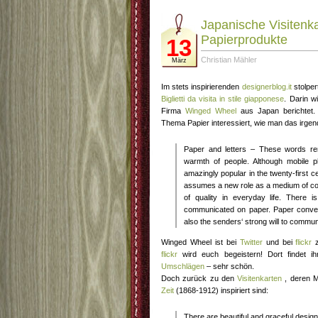
Japanische Visitenk
Papierprodukte
13
Christian Mähler
März
Im stets inspirierenden
designerblog.it
stolpert
Biglietti da visita in stile giapponese
. Darin w
Firma
Winged Wheel
aus Japan berichtet.
Thema Papier interessiert, wie man das irge
Paper and letters – These words re
warmth of people. Although mobile
amazingly popular in the twenty-first c
assumes a new role as a medium of co
of quality in everyday life. There
communicated on paper. Paper convey
also the senders‘ strong will to commun
Winged Wheel ist bei
Twitter
und bei
flickr
z
flickr
wird euch begeistern! Dort findet i
Umschlägen
– sehr schön.
Doch zurück zu den
Visitenkarten
, deren M
Zeit
(1868-1912) inspiriert sind:
There are beautiful and graceful design