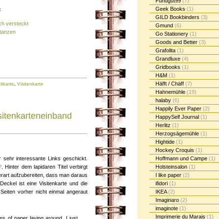
Fundgut99
(7)
Geek Books
(1)
:
GILD Bookbinders
(3)
ch versteckt
Gmund
(6)
stanzen
Go Stationery
(1)
Goods and Better
(3)
Grafolita
(1)
Grandluxe
(4)
Gridbooks
(1)
H&M
(1)
Häfft / Chäff
(7)
itkarte
,
Visitenkarte
Hahnemühle
(19)
halaby
(6)
Happily Ever Paper
(2)
sitenkarteneinband
HappySelf Journal
(1)
Herlitz
(1)
Herzogsägemühle
(1)
Hightide
(1)
Hockey Croquis
(1)
Hoffmann und Campe
(1)
 sehr interessante Links geschickt.
Holsteinsalon
(1)
?
. Hinter dem lapidaren Titel verbirgt
I like paper
(2)
derart aufzubereiten, dass man daraus
ifidori
(1)
eckel ist eine Visitenkarte und die
IKEA
(2)
 Seiten vorher nicht einmal angeraut
Imaginaro
(2)
imaginote
(1)
Imprimerie du Marais
(1)
s of paper laying around. I just