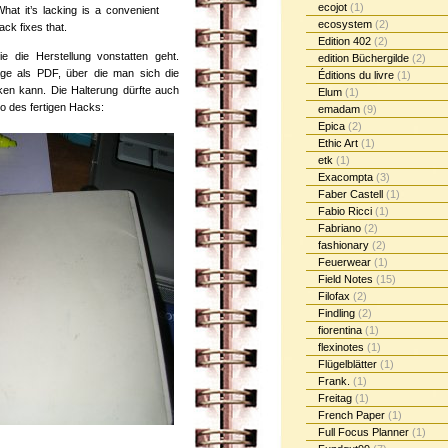
ecojot
(1)
at it’s lacking is a convenient
ecosystem
(2)
ack fixes that.
Edition 402
(2)
ie die Herstellung vonstatten geht.
edition Büchergilde
(2)
lage als PDF, über die man sich die
Éditions du livre
(1)
ken kann. Die Halterung dürfte auch
Elum
(1)
to des fertigen Hacks:
emadam
(9)
Epica
(2)
Ethic Art
(1)
etk
(1)
Exacompta
(3)
Faber Castell
(1)
Fabio Ricci
(1)
Fabriano
(2)
fashionary
(2)
Feuerwear
(1)
Field Notes
(15)
Filofax
(2)
Findling
(2)
fiorentina
(1)
flexinotes
(1)
Flügelblätter
(1)
Frank.
(1)
Freitag
(1)
French Paper
(1)
Full Focus Planner
(1)