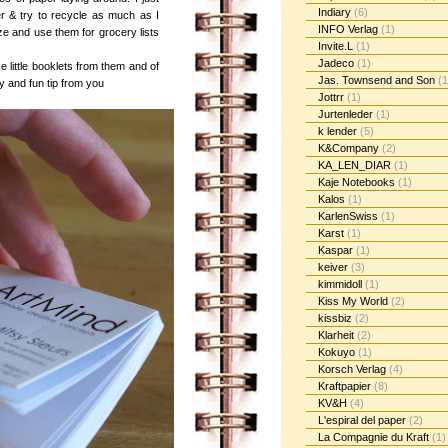
Indiary
(6)
r & try to recycle as much as I
INFO Verlag
(1)
ze and use them for grocery lists
Invite.L
(1)
Jadeco
(1)
 little booklets from them and of
Jas. Townsend and Son
(1
y and fun tip from you
Jottrr
(1)
Jurtenleder
(1)
k lender
(5)
K&Company
(2)
KA_LEN_DIAR
(1)
Kaje Notebooks
(1)
Kalos
(1)
KarlenSwiss
(1)
Karst
(1)
Kaspar
(1)
keiver
(3)
kimmidoll
(1)
Kiss My World
(2)
kissbiz
(2)
Klarheit
(2)
Kokuyo
(1)
Korsch Verlag
(4)
Kraftpapier
(8)
KV&H
(4)
L'espiral del paper
(2)
La Compagnie du Kraft
(1)