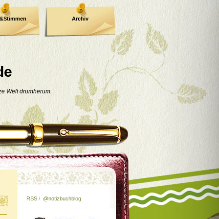
e&Stimmen
Archiv
de
nze Welt drumherum.
RSS
/
@notizbuchblog