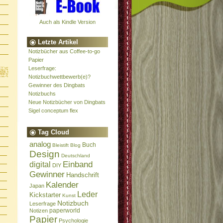
Auch als Kindle Version
Letzte Artikel
Notizbücher aus Coffee-to-go
Papier
Leserfrage:
Notizbuchwettbewerb(e)?
Gewinner des Dingbats
Notizbuchs
Neue Notizbücher von Dingbats
Sigel conceptum flex
Tag Cloud
analog
Buch
Bleistift
Blog
Design
Deutschland
Einband
digital
DIY
Gewinner
Handschrift
Kalender
Japan
Leder
Kickstarter
Kunst
Notizbuch
Leserfrage
paperworld
Notizen
Papier
Psychologie