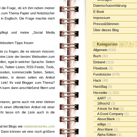
Datenschutzerklärung
l die Frage, ob ich ihm neben meiner
E-Book
ten zum Thema Papier und Notizbücher
Impressum
 in Englisch. Die Frage machte mich
Presse&Stimmen
Über dieses Blog
epflegt und meine „Social Media
Webseiten-Tipps freuen
Kategorien
Allgemein
(515)
ute zu fragen, die es wissen müssen:
Buch
(32)
 eine Liste der besten Webseiten zum
en, egal in welcher Sprache. Seiten
Einband
(113)
en, Twitter-Listen, RSS-Feeds, Tools,
Flowbook
(3)
seiten, kommerzielle Seiten. Seiten,
Fundstücke
(678)
eiten, in denen selten ein Artikel
Hack
(40)
en Link! Ihr seid Blogger zum Thema?
HackBag
(5)
ch kann dann anschließend filtern und
Hersteller
(1.202)
&ART
(4)
taren, gerne auch mit einer kleinen
18hoch2
(3)
einen öffentlichen Artikel mit einer
A book for that
(1)
cht lasse ich die Liste auch in die
A Good Company
(1)
About:Blank
(1)
adliga
(1)
al bei Blogs wie
notebookstories.com
Ahoi Marie
(1)
en. Dann können wir eine noch größere
Alpha Edition
(1)