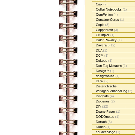
Ciak
(7)
Colibri Notebooks
(1)
ComPenion
(4)
ContainerCorps
(1)
Copic
(3)
Coppenrath
(3)
Crumpler
(1)
Daler Rowney
(1)
Daycraft
(12)
DBA
(1)
DCM
(1)
Dekoop
(1)
Den Tag Meistern
(1)
Design.Y
(1)
designwallas
(1)
DFW
(2)
Dieterich'sche
Verlagsbuchhandlung
(2)
Dingbats
(4)
Diogenes
(2)
DIY
(22)
Doane Paper
(1)
DODOnotes
(1)
Dorsch
(3)
Duden
(1)
eaudecollage
(1)