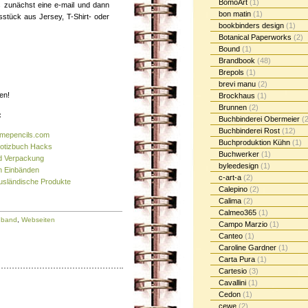
BomoArt
(1)
ns zunächst eine e-mail und dann
bon matin
(1)
gsstück aus Jersey, T-Shirt- oder
bookbinders design
(1)
Botanical Paperworks
(2)
Bound
(1)
Brandbook
(48)
Brepols
(1)
brevi manu
(2)
en!
Brockhaus
(1)
Brunnen
(2)
:
Buchbinderei Obermeier
(2
Buchbinderei Rost
(12)
namepencils.com
Buchproduktion Kühn
(1)
 Notizbuch Hacks
Buchwerker
(1)
nd Verpackung
byleedesign
(1)
n Einbänden
c-art-a
(2)
ausländische Produkte
Calepino
(2)
Calima
(2)
Calmeo365
(1)
nband
,
Webseiten
Campo Marzio
(1)
Canteo
(1)
Caroline Gardner
(1)
Carta Pura
(1)
Cartesio
(3)
Cavallini
(1)
Cedon
(1)
cewe
(2)