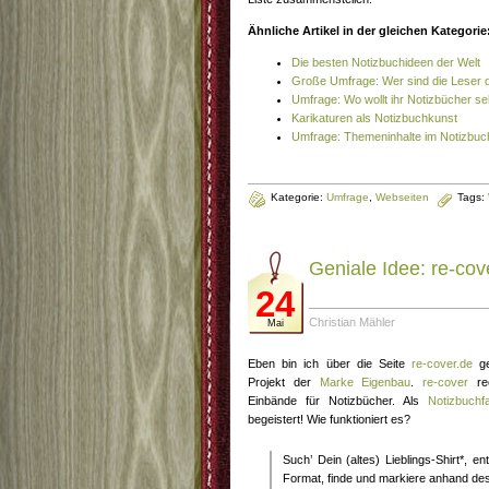
Ähnliche Artikel in der gleichen Kategorie
Die besten Notizbuchideen der Welt
Große Umfrage: Wer sind die Leser 
Umfrage: Wo wollt ihr Notizbücher s
Karikaturen als Notizbuchkunst
Umfrage: Themeninhalte im Notizbuc
Kategorie:
Umfrage
,
Webseiten
Tags:
Geniale Idee: re-cov
24
Christian Mähler
Mai
Eben bin ich über die Seite
re-cover.de
ge
Projekt der
Marke Eigenbau
.
re-cover
rec
Einbände für Notizbücher. Als
Notizbuchf
begeistert! Wie funktioniert es?
Such’ Dein (altes) Lieblings-Shirt*, en
Format, finde und markiere anhand des