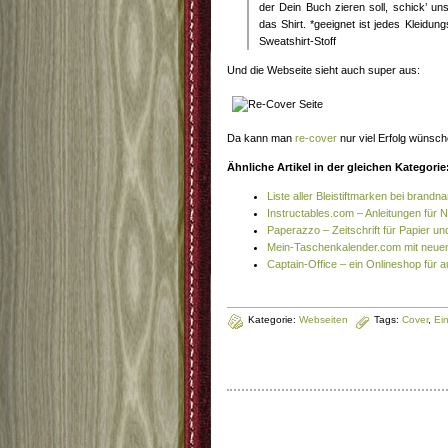
der Dein Buch zieren soll, schick’ u
das Shirt. *geeignet ist jedes Kleidun
Sweatshirt-Stoff
Und die Webseite sieht auch super aus:
Da kann man
re-cover
nur viel Erfolg wünsch
Ähnliche Artikel in der gleichen Kategorie
Liste aller Bleistiftmarken bei brand
Instructables.com – Anleitungen für
Paperazzo – Zeitschrift für Papier u
Mein-Taschenkalender.com mit neue
Captain-Office – ein Onlineshop für 
Kategorie:
Webseiten
Tags:
Cover
,
Ei