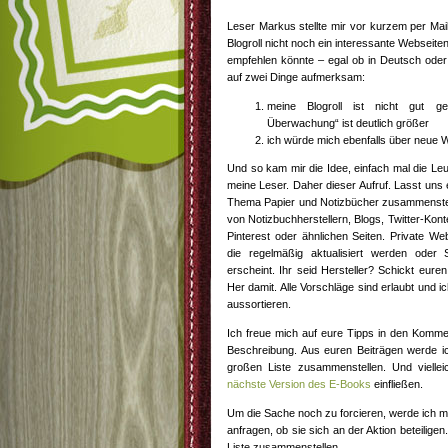
Leser Markus stellte mir vor kurzem per Mai
Blogroll nicht noch ein interessante Websei
empfehlen könnte – egal ob in Deutsch oder
auf zwei Dinge aufmerksam:
meine Blogroll ist nicht gut g
Überwachung“ ist deutlich größer
ich würde mich ebenfalls über neue 
Und so kam mir die Idee, einfach mal die Le
meine Leser. Daher dieser Aufruf. Lasst uns
Thema Papier und Notizbücher zusammenstell
von Notizbuchherstellern, Blogs, Twitter-Kont
Pinterest oder ähnlichen Seiten. Private Web
die regelmäßig aktualisiert werden oder S
erscheint. Ihr seid Hersteller? Schickt eur
Her damit. Alle Vorschläge sind erlaubt und i
aussortieren.
Ich freue mich auf eure Tipps in den Kommen
Beschreibung. Aus euren Beiträgen werde ich 
großen Liste zusammenstellen. Und viellei
nächste Version des E-Books
einfließen.
Um die Sache noch zu forcieren, werde ich m
anfragen, ob sie sich an der Aktion beteilig
Liste zusammenstellen.