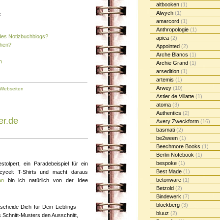
altbooken
(1)
Alwych
(1)
:
amarcord
(1)
Anthropologie
(1)
des Notizbuchblogs?
apica
(2)
ehen?
Appointed
(2)
Arche Blancs
(1)
h
Archie Grand
(1)
arsedition
(1)
artemis
(1)
Arwey
(10)
Webseiten
Astier de Villatte
(1)
atoma
(3)
Authentics
(2)
er.de
Avery Zweckform
(16)
basmati
(2)
be2ween
(1)
Beechmore Books
(1)
Berlin Notebook
(1)
bespoke
(1)
stolpert, ein Paradebeispiel für ein
Best Made
(1)
ycelt T-Shirts und macht daraus
betonware
(1)
an
bin ich natürlich von der Idee
Betzold
(2)
Bindewerk
(7)
blockberg
(3)
tscheide Dich für Dein Lieblings-
bluuz
(2)
 Schnitt-Musters den Ausschnitt,