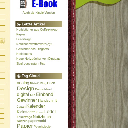
Auch als Kindle Version
Letzte Artikel
Notizbücher aus Coffee-to-go
Papier
Leserfrage:
Notizbuchwettbewerb(e)?
Gewinner des Dingbats
Notizbuchs
Neue Notizbücher von Dingbats
Sigel conceptum flex
Tag Cloud
analog
Buch
Bleistift
Blog
Design
Deutschland
Einband
digital
DIY
Gewinner
Handschrift
Kalender
Japan
Leder
Kickstarter
Kunst
Notizbuch
Leserfrage
paperworld
Notizen
Papier
Psychologie