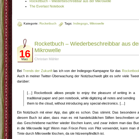
Rocketbuch – Wiederbeschreibbar aus der Mikrowelle
The Everlast Notebook
Kategorie:
Rocketbuch
Tags:
Indiegogo
,
Mikrowelle
Rocketbuch – Wiederbeschreibbar aus de
Mikrowelle
16
Christian Mähler
März
Bei
Trends der Zukunft
las ich von der Indiegogo-Kampagne für das
Rocketboo
Auch in meiner Twitter-Überwachung der Notizbuchwelt gibt es sehr viele Twee
darüber:
[…] Rocketbook allows people to enjoy the pleasure of writing in a
traditional paper and pen notebook, while digitizing all notes and sending
them to the cloud, without introducing any special electronics. […]
Ein Notizbuch mit einer App, das gibt es schon. Das stimmt. Das besondere 
diesem Buch ist aber, dass man es mit handelsüblichen Stiften beschreiben u
das Geschriebene nachher wieder löschen kann, und zwar indem man das Bu
in die Mikrowelle legt! Wenn man Frixon Pens von Pilot verwendet, kann man d
Tinte durch Mikrowelle löschen, da sie hitzeempfindlich ist.