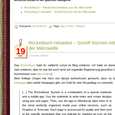
Ähnliche Artikel in der gleichen Kategorie:
Rocketbuch – Wiederbeschreibbar aus der Mikrowelle
Rocketbuch reloaded – Schrift löschen mit der Mikrowelle
Kategorie:
Rocketbuch
Tags:
App
,
Frixion
,
Wasser
Rocketbuch reloaded – Schrift löschen mit
der Mikrowelle
19
Christian Mähler
Jan.
Das
Rocketbuch
habt ihr vielleicht schon im Blog entdeckt. Ich hatte es letzt
Jahr entdeckt, aber es war bei euch nicht auf ungeteilte Begeisterung gestoßen (
Kommentare zum
alten Artikel
).
Mein Kollege Jürgen hat mich nun darauf aufmerksam gemacht, dass es b
indiegogo
eine zweite Kampagne gibt, um Geld für eine Neuauflage zu sammeln:
[…] The Rocketbook System is a combination of a special notebook
and a mobile app. Use the notebook to write notes and create designs
using pen and paper. Then, use the app to effortlessly blast them in to
the cloud perfectly organized inside your online services, such as
Dropbox or Evernote. Each page is processed for quality and then sent
to the specific destination that you indicate by marking an icon on the