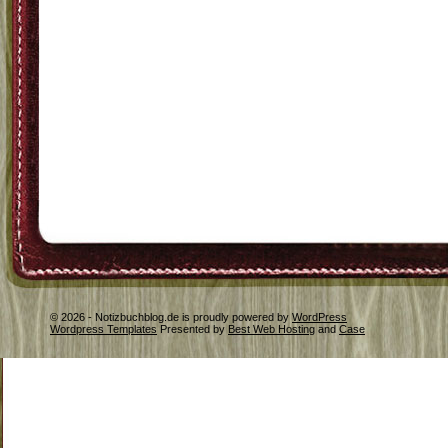
© 2026 - Notizbuchblog.de is proudly powered by
WordPress
Wordpress Templates
Presented by
Best Web Hosting
and
Case