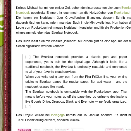
Kollege Michael hat mir vor einiger Zeit schon den interessanten Link zum
Everla
Notebook
geschickt. Erinnert ihr euch noch an die Notizbücher von
Rocketbuc
Die hatten ein Notizbuch über Crowdfunding finanziert, dessen Schrift m
dadurch löschen kann, indem man das Buch in die Mikrowelle legt. Nun haben d
Leute von Rocketbuch ein neues Notizbuch konzipiert und für die Produktion Ge
eingesammelt, eben das Everlast Notebook.
Das Buch lässt sich mit Wasser „löschen“. Außerdem gibt es eine App, mit der d
Seiten digitalisiert werden können:
[…] The Everlast notebook provides a classic pen and paper
experience, yet is built for the digital age. Although it feels like a
traditional notebook, the Everlast is endlessly reusable and connected
to all of your favorite cloud services.
When you write using any pen from the Pilot FriXion line, your writing
sticks to Everlast pages like regular paper. But add water… and the
notebook erases like magic.
The Everlast notebook is compatible with the Rocketbook app. That
means before your notes go off the page they go online to destinations
like Google Drive, Dropbox, Slack and Evernote — perfectly organized.
[…]
Das Projekt wurde bei
indiegogo
bereits am 15. Januar beendet. Es nicht n
100% Finanzierung erreicht, sondern 7000% !