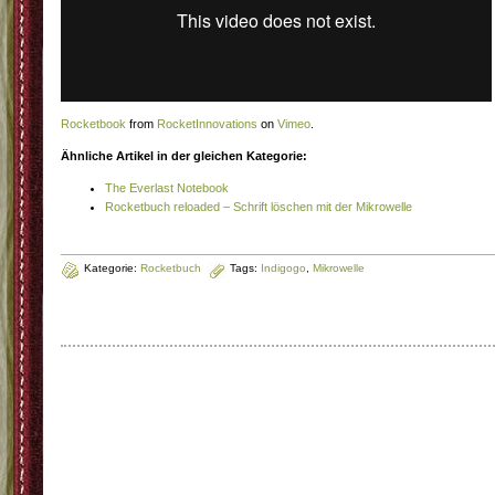
Rocketbook
from
RocketInnovations
on
Vimeo
.
Ähnliche Artikel in der gleichen Kategorie:
The Everlast Notebook
Rocketbuch reloaded – Schrift löschen mit der Mikrowelle
Kategorie:
Rocketbuch
Tags:
Indigogo
,
Mikrowelle