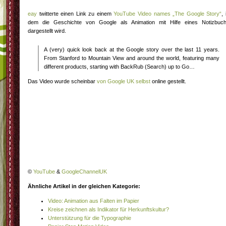
eay
twitterte einen Link zu einem
YouTube Video names „The Google Story“
, 
dem die Geschichte von Google als Animation mit Hilfe eines Notizbuc
dargestellt wird.
A (very) quick look back at the Google story over the last 11 years.
From Stanford to Mountain View and around the world, featuring many
different products, starting with BackRub (Search) up to Go…
Das Video wurde scheinbar
von Google UK selbst
online gestellt.
©
YouTube
&
GoogleChannelUK
Ähnliche Artikel in der gleichen Kategorie:
Video: Animation aus Falten im Papier
Kreise zeichnen als Indikator für Herkunftskultur?
Unterstützung für die Typographie