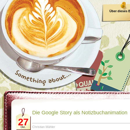
Über dieses 
E-Book
Die Google Story als Notizbuchanimation
27
Christian Mähler
Okt.