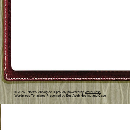
© 2026 - Notizbuchblog.de is proudly powered by
WordPress
Wordpress Templates
Presented by
Best Web Hosting
and
Case