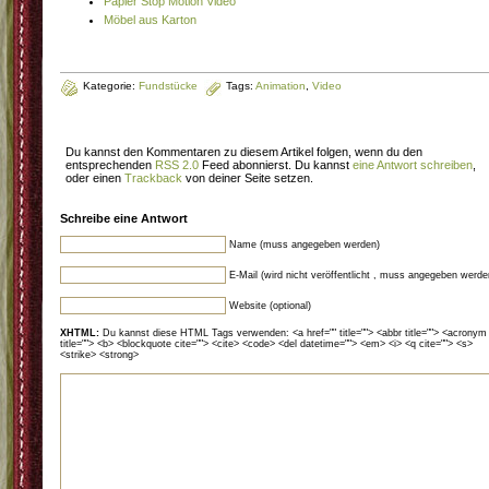
Papier Stop Motion Video
Möbel aus Karton
Kategorie:
Fundstücke
Tags:
Animation
,
Video
Du kannst den Kommentaren zu diesem Artikel folgen, wenn du den
entsprechenden
RSS 2.0
Feed abonnierst. Du kannst
eine Antwort schreiben
,
oder einen
Trackback
von deiner Seite setzen.
Schreibe eine Antwort
Name (muss angegeben werden)
E-Mail (wird nicht veröffentlicht , muss angegeben werde
Website (optional)
XHTML:
Du kannst diese HTML Tags verwenden: <a href="" title=""> <abbr title=""> <acronym
title=""> <b> <blockquote cite=""> <cite> <code> <del datetime=""> <em> <i> <q cite=""> <s>
<strike> <strong>