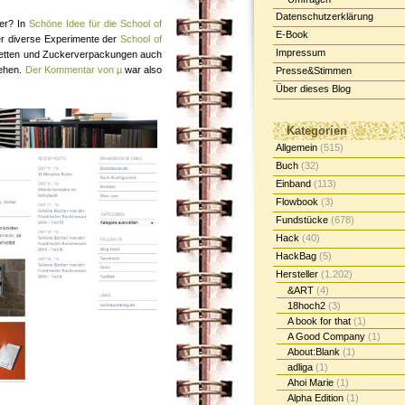
Datenschutzerklärung
ier? In
Schöne Idee für die School of
E-Book
er diverse Experimente der
School of
Impressum
vietten und Zuckerverpackungen auch
sehen.
Der Kommentar von µ
war also
Presse&Stimmen
Über dieses Blog
Kategorien
Allgemein
(515)
Buch
(32)
Einband
(113)
Flowbook
(3)
Fundstücke
(678)
Hack
(40)
HackBag
(5)
Hersteller
(1.202)
&ART
(4)
18hoch2
(3)
A book for that
(1)
A Good Company
(1)
About:Blank
(1)
adliga
(1)
Ahoi Marie
(1)
Alpha Edition
(1)