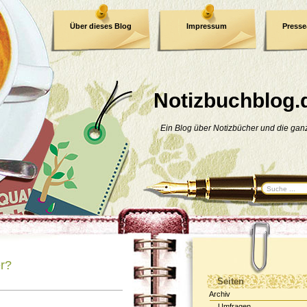
Über dieses Blog
Impressum
Press
E-Book
Datenschutzerklärung
Notizbuchblog.
Ein Blog über Notizbücher und die ga
er?
Seiten
Archiv
Umfragen