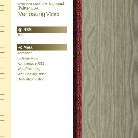
Tagebuch
schreiben
Shop
Stift
Twitter
USA
Verlosung
Video
RSS
RSS
Meta
Anmelden
Einträge
RSS
Kommentare
RSS
WordPress.org
Web Hosting Refer
Dedicated hosting