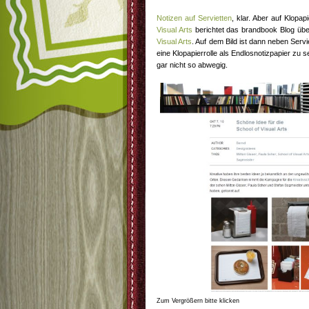
Notizen auf Servietten
, klar. Aber auf Klopap
Visual Arts
berichtet das brandbook Blog üb
Visual Arts
. Auf dem Bild ist dann neben Ser
eine Klopapierrolle als Endlosnotizpapier zu 
gar nicht so abwegig.
Zum Vergrößern bitte klicken