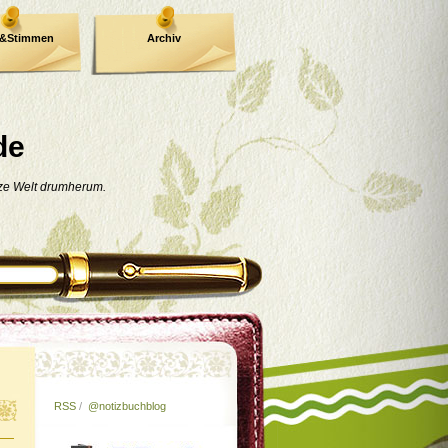
e&Stimmen
Archiv
de
nze Welt drumherum.
RSS
/
@notizbuchblog