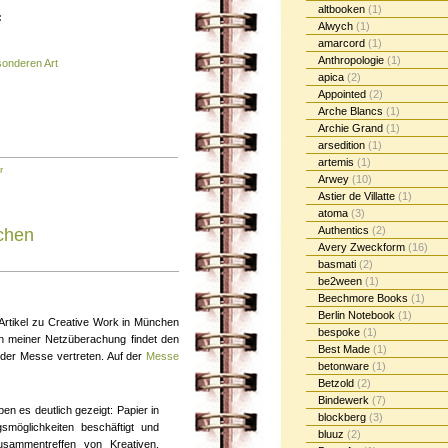
altbooken
(1)
:
Alwych
(1)
amarcord
(1)
Anthropologie
(1)
sonderen Art
apica
(2)
Appointed
(2)
Arche Blancs
(1)
Archie Grand
(1)
arsedition
(1)
artemis
(1)
r
Arwey
(10)
Astier de Villatte
(1)
atoma
(3)
Authentics
(2)
chen
Avery Zweckform
(16)
basmati
(2)
be2ween
(1)
Beechmore Books
(1)
Berlin Notebook
(1)
rtikel zu Creative Work in München
bespoke
(1)
in meiner Netzüberachung findet den
Best Made
(1)
 der Messe vertreten. Auf der
Messe
betonware
(1)
Betzold
(2)
Bindewerk
(7)
n es deutlich gezeigt: Papier in
blockberg
(3)
gsmöglichkeiten beschäftigt und
bluuz
(2)
sammentreffen von Kreativen,