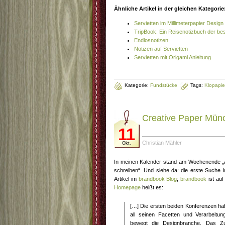
Ähnliche Artikel in der gleichen Kategorie
Servietten im Millimeterpapier Design
TripBook: Ein Reisenotizbuch der be
Endlosnotizen
Notizen auf Servietten
Servietten mit Origami Anleitung
Kategorie:
Fundstücke
Tags:
Klopapie
Creative Paper Mün
11
Christian Mähler
Okt.
In meinen Kalender stand am Wochenende „A
schreiben“. Und siehe da: die erste Suche 
Artikel im
brandbook Blog
;
brandbook
ist auf
Homepage
heißt es:
[…] Die ersten beiden Konferenzen habe
all seinen Facetten und Verarbeitun
bewegt die Designbranche. Das Zu