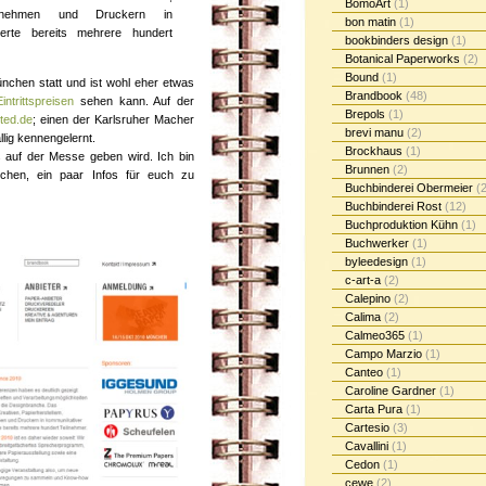
BomoArt
(1)
unternehmen und Druckern in
bon matin
(1)
erte bereits mehrere hundert
bookbinders design
(1)
Botanical Paperworks
(2)
Bound
(1)
nchen statt und ist wohl eher etwas
Brandbook
(48)
Eintrittspreisen
sehen kann. Auf der
Brepols
(1)
ted.de
; einen der Karlsruher Macher
brevi manu
(2)
lig kennengelernt.
Brockhaus
(1)
 auf der Messe geben wird. Ich bin
Brunnen
(2)
uchen, ein paar Infos für euch zu
Buchbinderei Obermeier
(2
Buchbinderei Rost
(12)
Buchproduktion Kühn
(1)
Buchwerker
(1)
byleedesign
(1)
c-art-a
(2)
Calepino
(2)
Calima
(2)
Calmeo365
(1)
Campo Marzio
(1)
Canteo
(1)
Caroline Gardner
(1)
Carta Pura
(1)
Cartesio
(3)
Cavallini
(1)
Cedon
(1)
cewe
(2)