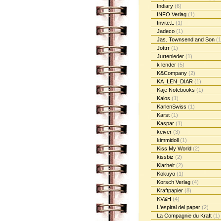
Indiary
(6)
INFO Verlag
(1)
Invite.L
(1)
Jadeco
(1)
Jas. Townsend and Son
(1
Jottrr
(1)
Jurtenleder
(1)
k lender
(5)
K&Company
(2)
KA_LEN_DIAR
(1)
Kaje Notebooks
(1)
Kalos
(1)
KarlenSwiss
(1)
Karst
(1)
Kaspar
(1)
keiver
(3)
kimmidoll
(1)
Kiss My World
(2)
kissbiz
(2)
Klarheit
(2)
Kokuyo
(1)
Korsch Verlag
(4)
Kraftpapier
(8)
KV&H
(4)
L'espiral del paper
(2)
La Compagnie du Kraft
(1)