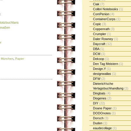
Ciak
(7)
Colibri Notebooks
(1)
ComPenion
(4)
:
ContainerCorps
(1)
Notizbuchfans
Copic
(3)
enmaßen
Coppenrath
(3)
Crumpler
(1)
Daler Rowney
(1)
r
Daycraft
(12)
DBA
(1)
DCM
(1)
Dekoop
(1)
,
München
,
Papier
Den Tag Meistern
(1)
Design.Y
(1)
designwallas
(1)
DFW
(2)
Dieterich'sche
Verlagsbuchhandlung
(2)
Dingbats
(4)
Diogenes
(2)
DIY
(22)
Doane Paper
(1)
DODOnotes
(1)
Dorsch
(3)
Duden
(1)
eaudecollage
(1)