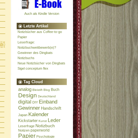
Auch als Kindle Version
Letzte Artikel
Notizbücher aus Coffee-to-go
Papier
Leserfrage:
Notizbuchwettbewerb(e)?
Gewinner des Dingbats
Notizbuchs
Neue Notizbücher von Dingbats
Sigel conceptum flex
Tag Cloud
analog
Buch
Bleistift
Blog
Design
Deutschland
Einband
digital
DIY
Gewinner
Handschrift
Kalender
Japan
Leder
Kickstarter
Kunst
Notizbuch
Leserfrage
paperworld
Notizen
Papier
Psychologie