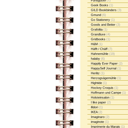
Fundgut99
(7)
Geek Books
(1)
GILD Bookbinders
(3)
Gmund
(6)
Go Stationery
(1)
Goods and Better
(3)
Grafolita
(1)
Grandluxe
(4)
Gridbooks
(1)
H&M
(1)
Häfft / Chäff
(7)
Hahnemühle
(19)
halaby
(6)
Happily Ever Paper
(2)
HappySelf Journal
(1)
Herlitz
(1)
Herzogsägemühle
(1)
Hightide
(1)
Hockey Croquis
(1)
Hoffmann und Campe
(1)
Holsteinsalon
(1)
I like paper
(2)
ifidori
(1)
IKEA
(2)
Imaginaro
(2)
imaginote
(1)
Imprimerie du Marais
(1)