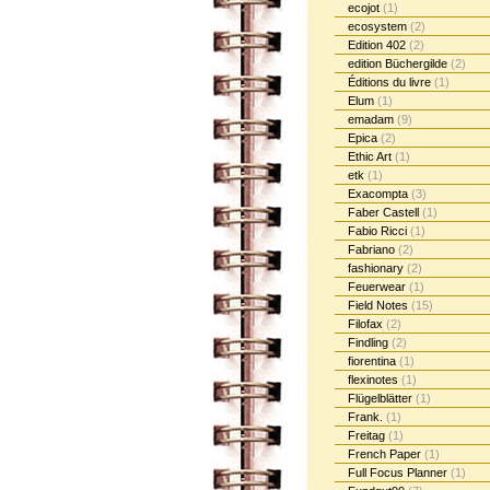
ecojot
(1)
ecosystem
(2)
Edition 402
(2)
edition Büchergilde
(2)
Éditions du livre
(1)
Elum
(1)
emadam
(9)
Epica
(2)
Ethic Art
(1)
etk
(1)
Exacompta
(3)
Faber Castell
(1)
Fabio Ricci
(1)
Fabriano
(2)
fashionary
(2)
Feuerwear
(1)
Field Notes
(15)
Filofax
(2)
Findling
(2)
fiorentina
(1)
flexinotes
(1)
Flügelblätter
(1)
Frank.
(1)
Freitag
(1)
French Paper
(1)
Full Focus Planner
(1)