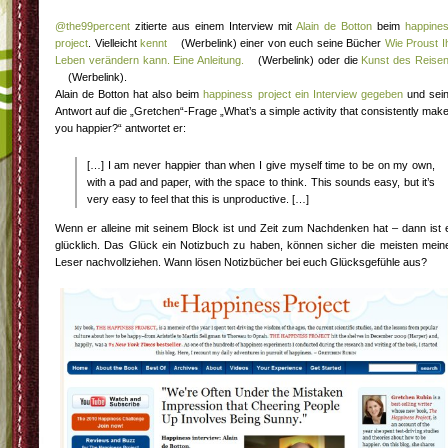
@the99percent
zitierte aus einem Interview mit
Alain de Botton
beim
happine
project
. Vielleicht
kennt
(Werbelink) einer von euch seine Bücher
Wie Proust I
Leben verändern kann. Eine Anleitung.
(Werbelink) oder die
Kunst des Reise
(Werbelink).
Alain de Botton hat also beim
happiness project ein Interview gegeben
und sei
Antwort auf die „Gretchen“-Frage „What’s a simple activity that consistently mak
you happier?“ antwortet er:
[…] I am never happier than when I give myself time to be on my own,
with a pad and paper, with the space to think. This sounds easy, but it’s
very easy to feel that this is unproductive. […]
Wenn er alleine mit seinem Block ist und Zeit zum Nachdenken hat – dann ist 
glücklich. Das Glück ein Notizbuch zu haben, können sicher die meisten mein
Leser nachvollziehen. Wann lösen Notizbücher bei euch Glücksgefühle aus?