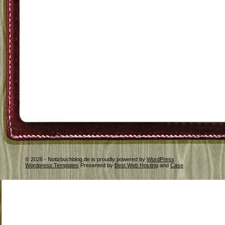
© 2026 - Notizbuchblog.de is proudly powered by
WordPress
Wordpress Templates
Presented by
Best Web Hosting
and
Case