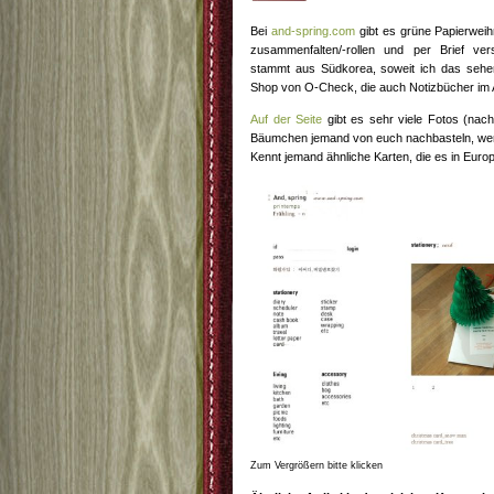
Bei
and-spring.com
gibt es grüne Papierwe
zusammenfalten/-rollen und per Brief ve
stammt aus Südkorea, soweit ich das sehen
Shop von O-Check, die auch Notizbücher im
Auf der Seite
gibt es sehr viele Fotos (nach 
Bäumchen jemand von euch nachbasteln, wenn 
Kennt jemand ähnliche Karten, die es in Euro
Zum Vergrößern bitte klicken