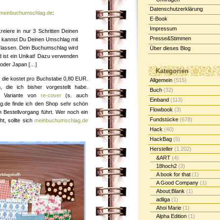
Datenschutzerklärung
meinbuchumschlag.de
:
E-Book
Impressum
reiere in nur 3 Schritten Deinen
Presse&Stimmen
ch kannst Du Deinen Umschlag mit
 lassen. Dein Buchumschlag wird
Über dieses Blog
nd ist ein Unikat! Dazu verwenden
 oder Japan […]
Kategorien
: die kostet pro Buchstabe 0,80 EUR.
Allgemein
(515)
 die ich bisher vorgestellt habe.
Buch
(32)
te Variante von
re-cover
(s. auch
Einband
(113)
g.de finde ich den Shop sehr schön
Flowbook
(3)
en Bestellvorgang führt. Wer noch ein
Fundstücke
(678)
t, sollte sich
meinbuchumschlag.de
Hack
(40)
HackBag
(5)
Hersteller
(1.202)
&ART
(4)
18hoch2
(3)
A book for that
(1)
A Good Company
(1)
About:Blank
(1)
adliga
(1)
Ahoi Marie
(1)
Alpha Edition
(1)