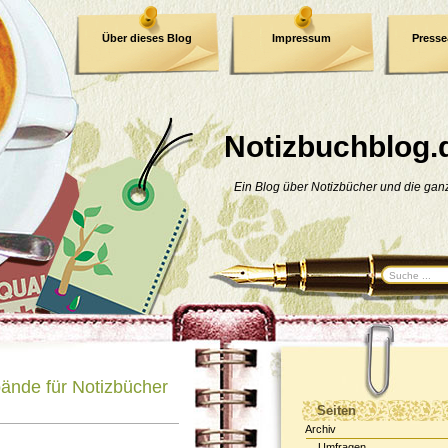
Über dieses Blog
Impressum
Press
E-Book
Datenschutzerklärung
Notizbuchblog.
Ein Blog über Notizbücher und die ga
nbände für Notizbücher
Seiten
Archiv
Umfragen