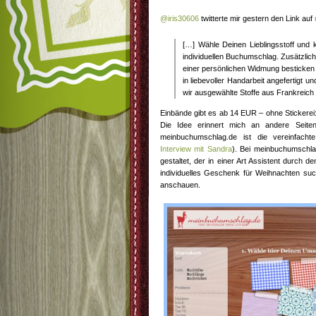
@iris30606
twitterte mir gestern den Link auf
[…] Wähle Deinen Lieblingsstoff und k
individuellen Buchumschlag. Zusätzli
einer persönlichen Widmung besticken
in liebevoller Handarbeit angefertigt u
wir ausgewählte Stoffe aus Frankreich
Einbände gibt es ab 14 EUR – ohne Stickerei
Die Idee erinnert mich an andere Seiten,
meinbuchumschlag.de ist die vereinfach
Interview mit Sandra
). Bei meinbuchumschla
gestaltet, der in einer Art Assistent durch d
individuelles Geschenk für Weihnachten such
anschauen.