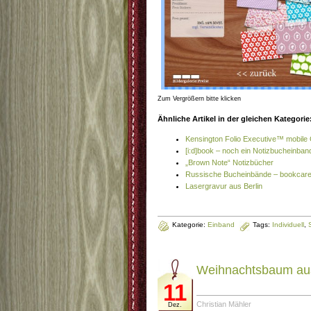
Zum Vergrößern bitte klicken
Ähnliche Artikel in der gleichen Kategorie
Kensington Folio Executive™ mobil
[i:d]book – noch ein Notizbucheinban
„Brown Note“ Notizbücher
Russische Bucheinbände – bookcare
Lasergravur aus Berlin
Kategorie:
Einband
Tags:
Individuell
,
Weihnachtsbaum au
11
Christian Mähler
Dez.