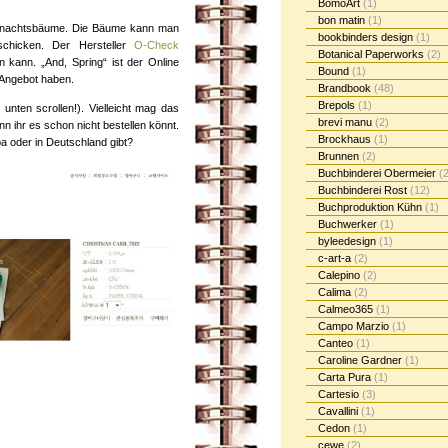
BomoArt
(1)
bon matin
(1)
ihnachtsbäume. Die Bäume kann man
bookbinders design
(1)
rschicken. Der Hersteller
O-Check
Botanical Paperworks
(2)
 kann. „And, Spring“ ist der Online
Bound
(1)
 Angebot haben.
Brandbook
(48)
Brepols
(1)
unten scrollen!). Vielleicht mag das
brevi manu
(2)
ihr es schon nicht bestellen könnt.
Brockhaus
(1)
pa oder in Deutschland gibt?
Brunnen
(2)
Buchbinderei Obermeier
(2
Buchbinderei Rost
(12)
Buchproduktion Kühn
(1)
Buchwerker
(1)
byleedesign
(1)
c-art-a
(2)
Calepino
(2)
Calima
(2)
Calmeo365
(1)
Campo Marzio
(1)
Canteo
(1)
Caroline Gardner
(1)
Carta Pura
(1)
Cartesio
(3)
Cavallini
(1)
Cedon
(1)
cewe
(2)