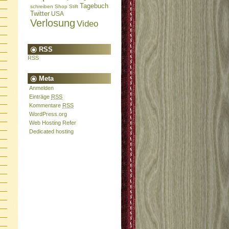
Tagebuch
schreiben
Shop
Stift
Twitter
USA
Verlosung
Video
RSS
RSS
Meta
Anmelden
Einträge
RSS
Kommentare
RSS
WordPress.org
Web Hosting Refer
Dedicated hosting