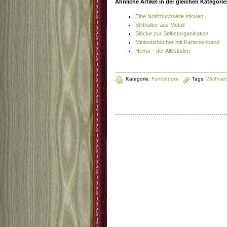
Ähnliche Artikel in der gleichen Kategorie
Eine Notizbuchseite sticken
Stifthalter aus Metall
Blöcke zur Selbstorganisation
Mininotizbücher mit Karteneinband
Hema – der Allesladen
Kategorie:
Fundstücke
Tags:
Weihnac