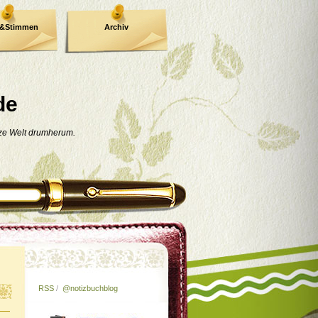
e&Stimmen
Archiv
de
nze Welt drumherum.
RSS
/
@notizbuchblog