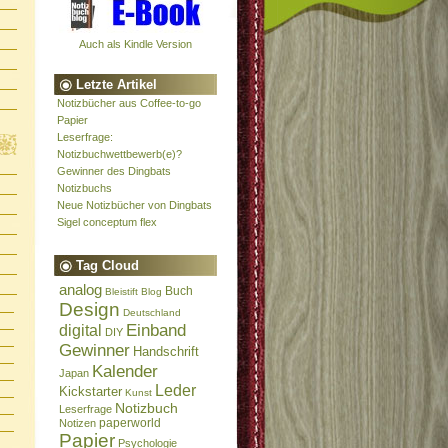
Auch als Kindle Version
Letzte Artikel
Notizbücher aus Coffee-to-go
Papier
Leserfrage:
Notizbuchwettbewerb(e)?
Gewinner des Dingbats
Notizbuchs
Neue Notizbücher von Dingbats
Sigel conceptum flex
Tag Cloud
analog
Buch
Bleistift
Blog
Design
Deutschland
Einband
digital
DIY
Gewinner
Handschrift
Kalender
Japan
Leder
Kickstarter
Kunst
Notizbuch
Leserfrage
paperworld
Notizen
Papier
Psychologie