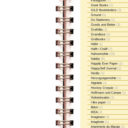
Fundgut99
(7)
Geek Books
(1)
GILD Bookbinders
(3)
Gmund
(6)
Go Stationery
(1)
Goods and Better
(3)
Grafolita
(1)
Grandluxe
(4)
Gridbooks
(1)
H&M
(1)
Häfft / Chäff
(7)
Hahnemühle
(19)
halaby
(6)
Happily Ever Paper
(2)
HappySelf Journal
(1)
Herlitz
(1)
Herzogsägemühle
(1)
Hightide
(1)
Hockey Croquis
(1)
Hoffmann und Campe
(1)
Holsteinsalon
(1)
I like paper
(2)
ifidori
(1)
IKEA
(2)
Imaginaro
(2)
imaginote
(1)
Imprimerie du Marais
(1)