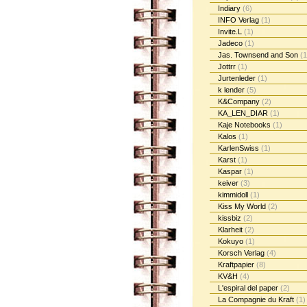
Indiary
(6)
INFO Verlag
(1)
Invite.L
(1)
Jadeco
(1)
Jas. Townsend and Son
(1
Jottrr
(1)
Jurtenleder
(1)
k lender
(5)
K&Company
(2)
KA_LEN_DIAR
(1)
Kaje Notebooks
(1)
Kalos
(1)
KarlenSwiss
(1)
Karst
(1)
Kaspar
(1)
keiver
(3)
kimmidoll
(1)
Kiss My World
(2)
kissbiz
(2)
Klarheit
(2)
Kokuyo
(1)
Korsch Verlag
(4)
Kraftpapier
(8)
KV&H
(4)
L'espiral del paper
(2)
La Compagnie du Kraft
(1)