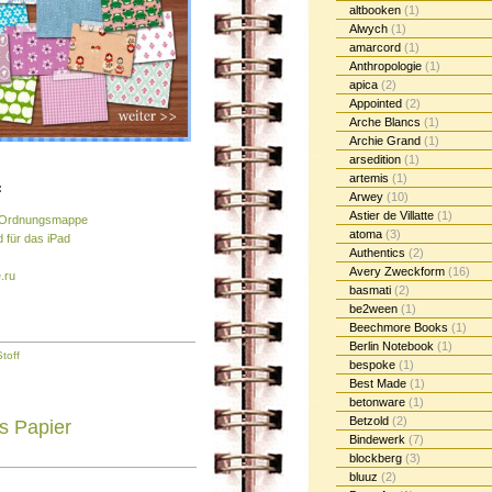
altbooken
(1)
Alwych
(1)
amarcord
(1)
Anthropologie
(1)
apica
(2)
Appointed
(2)
Arche Blancs
(1)
Archie Grand
(1)
arsedition
(1)
artemis
(1)
:
Arwey
(10)
Astier de Villatte
(1)
e Ordnungsmappe
atoma
(3)
d für das iPad
Authentics
(2)
Avery Zweckform
(16)
.ru
basmati
(2)
be2ween
(1)
Beechmore Books
(1)
Berlin Notebook
(1)
Stoff
bespoke
(1)
Best Made
(1)
betonware
(1)
Betzold
(2)
s Papier
Bindewerk
(7)
blockberg
(3)
bluuz
(2)