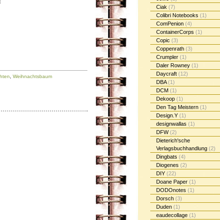
:
Ciak
(7)
Colibri Notebooks
(1)
ComPenion
(4)
ContainerCorps
(1)
Copic
(3)
Coppenrath
(3)
Crumpler
(1)
Daler Rowney
(1)
Daycraft
(12)
hten
,
Weihnachtsbaum
DBA
(1)
DCM
(1)
Dekoop
(1)
Den Tag Meistern
(1)
Design.Y
(1)
designwallas
(1)
DFW
(2)
Dieterich'sche
Verlagsbuchhandlung
(2)
Dingbats
(4)
Diogenes
(2)
DIY
(22)
Doane Paper
(1)
DODOnotes
(1)
Dorsch
(3)
Duden
(1)
eaudecollage
(1)