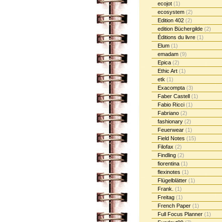
ecojot
(1)
ecosystem
(2)
Edition 402
(2)
edition Büchergilde
(2)
Éditions du livre
(1)
Elum
(1)
emadam
(9)
Epica
(2)
Ethic Art
(1)
etk
(1)
Exacompta
(3)
Faber Castell
(1)
Fabio Ricci
(1)
Fabriano
(2)
fashionary
(2)
Feuerwear
(1)
Field Notes
(15)
Filofax
(2)
Findling
(2)
fiorentina
(1)
flexinotes
(1)
Flügelblätter
(1)
Frank.
(1)
Freitag
(1)
French Paper
(1)
Full Focus Planner
(1)