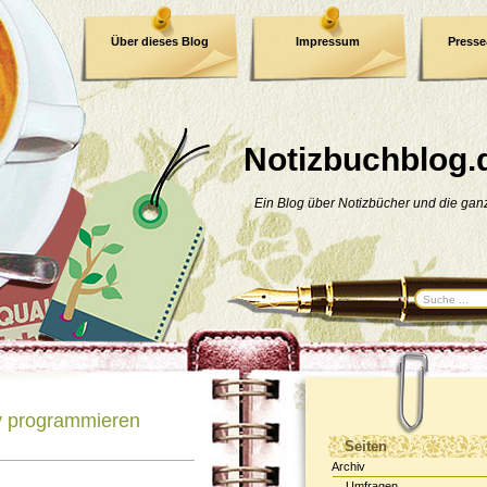
Über dieses Blog
Impressum
Press
E-Book
Datenschutzerklärung
Notizbuchblog.
Ein Blog über Notizbücher und die ga
y programmieren
Seiten
Archiv
Umfragen