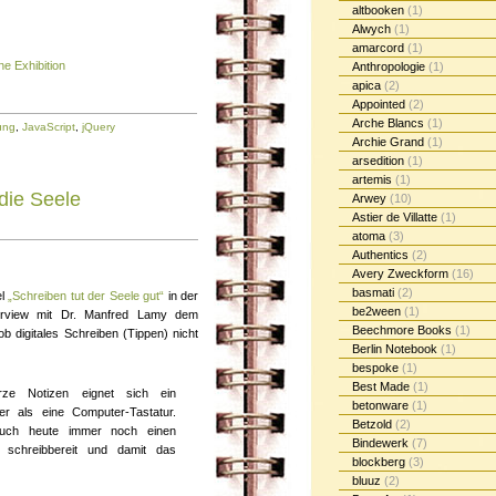
altbooken
(1)
Alwych
(1)
amarcord
(1)
ne Exhibition
Anthropologie
(1)
apica
(2)
Appointed
(2)
Arche Blancs
(1)
ung
,
JavaScript
,
jQuery
Archie Grand
(1)
arsedition
(1)
artemis
(1)
die Seele
Arwey
(10)
Astier de Villatte
(1)
atoma
(3)
Authentics
(2)
Avery Zweckform
(16)
basmati
(2)
el
„Schreiben tut der Seele gut“
in der
be2ween
(1)
terview mit Dr. Manfred Lamy dem
Beechmore Books
(1)
b digitales Schreiben (Tippen) nicht
Berlin Notebook
(1)
bespoke
(1)
Best Made
(1)
ze Notizen eignet sich ein
betonware
(1)
r als eine Computer-Tastatur.
Betzold
(2)
uch heute immer noch einen
Bindewerk
(7)
t schreibbereit und damit das
blockberg
(3)
bluuz
(2)