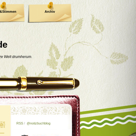
e&Stimmen
Archiv
de
nze Welt drumherum.
RSS
/
@notizbuchblog