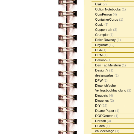
Ciak
(7)
Colibri Notebooks
(1)
ComPenion
(4)
ContainerCorps
(1)
Copic
(3)
Coppenrath
(3)
Crumpler
(1)
Daler Rowney
(1)
Daycraft
(12)
DBA
(1)
DCM
(1)
Dekoop
(1)
Den Tag Meistern
(1)
Design.Y
(1)
designwallas
(1)
DFW
(2)
Dieterich'sche
Verlagsbuchhandlung
(2)
Dingbats
(4)
Diogenes
(2)
DIY
(22)
Doane Paper
(1)
DODOnotes
(1)
Dorsch
(3)
Duden
(1)
eaudecollage
(1)