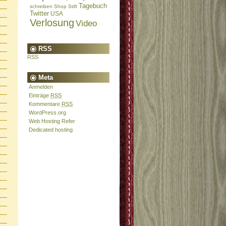
Tagebuch
schreiben
Shop
Stift
Twitter
USA
Verlosung
Video
RSS
RSS
Meta
Anmelden
Einträge
RSS
Kommentare
RSS
WordPress.org
Web Hosting Refer
Dedicated hosting