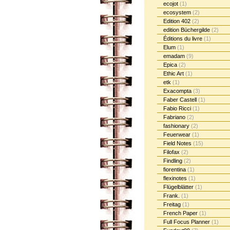
ecojot
(1)
ecosystem
(2)
Edition 402
(2)
edition Büchergilde
(2)
Éditions du livre
(1)
Elum
(1)
emadam
(9)
Epica
(2)
Ethic Art
(1)
etk
(1)
Exacompta
(3)
Faber Castell
(1)
Fabio Ricci
(1)
Fabriano
(2)
fashionary
(2)
Feuerwear
(1)
Field Notes
(15)
Filofax
(2)
Findling
(2)
fiorentina
(1)
flexinotes
(1)
Flügelblätter
(1)
Frank.
(1)
Freitag
(1)
French Paper
(1)
Full Focus Planner
(1)