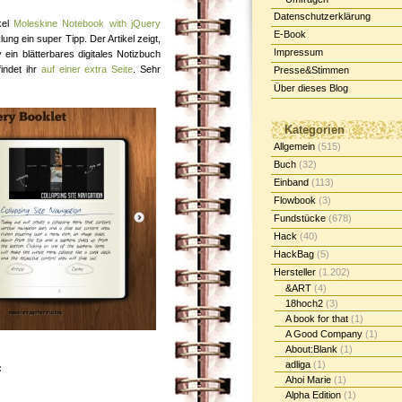
Datenschutzerklärung
kel
Moleskine Notebook with jQuery
E-Book
ng ein super Tipp. Der Artikel zeigt,
Impressum
 ein blätterbares digitales Notizbuch
indet ihr
auf einer extra Seite
. Sehr
Presse&Stimmen
Über dieses Blog
Kategorien
Allgemein
(515)
Buch
(32)
Einband
(113)
Flowbook
(3)
Fundstücke
(678)
Hack
(40)
HackBag
(5)
Hersteller
(1.202)
&ART
(4)
18hoch2
(3)
A book for that
(1)
A Good Company
(1)
About:Blank
(1)
adliga
(1)
:
Ahoi Marie
(1)
Alpha Edition
(1)