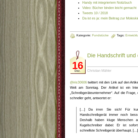
Handy mit integriertem Notizbuch
Video: Bücher binden leicht gemacht
Tweets 10 / 2018
Da ist es ja: mein Beitrag zur Moleski
Kategorie:
Fundstücke
Tags:
Entwickl
Die Handschrift und 
16
Christian Mähler
Dez.
@iris30606
twittert mit den Link auf den Artik
Welt am Sonntag. Der Artikel ist ein In
„Schreibgeräteunternehmer“. Auf die Frage, o
schneller geht, antwortet er:
[…] Da irren Sie sich! Für kur
Handschreibgerät immer noch besse
Deshalb haben kluge Menschen a
Kugelschreiber dabei: Er ist sofor
schnellste Schreibgerät überhaupt. […]