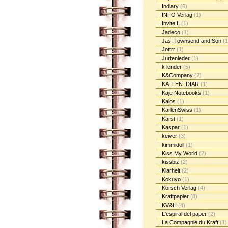
Indiary
(6)
INFO Verlag
(1)
Invite.L
(1)
Jadeco
(1)
Jas. Townsend and Son
(1
Jottrr
(1)
Jurtenleder
(1)
k lender
(5)
K&Company
(2)
KA_LEN_DIAR
(1)
Kaje Notebooks
(1)
Kalos
(1)
KarlenSwiss
(1)
Karst
(1)
Kaspar
(1)
keiver
(3)
kimmidoll
(1)
Kiss My World
(2)
kissbiz
(2)
Klarheit
(2)
Kokuyo
(1)
Korsch Verlag
(4)
Kraftpapier
(8)
KV&H
(4)
L'espiral del paper
(2)
La Compagnie du Kraft
(1)