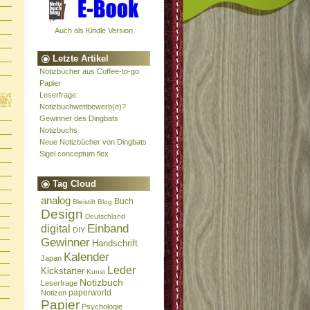
Auch als Kindle Version
Letzte Artikel
Notizbücher aus Coffee-to-go
Papier
Leserfrage:
Notizbuchwettbewerb(e)?
Gewinner des Dingbats
Notizbuchs
Neue Notizbücher von Dingbats
Sigel conceptum flex
Tag Cloud
analog
Buch
Bleistift
Blog
Design
Deutschland
Einband
digital
DIY
Gewinner
Handschrift
Kalender
Japan
Leder
Kickstarter
Kunst
Notizbuch
Leserfrage
paperworld
Notizen
Papier
Psychologie