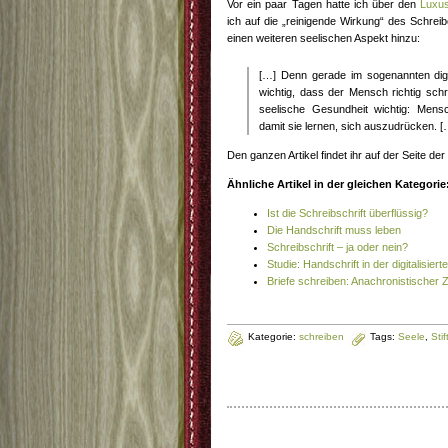
Vor ein paar Tagen hatte ich über den
Luxus
ich auf die „reinigende Wirkung“ des Schrei
einen weiteren seelischen Aspekt hinzu:
[…] Denn gerade im sogenannten digit
wichtig, dass der Mensch richtig schre
seelische Gesundheit wichtig: Mens
damit sie lernen, sich auszudrücken. [
Den ganzen Artikel findet ihr auf der Seite der
Ähnliche Artikel in der gleichen Kategorie
Ist die Schreibschrift überflüssig?
Die Handschrift muss leben
Schreibschrift – ja oder nein?
Studie: Handschrift in der digitalisiert
Briefe schreiben: Anachronistischer Z
Kategorie:
schreiben
Tags:
Seele
,
Stif