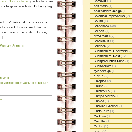
BomoArt
(1)
 von Notizbüchern
geschrieben, wo
bon matin
(1)
bens hingewiesen hatte. Dr.Lamy fügt
bookbinders design
(1)
Botanical Paperworks
(2)
Bound
(1)
alen Zeitalter ist es besonders
Brandbook
(48)
iben lernt. Das ist auch für die
Brepols
(1)
chen müssen schreiben lernen,
brevi manu
(2)
…]
Brockhaus
(1)
Welt am Sonntag
.
Brunnen
(2)
Buchbinderei Obermeier
(2
:
Buchbinderei Rost
(12)
Buchproduktion Kühn
(1)
Buchwerker
(1)
byleedesign
(1)
c-art-a
(2)
en Welt
Calepino
(2)
eitvertreib oder wertvolles Ritual?
Calima
(2)
Calmeo365
(1)
Campo Marzio
(1)
te
Canteo
(1)
Caroline Gardner
(1)
Carta Pura
(1)
Cartesio
(3)
Cavallini
(1)
Cedon
(1)
cewe
(2)