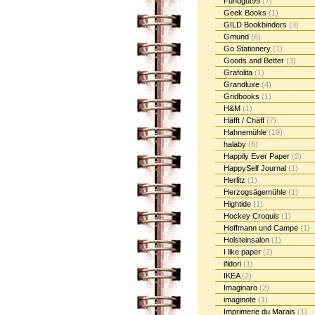
Fundgut99
(7)
Geek Books
(1)
GILD Bookbinders
(3)
Gmund
(6)
Go Stationery
(1)
Goods and Better
(3)
Grafolita
(1)
Grandluxe
(4)
Gridbooks
(1)
H&M
(1)
Häfft / Chäff
(7)
Hahnemühle
(19)
halaby
(6)
Happily Ever Paper
(2)
HappySelf Journal
(1)
Herlitz
(1)
Herzogsägemühle
(1)
Hightide
(1)
Hockey Croquis
(1)
Hoffmann und Campe
(1)
Holsteinsalon
(1)
I like paper
(2)
ifidori
(1)
IKEA
(2)
Imaginaro
(2)
imaginote
(1)
Imprimerie du Marais
(1)