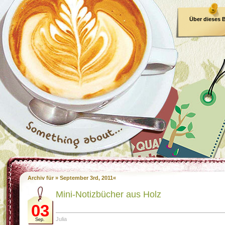
Über dieses 
E-Book
Archiv für » September 3rd, 2011«
Mini-Notizbücher aus Holz
03
Julia
Sep.