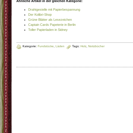
Ähnliche Artikel in der gleichen Kategorie:
Drahtgestelle mit Papierbespannung
Der Kolibri-Shop
Grüne Blätter als Lesezeichen
Captain Cards Papeterie in Berlin
Toller Papierladen in Sidney
Kategorie:
Fundstücke
,
Läden
Tags:
Holz
,
Notizbücher