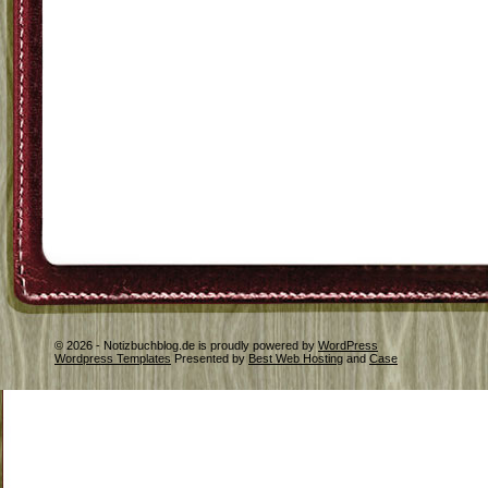
© 2026 - Notizbuchblog.de is proudly powered by
WordPress
Wordpress Templates
Presented by
Best Web Hosting
and
Case