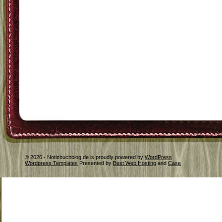
© 2026 - Notizbuchblog.de is proudly powered by
WordPress
Wordpress Templates
Presented by
Best Web Hosting
and
Case