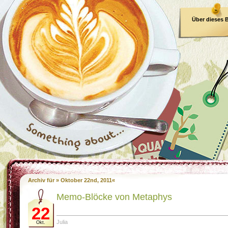
Über dieses 
E-Book
Archiv für » Oktober 22nd, 2011«
Memo-Blöcke von Metaphys
22
Julia
Okt.