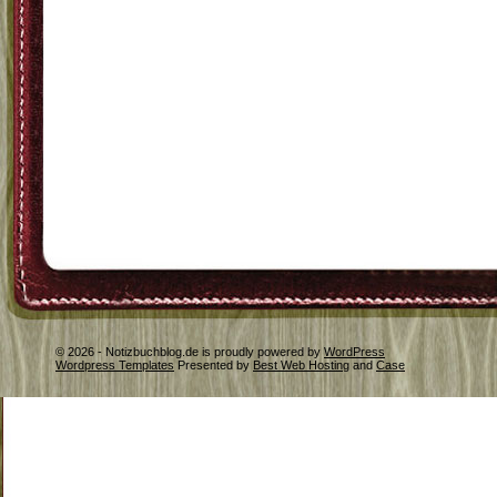
© 2026 - Notizbuchblog.de is proudly powered by
WordPress
Wordpress Templates
Presented by
Best Web Hosting
and
Case