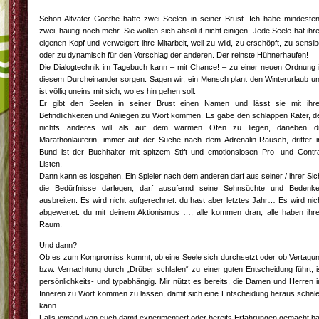
Schon Altvater Goethe hatte zwei Seelen in seiner Brust. Ich habe mindeste
zwei, häufig noch mehr. Sie wollen sich absolut nicht einigen. Jede Seele hat ihr
eigenen Kopf und verweigert ihre Mitarbeit, weil zu wild, zu erschöpft, zu sensib
oder zu dynamisch für den Vorschlag der anderen. Der reinste Hühnerhaufen!
Die Dialogtechnik im Tagebuch kann – mit Chance! – zu einer neuen Ordnung 
diesem Durcheinander sorgen. Sagen wir, ein Mensch plant den Winterurlaub u
ist völlig uneins mit sich, wo es hin gehen soll.
Er gibt den Seelen in seiner Brust einen Namen und lässt sie mit ihr
Befindlichkeiten und Anliegen zu Wort kommen. Es gäbe den schlappen Kater, d
nichts anderes will als auf dem warmen Ofen zu liegen, daneben d
Marathonläuferin, immer auf der Suche nach dem Adrenalin-Rausch, dritter 
Bund ist der Buchhalter mit spitzem Stift und emotionslosen Pro- und Contr
Listen.
Dann kann es losgehen. Ein Spieler nach dem anderen darf aus seiner / ihrer Sic
die Bedürfnisse darlegen, darf ausufernd seine Sehnsüchte und Bedenk
ausbreiten. Es wird nicht aufgerechnet: du hast aber letztes Jahr… Es wird nic
abgewertet: du mit deinem Aktionismus …, alle kommen dran, alle haben ihr
Raum.
Und dann?
Ob es zum Kompromiss kommt, ob eine Seele sich durchsetzt oder ob Vertagu
bzw. Vernachtung durch „Drüber schlafen“ zu einer guten Entscheidung führt, i
persönlichkeits- und typabhängig. Mir nützt es bereits, die Damen und Herren 
Inneren zu Wort kommen zu lassen, damit sich eine Entscheidung heraus schäl
kann.
Falls jemand von euch damit experimentiert oder bereits Erfahrungen gemacht ha