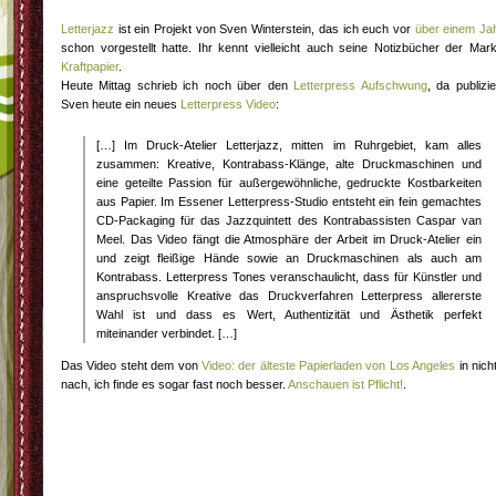
Letterjazz
ist ein Projekt von Sven Winterstein, das ich euch vor
über einem Ja
schon vorgestellt hatte. Ihr kennt vielleicht auch seine Notizbücher der Mar
Kraftpapier
.
Heute Mittag schrieb ich noch über den
Letterpress Aufschwung
, da publizie
Sven heute ein neues
Letterpress Video
:
[…] Im Druck-Atelier Letterjazz, mitten im Ruhrgebiet, kam alles
zusammen: Kreative, Kontrabass-Klänge, alte Druckmaschinen und
eine geteilte Passion für außergewöhnliche, gedruckte Kostbarkeiten
aus Papier. Im Essener Letterpress-Studio entsteht ein fein gemachtes
CD-Packaging für das Jazzquintett des Kontrabassisten Caspar van
Meel. Das Video fängt die Atmosphäre der Arbeit im Druck-Atelier ein
und zeigt fleißige Hände sowie an Druckmaschinen als auch am
Kontrabass. Letterpress Tones veranschaulicht, dass für Künstler und
anspruchsvolle Kreative das Druckverfahren Letterpress allererste
Wahl ist und dass es Wert, Authentizität und Ästhetik perfekt
miteinander verbindet. […]
Das Video steht dem von
Video: der älteste Papierladen von Los Angeles
in nich
nach, ich finde es sogar fast noch besser.
Anschauen ist Pflicht!
.