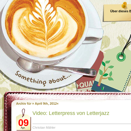
Über dieses 
E-Book
Archiv für » April 9th, 2012«
Video: Letterpress von Letterjazz
09
Christian Mähler
Apr.