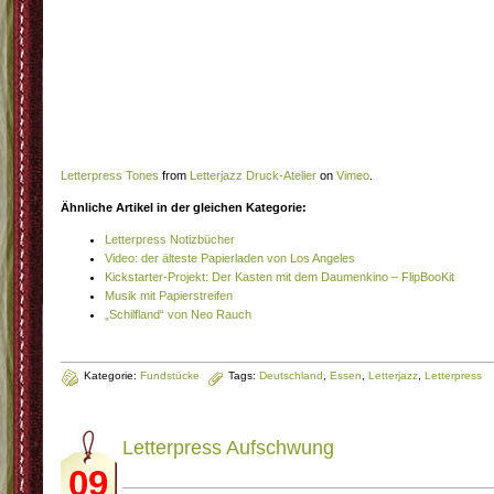
Letterpress Tones
from
Letterjazz Druck-Atelier
on
Vimeo
.
Ähnliche Artikel in der gleichen Kategorie:
Letterpress Notizbücher
Video: der älteste Papierladen von Los Angeles
Kickstarter-Projekt: Der Kasten mit dem Daumenkino – FlipBooKit
Musik mit Papierstreifen
„Schilfland“ von Neo Rauch
Kategorie:
Fundstücke
Tags:
Deutschland
,
Essen
,
Letterjazz
,
Letterpress
Letterpress Aufschwung
09