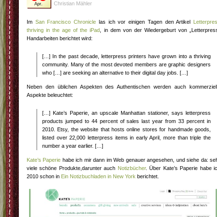
Christian Mähler
Apr.
Im
San Francisco Chronicle
las ich vor einigen Tagen den Artikel
Letterpre
thriving in the age of the iPad
, in dem von der Wiedergeburt von „Letterpres
Handarbeiten berichtet wird:
[…] In the past decade, letterpress printers have grown into a thriving
community. Many of the most devoted members are graphic designers
who […] are seeking an alternative to their digital day jobs. […]
Neben den üblichen Aspekten des Authentischen werden auch kommerziel
Aspekte beleuchtet:
[…] Kate’s Paperie, an upscale Manhattan stationer, says letterpress
products jumped to 44 percent of sales last year from 33 percent in
2010. Etsy, the website that hosts online stores for handmade goods,
listed over 22,000 letterpress items in early April, more than triple the
number a year earlier. […]
Kate’s Paperie
habe ich mir dann im Web genauer angesehen, und siehe da: se
viele schöne Produkte,darunter auch
Notizbücher
. Über Kate’s Paperie habe i
2010 schon in
Ein Notizbuchladen in New York
berichtet.