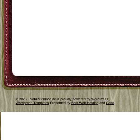
© 2026 - Notizbuchblog.de is proudly powered by
WordPress
Wordpress Templates
Presented by
Best Web Hosting
and
Case