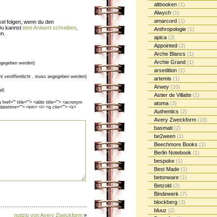
altbooken
(1)
Alwych
(1)
amarcord
(1)
el folgen, wenn du den
Du kannst
eine Antwort schreiben
,
Anthropologie
(1)
en.
apica
(2)
Appointed
(2)
Arche Blancs
(1)
Archie Grand
(1)
gegeben werden)
arsedition
(1)
cht veröffentlicht , muss angegeben werden)
artemis
(1)
Arwey
(10)
al)
Astier de Villatte
(1)
ef="" title=""> <abbr title=""> <acronym
atoma
(3)
 datetime=""> <em> <i> <q cite=""> <s>
Authentics
(2)
Avery Zweckform
(16)
basmati
(2)
be2ween
(1)
Beechmore Books
(1)
Berlin Notebook
(1)
bespoke
(1)
Best Made
(1)
betonware
(1)
Betzold
(2)
Bindewerk
(7)
blockberg
(3)
bluuz
(2)
notizio von Avery Zweckform
»