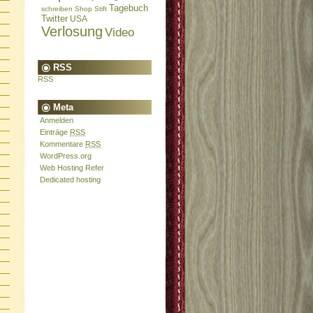
Tagebuch
schreiben
Shop
Stift
Twitter
USA
Verlosung
Video
RSS
RSS
Meta
Anmelden
Einträge
RSS
Kommentare
RSS
WordPress.org
Web Hosting Refer
Dedicated hosting