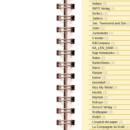
Indiary
(6)
INFO Verlag
(1)
Invite.L
(1)
Jadeco
(1)
Jas. Townsend and Son
(1
Jottrr
(1)
Jurtenleder
(1)
k lender
(5)
K&Company
(2)
KA_LEN_DIAR
(1)
Kaje Notebooks
(1)
Kalos
(1)
KarlenSwiss
(1)
Karst
(1)
Kaspar
(1)
keiver
(3)
kimmidoll
(1)
Kiss My World
(2)
kissbiz
(2)
Klarheit
(2)
Kokuyo
(1)
Korsch Verlag
(4)
Kraftpapier
(8)
KV&H
(4)
L'espiral del paper
(2)
La Compagnie du Kraft
(1)