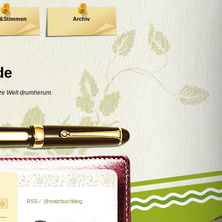
e&Stimmen
Archiv
de
nze Welt drumherum.
RSS
/
@notizbuchblog