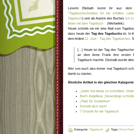
Leserin Elisbath kennt ihr aus dem 
“Tagebuchschreiben für ein erfülltes Lebe
Tagebuch
) und als Autorin des Buches
Ich sc
leben mit dem Tagebuch
(Werbelink).
Heute schrieb sie mir eine Mail zum Tagebuc
dass heute der
Tag des Tagebuchs
ist. In 
dem Artikel
12. Juni – Tag des Tagebuches
. 
[…] Heute ist der Tag des Tagebuches
an dem Anne Frank ihre ersten Ei
Tagebuch machte. Deshalb wurde diese
Wer von euch also immer mal Tagebuch schrei
damit zu starten.
Ähnliche Artikel in der gleichen Kategorie
„Jeder hat etwas zu schreiben. Jeder i
Buch: Angelikas „Neuerdings schreibe
„Platz für Gedanken“
Schreib dich reich!
7 Gründe für ein Tagebuch
Kategorie:
Tagebuch
Tags:
Anna Fran