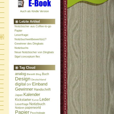
Auch als Kindle Version
Letzte Artikel
Notizbücher aus Coffee-to-go
Papier
Leserfrage:
Notizbuchwettbewerb(e)?
Gewinner des Dingbats
Notizbuchs
Neue Notizbücher von Dingbats
Sigel conceptum flex
Tag Cloud
analog
Buch
Bleistift
Blog
Design
Deutschland
Einband
digital
DIY
Gewinner
Handschrift
Kalender
Japan
Leder
Kickstarter
Kunst
Notizbuch
Leserfrage
paperworld
Notizen
Papier
Psychologie