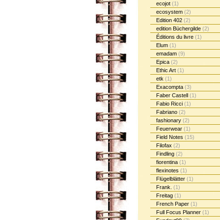
ecojot
(1)
ecosystem
(2)
Edition 402
(2)
edition Büchergilde
(2)
Éditions du livre
(1)
Elum
(1)
emadam
(9)
Epica
(2)
Ethic Art
(1)
etk
(1)
Exacompta
(3)
Faber Castell
(1)
Fabio Ricci
(1)
Fabriano
(2)
fashionary
(2)
Feuerwear
(1)
Field Notes
(15)
Filofax
(2)
Findling
(2)
fiorentina
(1)
flexinotes
(1)
Flügelblätter
(1)
Frank.
(1)
Freitag
(1)
French Paper
(1)
Full Focus Planner
(1)