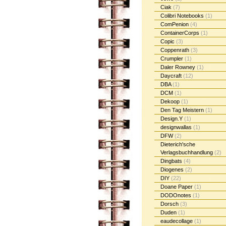
Ciak
(7)
Colibri Notebooks
(1)
ComPenion
(4)
ContainerCorps
(1)
Copic
(3)
Coppenrath
(3)
Crumpler
(1)
Daler Rowney
(1)
Daycraft
(12)
DBA
(1)
DCM
(1)
Dekoop
(1)
Den Tag Meistern
(1)
Design.Y
(1)
designwallas
(1)
DFW
(2)
Dieterich'sche
Verlagsbuchhandlung
(2)
Dingbats
(4)
Diogenes
(2)
DIY
(22)
Doane Paper
(1)
DODOnotes
(1)
Dorsch
(3)
Duden
(1)
eaudecollage
(1)