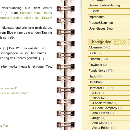
Datenschutzerklärung
Notizbuchblog aus dem Artikel
E-Book
n”
(s. auch
Podcast zum Thema
Impressum
hreibe täglich an mich selbst: Kreativ
Presse&Stimmen
hdienstag und erinnerte mich daran,
Über dieses Blog
ihrem Blog erinnert sie an den Tag mit
Sie schreibt:
Kategorien
Allgemein
(515)
. […] Der 12. Juni war der Tag,
ntragungen in ihr berühmtes
Buch
(32)
r Tag des Jahres gewählt. […]
Einband
(113)
Flowbook
(3)
ben wollte: heute ist ein guter Tag,
Fundstücke
(678)
Hack
(40)
:
HackBag
(5)
Hersteller
(1.202)
st originell“
 ich an mich selbst“
&ART
(4)
18hoch2
(3)
A book for that
(1)
A Good Company
(1)
About:Blank
(1)
adliga
(1)
Ahoi Marie
(1)
k
,
Tag
Alpha Edition
(1)