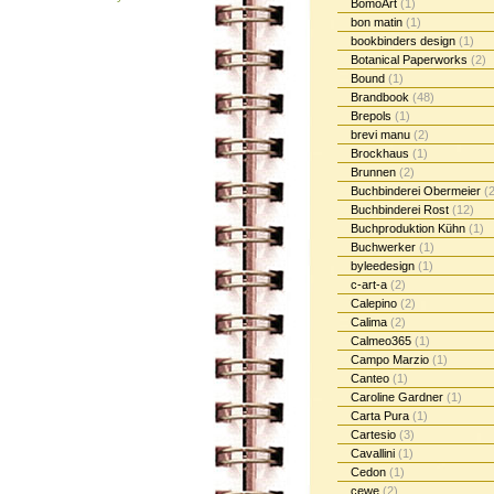
BomoArt
(1)
bon matin
(1)
bookbinders design
(1)
Botanical Paperworks
(2)
Bound
(1)
Brandbook
(48)
Brepols
(1)
brevi manu
(2)
Brockhaus
(1)
Brunnen
(2)
Buchbinderei Obermeier
(2
Buchbinderei Rost
(12)
Buchproduktion Kühn
(1)
Buchwerker
(1)
byleedesign
(1)
c-art-a
(2)
Calepino
(2)
Calima
(2)
Calmeo365
(1)
Campo Marzio
(1)
Canteo
(1)
Caroline Gardner
(1)
Carta Pura
(1)
Cartesio
(3)
Cavallini
(1)
Cedon
(1)
cewe
(2)