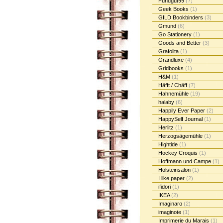
Fundgut99
(7)
Geek Books
(1)
GILD Bookbinders
(3)
Gmund
(6)
Go Stationery
(1)
Goods and Better
(3)
Grafolita
(1)
Grandluxe
(4)
Gridbooks
(1)
H&M
(1)
Häfft / Chäff
(7)
Hahnemühle
(19)
halaby
(6)
Happily Ever Paper
(2)
HappySelf Journal
(1)
Herlitz
(1)
Herzogsägemühle
(1)
Hightide
(1)
Hockey Croquis
(1)
Hoffmann und Campe
(1)
Holsteinsalon
(1)
I like paper
(2)
ifidori
(1)
IKEA
(2)
Imaginaro
(2)
imaginote
(1)
Imprimerie du Marais
(1)