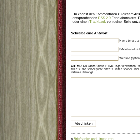
Du kannst den Kommentaren zu diesem Artik
entsprechenden
RSS 2.0
Feed abonnierst. 
oder einen
Trackback
von deiner Seite setz
Schreibe eine Antwort
Name (muss an
E-Mail (wird ni
Website (option
XHTML:
Du kannst diese HTML Tags verwenden: <a hr
title=""> <b> <blockquote cite=""> <cite> <code> <del
<strike> <strong>
«
Briefpapier und Lineaturen