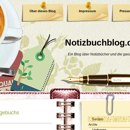
Über dieses Blog
Impressum
Press
E-Book
Datenschutzerklärung
Notizbuchblog.
Ein Blog über Notizbücher und die ga
agebuchs
Seiten
Archiv
Umfragen