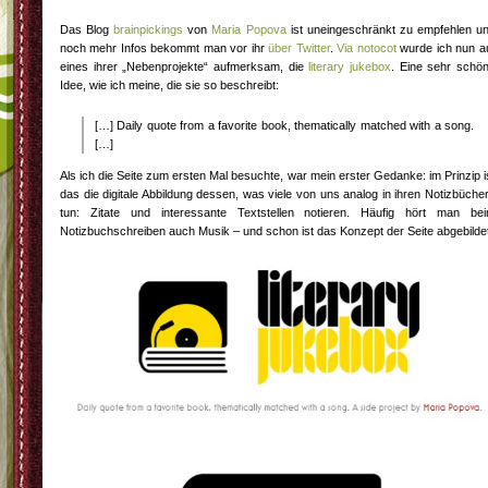
Das Blog
brainpickings
von
Maria Popova
ist uneingeschränkt zu empfehlen u
noch mehr Infos bekommt man vor ihr
über Twitter
.
Via notocot
wurde ich nun a
eines ihrer „Nebenprojekte“ aufmerksam, die
literary jukebox
. Eine sehr schö
Idee, wie ich meine, die sie so beschreibt:
[…] Daily quote from a favorite book, thematically matched with a song.
[…]
Als ich die Seite zum ersten Mal besuchte, war mein erster Gedanke: im Prinzip i
das die digitale Abbildung dessen, was viele von uns analog in ihren Notizbüche
tun: Zitate und interessante Textstellen notieren. Häufig hört man be
Notizbuchschreiben auch Musik – und schon ist das Konzept der Seite abgebildet