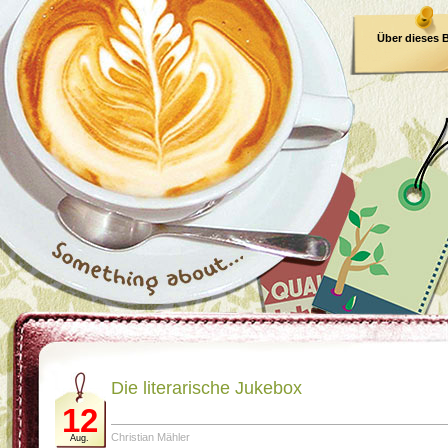
Über dieses 
E-Book
Die literarische Jukebox
12
Christian Mähler
Aug.