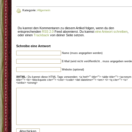
Kategorie:
Allgemein
Du kannst den Kommentaren zu diesem Artikel folgen, wenn du den
entsprechenden
RSS 2.0
Feed abonnierst. Du kannst
eine Antwort schreiben
,
oder einen
Trackback
von deiner Seite setzen.
Schreibe eine Antwort
Name (muss angegeben werden)
E-Mail (wird nicht veröffentlicht , muss angegeben werde
Website (optional)
XHTML:
Du kannst diese HTML Tags verwenden: <a href="" title=""> <abbr title=""> <acronym
title=""> <b> <blockquote cite=""> <cite> <code> <del datetime=""> <em> <i> <q cite=""> <s>
<strike> <strong>