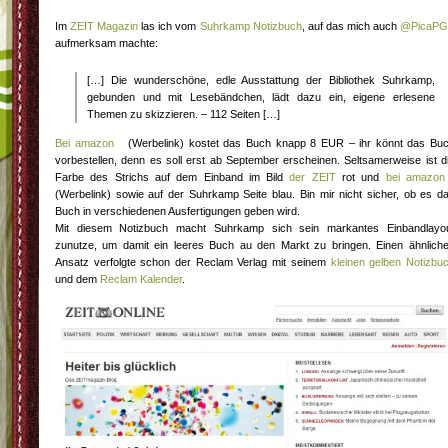
Im
ZEIT Magazin
las ich vom
Suhrkamp Notizbuch
, auf das mich auch
@PicaP
aufmerksam machte:
[…] Die wunderschöne, edle Ausstattung der Bibliothek Suhrkamp,
gebunden und mit Lesebändchen, lädt dazu ein, eigene erlesene
Themen zu skizzieren. – 112 Seiten […]
Bei amazon
(Werbelink) kostet das Buch knapp 8 EUR – ihr könnt das Bu
vorbestellen, denn es soll erst ab September erscheinen. Seltsamerweise ist d
Farbe des Strichs auf dem Einband im Bild
der ZEIT
rot und
bei amazon
(Werbelink) sowie auf der Suhrkamp Seite blau. Bin mir nicht sicher, ob es d
Buch in verschiedenen Ausfertigungen geben wird.
Mit diesem Notizbuch macht Suhrkamp sich sein markantes Einbandlayo
zunutze, um damit ein leeres Buch au den Markt zu bringen. Einen ähnlich
Ansatz verfolgte schon der Reclam Verlag mit seinem
kleinen gelben Notizbu
und dem
Reclam Kalender
.