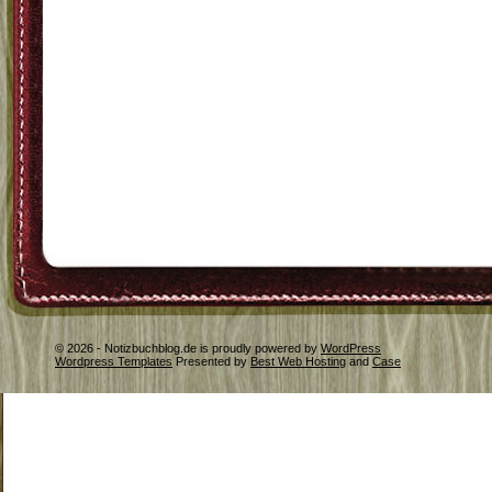
© 2026 - Notizbuchblog.de is proudly powered by
WordPress
Wordpress Templates
Presented by
Best Web Hosting
and
Case