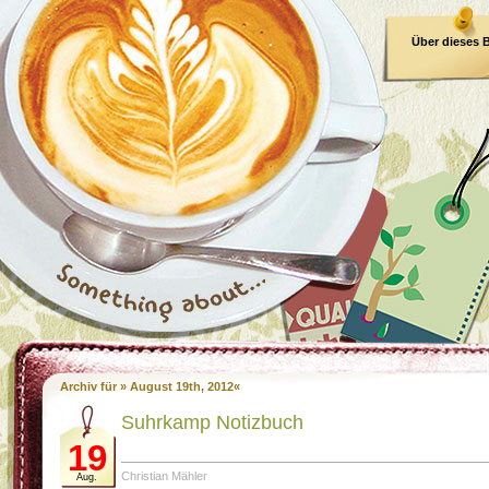
Über dieses 
E-Book
Archiv für » August 19th, 2012«
Suhrkamp Notizbuch
19
Christian Mähler
Aug.