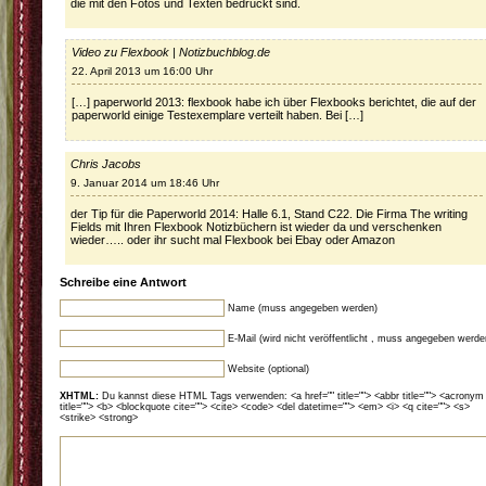
die mit den Fotos und Texten bedruckt sind.
Video zu Flexbook | Notizbuchblog.de
22. April 2013 um 16:00 Uhr
[…] paperworld 2013: flexbook habe ich über Flexbooks berichtet, die auf der
paperworld einige Testexemplare verteilt haben. Bei […]
Chris Jacobs
9. Januar 2014 um 18:46 Uhr
der Tip für die Paperworld 2014: Halle 6.1, Stand C22. Die Firma The writing
Fields mit Ihren Flexbook Notizbüchern ist wieder da und verschenken
wieder….. oder ihr sucht mal Flexbook bei Ebay oder Amazon
Schreibe eine Antwort
Name (muss angegeben werden)
E-Mail (wird nicht veröffentlicht , muss angegeben werde
Website (optional)
XHTML:
Du kannst diese HTML Tags verwenden: <a href="" title=""> <abbr title=""> <acronym
title=""> <b> <blockquote cite=""> <cite> <code> <del datetime=""> <em> <i> <q cite=""> <s>
<strike> <strong>