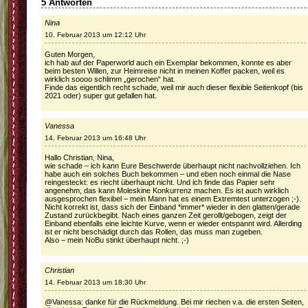
5 Antworten
Nina
10. Februar 2013 um 12:12 Uhr
Guten Morgen,
ich hab auf der Paperworld auch ein Exemplar bekommen, konnte es aber
beim besten Willen, zur Heimreise nicht in meinen Koffer packen, weil es
wirklich soooo schlimm „gerochen“ hat.
Finde das eigentlich recht schade, weil mir auch dieser flexible Seitenkopf (bis
2021 oder) super gut gefallen hat.
Vanessa
14. Februar 2013 um 16:48 Uhr
Hallo Christian, Nina,
wie schade – ich kann Eure Beschwerde überhaupt nicht nachvollziehen. Ich
habe auch ein solches Buch bekommen – und eben noch einmal die Nase
reingesteckt: es riecht überhaupt nicht. Und ich finde das Papier sehr
angenehm, das kann Moleskine Konkurrenz machen. Es ist auch wirklich
ausgesprochen flexibel – mein Mann hat es einem Extremtest unterzogen ;-).
Nicht korrekt ist, dass sich der Einband *immer* wieder in den glatten/gerade
Zustand zurückbegibt. Nach eines ganzen Zeit gerollt/gebogen, zeigt der
Einband ebenfalls eine leichte Kurve, wenn er wieder entspannt wird. Allerding
ist er nicht beschädigt durch das Rollen, das muss man zugeben.
Also – mein NoBu stinkt überhaupt nicht. ;-)
Christian
14. Februar 2013 um 18:30 Uhr
@Vanessa: danke für die Rückmeldung. Bei mir riechen v.a. die ersten Seiten,