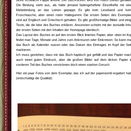
dicke schwarze Pappe anfühlt. Der Buchrücken wird von rotem Leinen gehalte
Die Bindung sieht aus, als hätte jemand fadengeheftete Einzelhefte mit ein
Klebebindung an das Leinen gepappt. Es gibt kein Leseband und kei
Froschtasche, aber einen roten Haltegummi. Die ersten Seiten des Exempla
sind auf Englisch und Griechisch gehalten. Es gibt großformatige Bilder und eini
Texte, die die Idee des Buches erklären. Ansonsten scheint mit der textuelle Inha
der ersten Seiten mit den Inhalten der Homepage identisch.
Das Layout des Buches ist auf den ersten Blick liniertes Papier, aber oben im Ko
findet man Tage, Monate und Jahre zum Ankreuzen oder Einkreisen. So kann m
das Buch als Kalender nutzen oder das Datum des Eintrages im Kopf der Sei
markieren.
Ich muss gestehen, dass mir das Buch haptisch gut gefällt und das Papier mac
auch einen guten Eindruck, aber die großen Bilder auf dem dicken Papier 
vorderen Teil des Buches verströmen doch einen starken Geruch.
Hier ein paar Fotos von dem Exemplar, das ich auf der paperworld ergattert ha
(entschuldigt die Qualität):