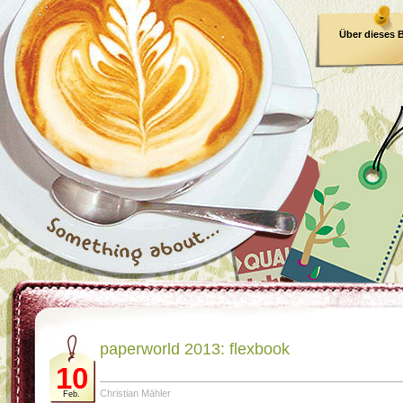
Über dieses 
E-Book
paperworld 2013: flexbook
10
Christian Mähler
Feb.