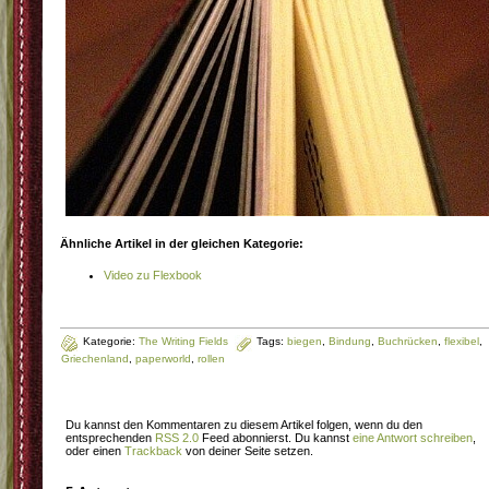
Ähnliche Artikel in der gleichen Kategorie:
Video zu Flexbook
Kategorie:
The Writing Fields
Tags:
biegen
,
Bindung
,
Buchrücken
,
flexibel
,
Griechenland
,
paperworld
,
rollen
Du kannst den Kommentaren zu diesem Artikel folgen, wenn du den
entsprechenden
RSS 2.0
Feed abonnierst. Du kannst
eine Antwort schreiben
,
oder einen
Trackback
von deiner Seite setzen.