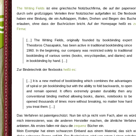
The Writing Fields
ist eine griechische Notizbuchfirma, die auf der paperwor
durch sehr großzügiges Verteilen ihrer Notizbücher aufgefallen ist. Die flexboo
haben eine Bindung, die ein Aufklappen, Rollen, Drehen und Biegen des Buch
erlauben, ohne dass der Buchrücken bricht. Auf der Homepage heißt es
z
Firma
:
[…] The Writing Fields, originally founded by bookbinding expert
Theodoros Chasapakis, has been active in traditional bookbinding since
1960. In the beginning, our company was restricted solely to traditional
bookbinding of various series (books, encyclopedias, and diaries) and
in bookbinding by hand. […]
Zur Bindetechnik der flexbooks
heißt es
:
[…] It is a new method of bookbinding which combines the advantages
of spiral or pin bookbinding but with the ability to fold backwards, to open
and remain opened. It offers extremely greater durability then any
conventional binding method allowing books, diaries, notebooks to be
opened thousands of times more without breaking, no matter how hard
you treat them. […]
Das Verfahren ist patentgeschützt. Nun bin ich ja nicht vom Fach, aber es wür
mich interessieren, was die anderen Hersteller machen, die ähnliche Verfahr
anbieten. Als erstes fallen mir dazu die
zequenz
Bücher ein.
Mein Exemplar hat einen schwarzen Einband aus einem Material, das sich w