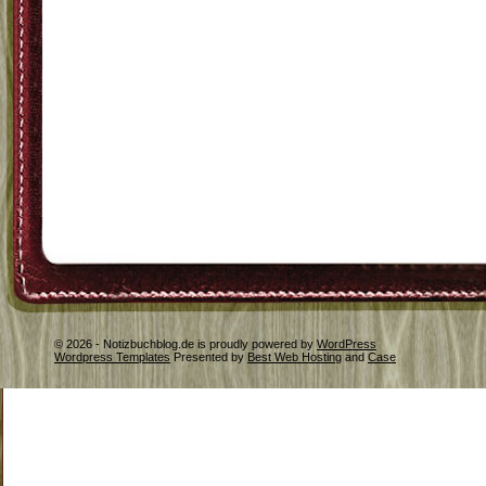
© 2026 - Notizbuchblog.de is proudly powered by
WordPress
Wordpress Templates
Presented by
Best Web Hosting
and
Case