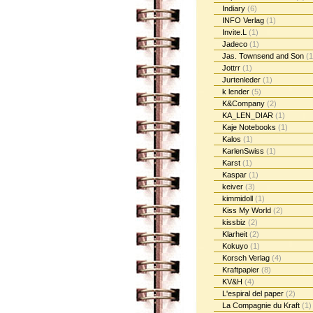
Indiary
(6)
INFO Verlag
(1)
Invite.L
(1)
Jadeco
(1)
Jas. Townsend and Son
(1
Jottrr
(1)
Jurtenleder
(1)
k lender
(5)
K&Company
(2)
KA_LEN_DIAR
(1)
Kaje Notebooks
(1)
Kalos
(1)
KarlenSwiss
(1)
Karst
(1)
Kaspar
(1)
keiver
(3)
kimmidoll
(1)
Kiss My World
(2)
kissbiz
(2)
Klarheit
(2)
Kokuyo
(1)
Korsch Verlag
(4)
Kraftpapier
(8)
KV&H
(4)
L'espiral del paper
(2)
La Compagnie du Kraft
(1)