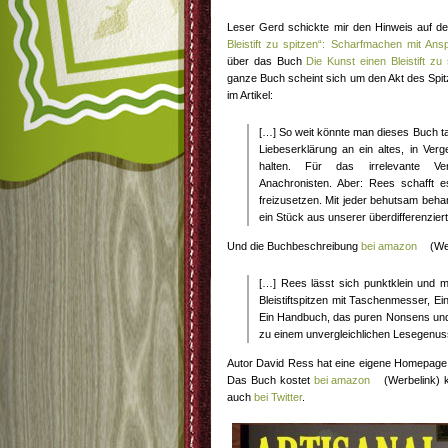
Leser Gerd schickte mir den Hinweis auf de
Bleistift zu spitzen“: Scharfmachen mit Ans
über das Buch
Die Kunst einen Bleistift zu 
ganze Buch scheint sich um den Akt des Spit
im Artikel:
[…] So weit könnte man dieses Buch ta
Liebeserklärung an ein altes, in Ve
halten. Für das irrelevante Ve
Anachronisten. Aber: Rees schafft e
freizusetzen. Mit jeder behutsam behand
ein Stück aus unserer überdifferenzier
Und die Buchbeschreibung
bei amazon
(Wer
[…] Rees lässt sich punktklein und mi
Bleistiftspitzen mit Taschenmesser, Ei
Ein Handbuch, das puren Nonsens und
zu einem unvergleichlichen Lesegenus
Autor David Ress hat eine eigene Homepag
Das Buch kostet
bei amazon
(Werbelink) 
auch
bei Twitter
.