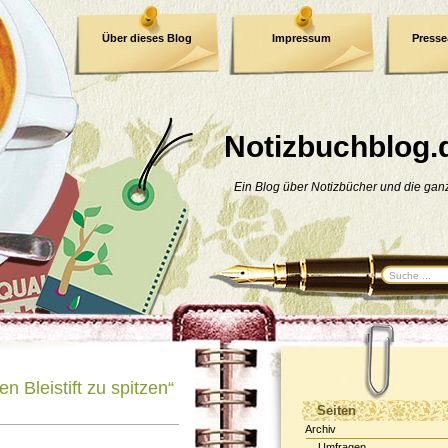
Über dieses Blog
Impressum
Press
E-Book
Datenschutzerklärung
Notizbuchblog.
Ein Blog über Notizbücher und die ga
n Bleistift zu spitzen“
Seiten
Archiv
Umfragen