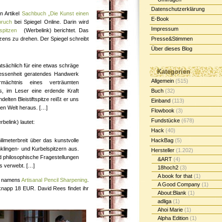
Datenschutzerklärung
n Artikel
Sachbuch „Die Kunst einen
E-Book
pruch
bei Spiegel Online. Darin wird
Impressum
spitzen
(Werbelink) berichtet. Das
zens zu drehen. Der Spiegel schreibt
Presse&Stimmen
Über dieses Blog
tsächlich für eine etwas schräge
Kategorien
rgessenheit geratendes Handwerk
Allgemein
(515)
rmächtnis eines verträumten
s, im Leser eine erdende Kraft
Buch
(32)
elten Bleistiftspitze reißt er uns
Einband
(113)
ten Welt heraus. […]
Flowbook
(3)
Fundstücke
(678)
belink) lautet:
Hack
(40)
limeterbreit über das kunstvolle
HackBag
(5)
nklingen- und Kurbelspitzern aus.
Hersteller
(1.202)
 philosophische Fragestellungen
&ART
(4)
s verwebt. […]
18hoch2
(3)
A book for that
(1)
e namens
Artisanal Pencil Sharpening
.
A Good Company
(1)
knapp 18 EUR. David Rees findet ihr
About:Blank
(1)
adliga
(1)
Ahoi Marie
(1)
Alpha Edition
(1)