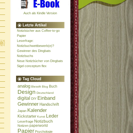
Auch als Kindle Version
Letzte Artikel
Notizbücher aus Coffee-to-go
Papier
Leserfrage:
Notizbuchwettbewerb(e)?
Gewinner des Dingbats
Notizbuchs
Neue Notizbücher von Dingbats
Sigel conceptum flex
Tag Cloud
analog
Buch
Bleistift
Blog
Design
Deutschland
Einband
digital
DIY
Gewinner
Handschrift
Kalender
Japan
Leder
Kickstarter
Kunst
Notizbuch
Leserfrage
paperworld
Notizen
Papier
Psychologie