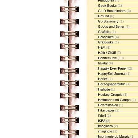
Fundgut99
(7)
Geek Books
(1)
GILD Bookbinders
(3)
Gmund
(6)
Go Stationery
(1)
Goods and Better
(3)
Grafolita
(1)
Grandluxe
(4)
Gridbooks
(1)
H&M
(1)
Häfft / Chäff
(7)
Hahnemühle
(19)
halaby
(6)
Happily Ever Paper
(2)
HappySelf Journal
(1)
Herlitz
(1)
Herzogsägemühle
(1)
Hightide
(1)
Hockey Croquis
(1)
Hoffmann und Campe
(1)
Holsteinsalon
(1)
I like paper
(2)
ifidori
(1)
IKEA
(2)
Imaginaro
(2)
imaginote
(1)
Imprimerie du Marais
(1)