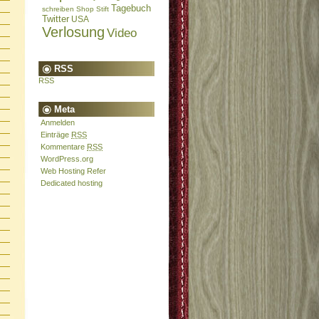
Tagebuch
schreiben
Shop
Stift
Twitter
USA
Verlosung
Video
RSS
RSS
Meta
Anmelden
Einträge
RSS
Kommentare
RSS
WordPress.org
Web Hosting Refer
Dedicated hosting