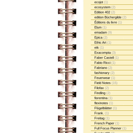
ecojot
(1)
ecosystem
(2)
Edition 402
(2)
edition Büchergilde
(2)
Éditions du livre
(1)
Elum
(1)
emadam
(9)
Epica
(2)
Ethic Art
(1)
etk
(1)
Exacompta
(3)
Faber Castell
(1)
Fabio Ricci
(1)
Fabriano
(2)
fashionary
(2)
Feuerwear
(1)
Field Notes
(15)
Filofax
(2)
Findling
(2)
fiorentina
(1)
flexinotes
(1)
Flügelblätter
(1)
Frank.
(1)
Freitag
(1)
French Paper
(1)
Full Focus Planner
(1)