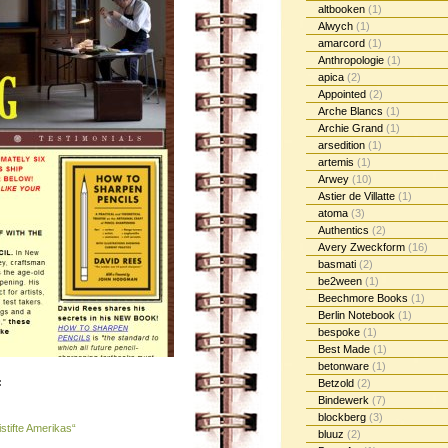
altbooken
(1)
Alwych
(1)
amarcord
(1)
Anthropologie
(1)
apica
(2)
Appointed
(2)
Arche Blancs
(1)
Archie Grand
(1)
arsedition
(1)
artemis
(1)
Arwey
(10)
Astier de Villatte
(1)
atoma
(3)
Authentics
(2)
Avery Zweckform
(16)
basmati
(2)
be2ween
(1)
Beechmore Books
(1)
Berlin Notebook
(1)
bespoke
(1)
Best Made
(1)
betonware
(1)
:
Betzold
(2)
Bindewerk
(7)
blockberg
(3)
stifte Amerikas“
bluuz
(2)