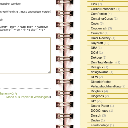
gegeben werden)
Ciak
(7)
Colibri Notebooks
(1)
cht veröffentlicht , muss angegeben werden)
ComPenion
(4)
ContainerCorps
(1)
al)
Copic
(3)
ef="" title=""> <abbr title=""> <acronym
Coppenrath
(3)
 datetime=""> <em> <i> <q cite=""> <s>
Crumpler
(1)
Daler Rowney
(1)
Daycraft
(12)
DBA
(1)
DCM
(1)
Dekoop
(1)
Den Tag Meistern
(1)
Design.Y
(1)
designwallas
(1)
DFW
(2)
Dieterich'sche
Verlagsbuchhandlung
(2)
Dingbats
(4)
chenentwürfe
Diogenes
(2)
Mode aus Papier in Waiblingen
»
DIY
(22)
Doane Paper
(1)
DODOnotes
(1)
Dorsch
(3)
Duden
(1)
eaudecollage
(1)