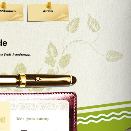
e&Stimmen
Archiv
de
nze Welt drumherum.
RSS
/
@notizbuchblog