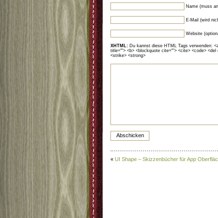
Name (muss an
E-Mail (wird ni
Website (option
XHTML:
Du kannst diese HTML Tags verwenden: <a hr
title=""> <b> <blockquote cite=""> <cite> <code> <del
<strike> <strong>
«
UI Shape – Skizzenbücher für App Oberflä