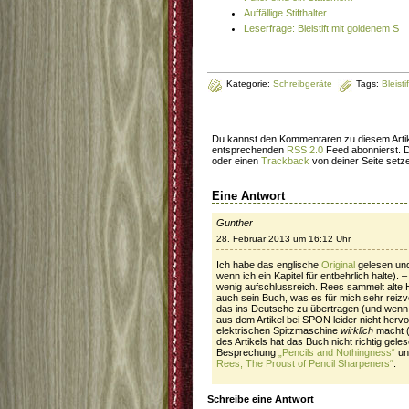
Auffällige Stifthalter
Leserfrage: Bleistift mit goldenem S
Kategorie:
Schreibgeräte
Tags:
Bleistif
Du kannst den Kommentaren zu diesem Artik
entsprechenden
RSS 2.0
Feed abonnierst. 
oder einen
Trackback
von deiner Seite setz
Eine Antwort
Gunther
28. Februar 2013 um 16:12 Uhr
Ich habe das englische
Original
gelesen und
wenn ich ein Kapitel für entbehrlich halte). 
wenig aufschlussreich. Rees sammelt alte H
auch sein Buch, was es für mich sehr reizv
das ins Deutsche zu übertragen (und wenn ja
aus dem Artikel bei SPON leider nicht herv
elektrischen Spitzmaschine
wirklich
macht (
des Artikels hat das Buch nicht richtig geles
Besprechung
„Pencils and Nothingness“
un
Rees, The Proust of Pencil Sharpeners“
.
Schreibe eine Antwort