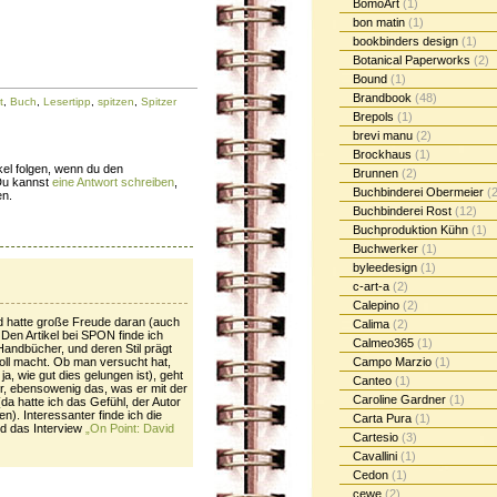
BomoArt
(1)
bon matin
(1)
bookbinders design
(1)
Botanical Paperworks
(2)
Bound
(1)
Brandbook
(48)
t
,
Buch
,
Lesertipp
,
spitzen
,
Spitzer
Brepols
(1)
brevi manu
(2)
Brockhaus
(1)
el folgen, wenn du den
Brunnen
(2)
Du kannst
eine Antwort schreiben
,
Buchbinderei Obermeier
(2
en.
Buchbinderei Rost
(12)
Buchproduktion Kühn
(1)
Buchwerker
(1)
byleedesign
(1)
c-art-a
(2)
Calepino
(2)
 hatte große Freude daran (auch
Calima
(2)
– Den Artikel bei SPON finde ich
Calmeo365
(1)
andbücher, und deren Stil prägt
oll macht. Ob man versucht hat,
Campo Marzio
(1)
, wie gut dies gelungen ist), geht
Canteo
(1)
or, ebensowenig das, was er mit der
Caroline Gardner
(1)
da hatte ich das Gefühl, der Autor
en). Interessanter finde ich die
Carta Pura
(1)
d das Interview
„On Point: David
Cartesio
(3)
Cavallini
(1)
Cedon
(1)
cewe
(2)