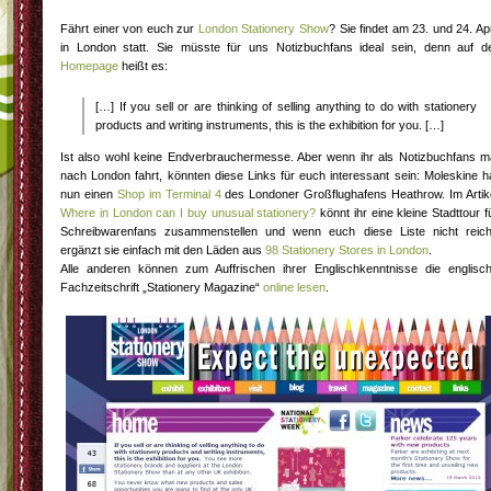
Fährt einer von euch zur
London Stationery Show
? Sie findet am 23. und 24. Apr
in London statt. Sie müsste für uns Notizbuchfans ideal sein, denn auf d
Homepage
heißt es:
[…] If you sell or are thinking of selling anything to do with stationery
products and writing instruments, this is the exhibition for you. […]
Ist also wohl keine Endverbrauchermesse. Aber wenn ihr als Notizbuchfans m
nach London fahrt, könnten diese Links für euch interessant sein: Moleskine h
nun einen
Shop im Terminal 4
des Londoner Großflughafens Heathrow. Im Artik
Where in London can I buy unusual stationery?
könnt ihr eine kleine Stadttour f
Schreibwarenfans zusammenstellen und wenn euch diese Liste nicht reich
ergänzt sie einfach mit den Läden aus
98 Stationery Stores in London
.
Alle anderen können zum Auffrischen ihrer Englischkenntnisse die englisc
Fachzeitschrift „Stationery Magazine“
online lesen
.