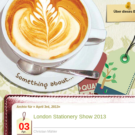
Über dieses 
E-Book
Archiv für » April 3rd, 2013«
London Stationery Show 2013
03
Christian Mähler
Apr.