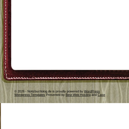
© 2026 - Notizbuchblog.de is proudly powered by
WordPress
Wordpress Templates
Presented by
Best Web Hosting
and
Case