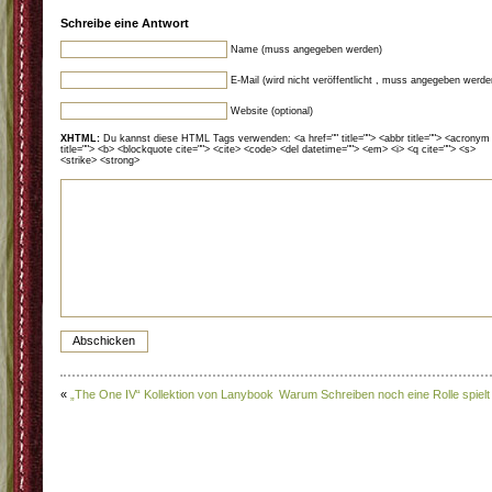
Schreibe eine Antwort
Name (muss angegeben werden)
E-Mail (wird nicht veröffentlicht , muss angegeben werde
Website (optional)
XHTML:
Du kannst diese HTML Tags verwenden: <a href="" title=""> <abbr title=""> <acronym
title=""> <b> <blockquote cite=""> <cite> <code> <del datetime=""> <em> <i> <q cite=""> <s>
<strike> <strong>
«
„The One IV“ Kollektion von Lanybook
Warum Schreiben noch eine Rolle spielt