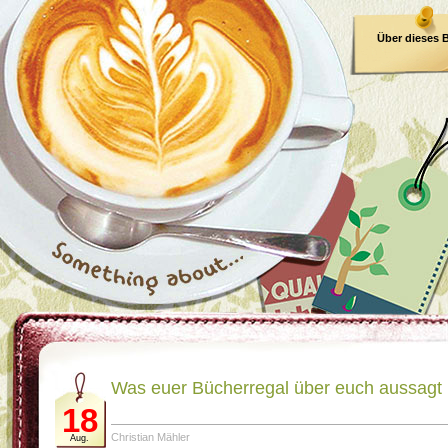
Über dieses 
E-Book
Was euer Bücherregal über euch aussagt
18
Christian Mähler
Aug.