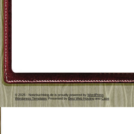
© 2026 - Notizbuchblog.de is proudly powered by
WordPress
Wordpress Templates
Presented by
Best Web Hosting
and
Case