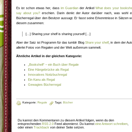
Es ist schon etwas her, dass
im Guardian
der Artikel
What does your bookshe
say about you?
erschien. Darin denkt der Autor darüber nach, was wohl e
Bücherregal über den Besitzer aussagt. Er fasst seine Erkenntnisse in Sätzen w
diesem zusammen:
[…] Sharing your shelf is sharing yourself […]
Aber der Satz ist Programm für das tumblr Blog
Share your shelf
, in dem der Aut
allerlei Fotos von Regalen und der Welt außenrum sammelt.
Ähnliche Artikel in der gleichen Kategorie:
„Bookshelf“ – ein Buch über Regale
Eine Hängebrücke als Regal
Innovatives Notizbuchregal
Ein Kanu als Regal
Gewagtes Bücherregal
Kategorie:
Regale
Tags:
Bücher
Du kannst den Kommentaren zu diesem Artikel folgen, wenn du den
entsprechenden
RSS 2.0
Feed abonnierst. Du kannst
eine Antwort schreiben
,
oder einen
Trackback
von deiner Seite setzen.