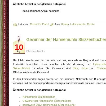
Ähnliche Artikel in der gleichen Kategorie:
Keine ähnlichen Artikel gefunden
Kategorie:
Mexico En Papel
Tags:
Design
,
Lateinamerika
,
Mexiko
Gewinner der Hahnemühle Skizzenbüche
10
Christian Mähler
Aug.
Die letzte Woche war bei mir sehr viel los, weshalb im Blog und auf Twitt
Funkstille herrschte. Heute möchte ich die Verlosung der
Hahnemüh
Skizzenbücher
beenden. Die Gewinner sind
Flick
,
Sven
und
Christin
Glückwunsch an die Gewinner!
In den kommenden Tagen werde ich ein schönes Notizbuch der Büchergil
verlosen und die neuen paperblanks Designs warten ebenfalls auf eine Rezensio
Ähnliche Artikel in der gleichen Kategorie:
Hahnemühle Skizzenbücher
Gewinner der Hahnemühle Skizzenbücher
paperworld 2012: Hahnemühle Skizzenbücher