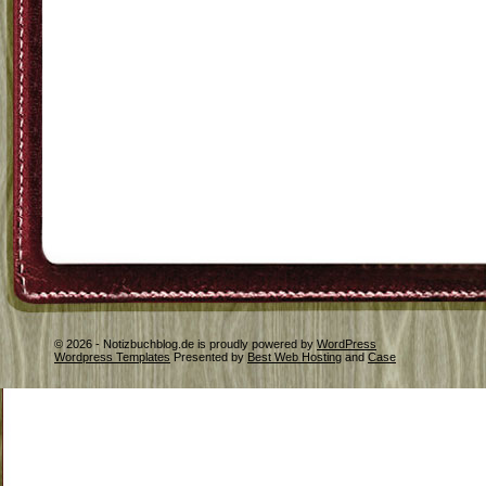
© 2026 - Notizbuchblog.de is proudly powered by
WordPress
Wordpress Templates
Presented by
Best Web Hosting
and
Case