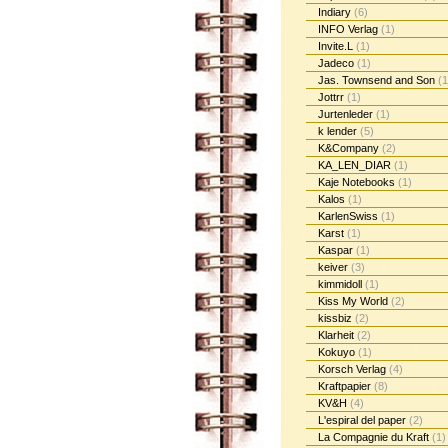
Indiary
(6)
INFO Verlag
(1)
Invite.L
(1)
Jadeco
(1)
Jas. Townsend and Son
(1
Jottrr
(1)
Jurtenleder
(1)
k lender
(5)
K&Company
(2)
KA_LEN_DIAR
(1)
Kaje Notebooks
(1)
Kalos
(1)
KarlenSwiss
(1)
Karst
(1)
Kaspar
(1)
keiver
(3)
kimmidoll
(1)
Kiss My World
(2)
kissbiz
(2)
Klarheit
(2)
Kokuyo
(1)
Korsch Verlag
(4)
Kraftpapier
(8)
KV&H
(4)
L'espiral del paper
(2)
La Compagnie du Kraft
(1)