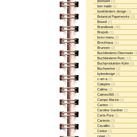
BomoArt
(1)
bon matin
(1)
bookbinders design
(1)
Botanical Paperworks
(2)
Bound
(1)
Brandbook
(48)
Brepols
(1)
brevi manu
(2)
Brockhaus
(1)
Brunnen
(2)
Buchbinderei Obermeier
(2
Buchbinderei Rost
(12)
Buchproduktion Kühn
(1)
Buchwerker
(1)
byleedesign
(1)
c-art-a
(2)
Calepino
(2)
Calima
(2)
Calmeo365
(1)
Campo Marzio
(1)
Canteo
(1)
Caroline Gardner
(1)
Carta Pura
(1)
Cartesio
(3)
Cavallini
(1)
Cedon
(1)
cewe
(2)