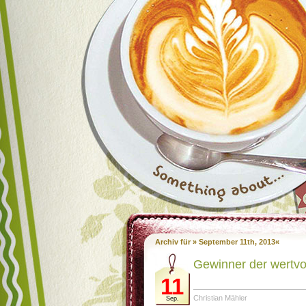
Archiv für » September 11th, 2013«
Gewinner der wertvo
11
Christian Mähler
Sep.