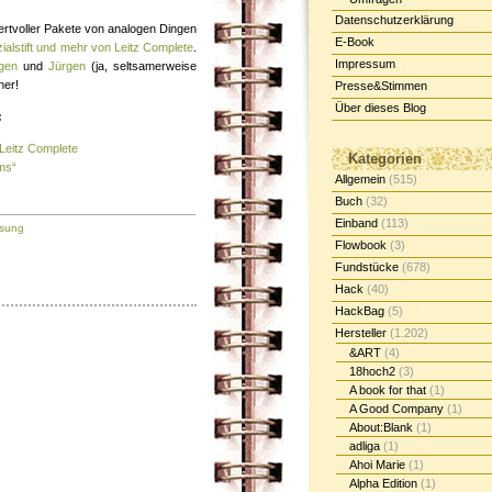
Datenschutzerklärung
ertvoller Pakete von analogen Dingen
E-Book
ialstift und mehr von Leitz Complete
.
Impressum
gen
und
Jürgen
(ja, seltsamerweise
ner!
Presse&Stimmen
Über dieses Blog
:
 Leitz Complete
Kategorien
ms“
Allgemein
(515)
Buch
(32)
Einband
(113)
osung
Flowbook
(3)
Fundstücke
(678)
Hack
(40)
HackBag
(5)
Hersteller
(1.202)
&ART
(4)
18hoch2
(3)
A book for that
(1)
A Good Company
(1)
About:Blank
(1)
adliga
(1)
Ahoi Marie
(1)
Alpha Edition
(1)