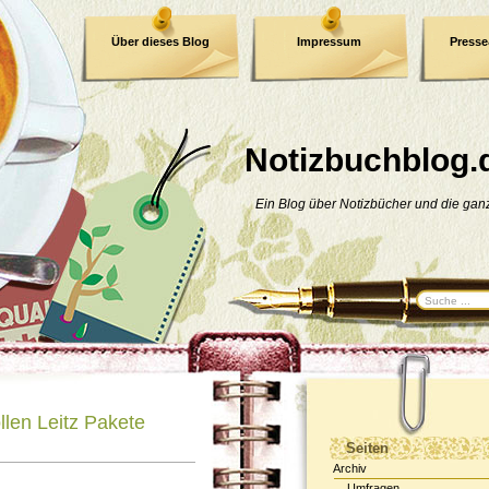
Über dieses Blog
Impressum
Press
E-Book
Datenschutzerklärung
Notizbuchblog.
Ein Blog über Notizbücher und die ga
llen Leitz Pakete
Seiten
Archiv
Umfragen