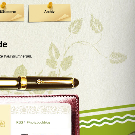
e&Stimmen
Archiv
de
nze Welt drumherum.
RSS
/
@notizbuchblog