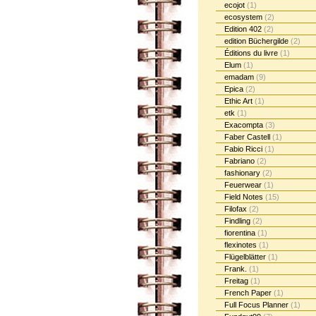
ecojot
(1)
ecosystem
(2)
Edition 402
(2)
edition Büchergilde
(2)
Éditions du livre
(1)
Elum
(1)
emadam
(9)
Epica
(2)
Ethic Art
(1)
etk
(1)
Exacompta
(3)
Faber Castell
(1)
Fabio Ricci
(1)
Fabriano
(2)
fashionary
(2)
Feuerwear
(1)
Field Notes
(15)
Filofax
(2)
Findling
(2)
fiorentina
(1)
flexinotes
(1)
Flügelblätter
(1)
Frank.
(1)
Freitag
(1)
French Paper
(1)
Full Focus Planner
(1)