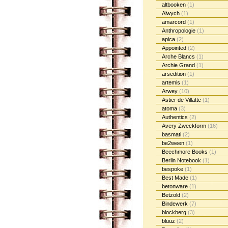
altbooken
(1)
Alwych
(1)
amarcord
(1)
Anthropologie
(1)
apica
(2)
Appointed
(2)
Arche Blancs
(1)
Archie Grand
(1)
arsedition
(1)
artemis
(1)
Arwey
(10)
Astier de Villatte
(1)
atoma
(3)
Authentics
(2)
Avery Zweckform
(16)
basmati
(2)
be2ween
(1)
Beechmore Books
(1)
Berlin Notebook
(1)
bespoke
(1)
Best Made
(1)
betonware
(1)
Betzold
(2)
Bindewerk
(7)
blockberg
(3)
bluuz
(2)