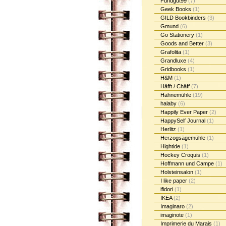
Fundgut99
(7)
Geek Books
(1)
GILD Bookbinders
(3)
Gmund
(6)
Go Stationery
(1)
Goods and Better
(3)
Grafolita
(1)
Grandluxe
(4)
Gridbooks
(1)
H&M
(1)
Häfft / Chäff
(7)
Hahnemühle
(19)
halaby
(6)
Happily Ever Paper
(2)
HappySelf Journal
(1)
Herlitz
(1)
Herzogsägemühle
(1)
Hightide
(1)
Hockey Croquis
(1)
Hoffmann und Campe
(1)
Holsteinsalon
(1)
I like paper
(2)
ifidori
(1)
IKEA
(2)
Imaginaro
(2)
imaginote
(1)
Imprimerie du Marais
(1)