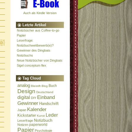
Auch als Kindle Version
Letzte Artikel
Notizbücher aus Coffee-to-go
Papier
Leserfrage:
Notizbuchwettbewerb(e)?
Gewinner des Dingbats
Notizbuchs
Neue Notizbücher von Dingbats
Sigel conceptum flex
Tag Cloud
analog
Buch
Bleistift
Blog
Design
Deutschland
Einband
digital
DIY
Gewinner
Handschrift
Kalender
Japan
Leder
Kickstarter
Kunst
Notizbuch
Leserfrage
paperworld
Notizen
Papier
Psychologie