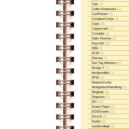
Ciak
(7)
Colibri Notebooks
(1)
ComPenion
(4)
ContainerCorps
(1)
Copic
(3)
Coppenrath
(3)
Crumpler
(1)
Daler Rowney
(1)
Daycraft
(12)
DBA
(1)
DCM
(1)
Dekoop
(1)
Den Tag Meistern
(1)
Design.Y
(1)
designwallas
(1)
DFW
(2)
Dieterich'sche
Verlagsbuchhandlung
(2)
Dingbats
(4)
Diogenes
(2)
DIY
(22)
Doane Paper
(1)
DODOnotes
(1)
Dorsch
(3)
Duden
(1)
eaudecollage
(1)