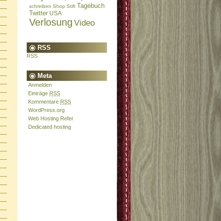
Tagebuch
schreiben
Shop
Stift
Twitter
USA
Verlosung
Video
RSS
RSS
Meta
Anmelden
Einträge
RSS
Kommentare
RSS
WordPress.org
Web Hosting Refer
Dedicated hosting