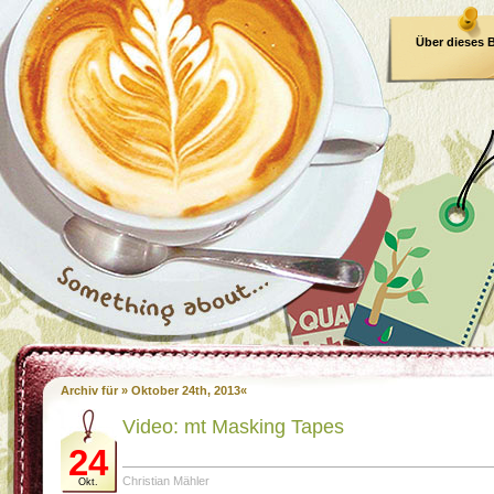
Über dieses 
E-Book
Archiv für » Oktober 24th, 2013«
Video: mt Masking Tapes
24
Christian Mähler
Okt.