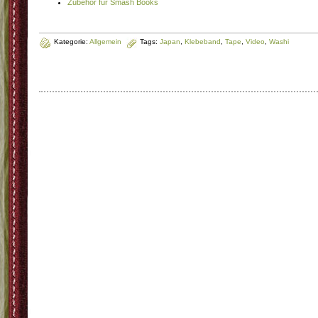
Zubehör für Smash Books
Kategorie:
Allgemein
Tags:
Japan
,
Klebeband
,
Tape
,
Video
,
Washi