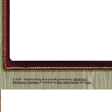
© 2026 - Notizbuchblog.de is proudly powered by
WordPress
Wordpress Templates
Presented by
Best Web Hosting
and
Case