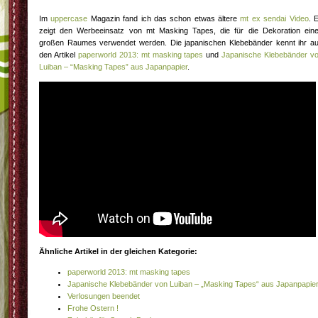
Im
uppercase
Magazin fand ich das schon etwas ältere
mt ex sendai Video
. 
zeigt den Werbeeinsatz von mt Masking Tapes, die für die Dekoration ein
großen Raumes verwendet werden. Die japanischen Klebebänder kennt ihr a
den Artikel
paperworld 2013: mt masking tapes
und
Japanische Klebebänder v
Luiban – “Masking Tapes” aus Japanpapier
.
Ähnliche Artikel in der gleichen Kategorie:
paperworld 2013: mt masking tapes
Japanische Klebebänder von Luiban – „Masking Tapes“ aus Japanpapie
Verlosungen beendet
Frohe Ostern !