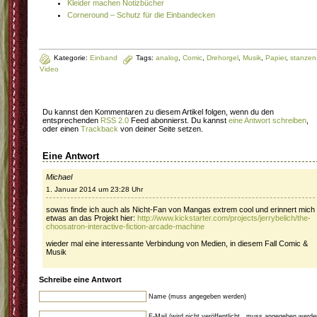
Kleider machen Notizbücher
Corneround – Schutz für die Einbandecken
Kategorie:
Einband
Tags:
analog
,
Comic
,
Drehorgel
,
Musik
,
Papier
,
stanzen
Video
Du kannst den Kommentaren zu diesem Artikel folgen, wenn du den
entsprechenden
RSS 2.0
Feed abonnierst. Du kannst
eine Antwort schreiben
,
oder einen
Trackback
von deiner Seite setzen.
Eine Antwort
Michael
1. Januar 2014 um 23:28 Uhr
sowas finde ich auch als Nicht-Fan von Mangas extrem cool und erinnert mich
etwas an das Projekt hier:
http://www.kickstarter.com/projects/jerrybelich/the-
choosatron-interactive-fiction-arcade-machine
wieder mal eine interessante Verbindung von Medien, in diesem Fall Comic &
Musik
Schreibe eine Antwort
Name (muss angegeben werden)
E-Mail (wird nicht veröffentlicht , muss angegeben werde