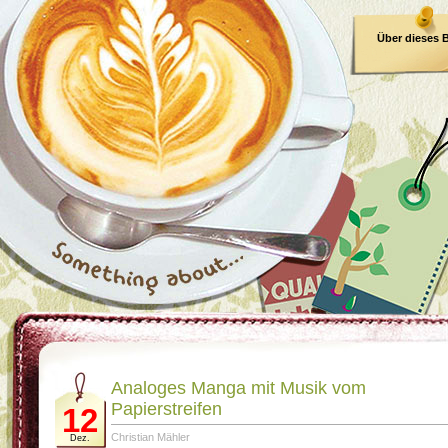
Über dieses 
E-Book
Analoges Manga mit Musik vom
Papierstreifen
12
Christian Mähler
Dez.