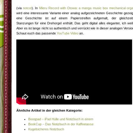
(via
notcot
). In
Mieru Record with Otowa: a manga music box mechanical org
wird eine interessante Variante einer analog aufgezeichneten Geschichte gezeig
eine Geschichte ist auf einem Papierstreifen aufgemalt, der gleichzeit
Stanzungen für eine Drehorgel enthält. Das geht digital alles eleganter, ich wei
Aber es ist lange nicht so authentisch und verrückt wie in dieser analogen Versio
Schaut euch das passende
YouTube Video
an.
Ähnliche Artikel in der gleichen Kategorie:
Booqpad – iPad Hülle und Notizbuch in einem
BookCup – Das Notizbuch in der Kaffeetasse
Kugelsicheres Notizbuch