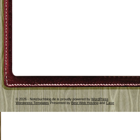
© 2026 - Notizbuchblog.de is proudly powered by
WordPress
Wordpress Templates
Presented by
Best Web Hosting
and
Case