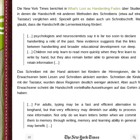
Die New York Times berichtet in
What’s Lost as Handwriting Fades
über Studie
in denen die Handschrift mit anderen Methoden des Schreibens (etwa auf ein
Tastatur) verglichen wird. Speziell geht es dabei auch um Schreibschrift. M
glaubt, dass die Handschrift die Lernentwicklung fördert:
[…] psychologists and neuroscientists say it is far too soon to declare
handwriting a relic of the past. New evidence suggests that the links
between handwriting and broader educational development run deep.
[…] Children not only learn to read more quickly when they first learn to
write by hand, but they also remain better able to generate ideas and
retain information […]
Das Schreiben mit der Hand aktiviert bei Kindern die Hirnregionen, die b
Erwachsenen beim Lesen und Schreiben aktiviert werden. Schrieben die Kind
mit der Tastatur, wurden diese Regionen deutlich weniger aktiviert. Aber auch f
Erwachsene scheint die Handschrift vorteilhafte Auswirkungen auf das Gehirn 
haben:
[…] For adults, typing may be a fast and efficient alternative to
longhand, but that very efficiency may diminish our ability to process
new information. Not only do we learn letters better when we commit
them to memory through writing, memory and learning ability in general
may benefit. […]