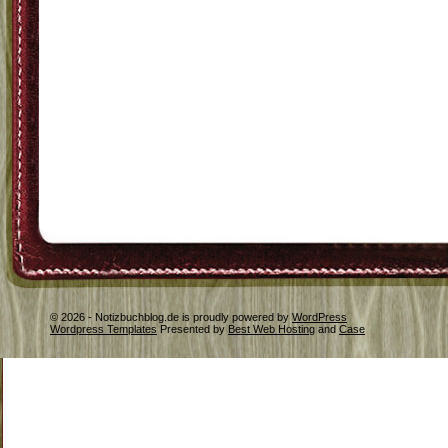
© 2026 - Notizbuchblog.de is proudly powered by
WordPress
Wordpress Templates
Presented by
Best Web Hosting
and
Case