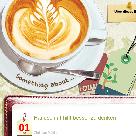
Über dieses 
E-Book
Handschrift hilft besser zu denken
01
Christian Mähler
Okt.