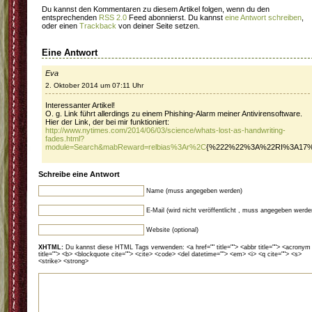
Du kannst den Kommentaren zu diesem Artikel folgen, wenn du den
entsprechenden
RSS 2.0
Feed abonnierst. Du kannst
eine Antwort schreiben
,
oder einen
Trackback
von deiner Seite setzen.
Eine Antwort
Eva
2. Oktober 2014 um 07:11 Uhr
Interessanter Artikel!
O. g. Link führt allerdings zu einem Phishing-Alarm meiner Antivirensoftware.
Hier der Link, der bei mir funktioniert:
http://www.nytimes.com/2014/06/03/science/whats-lost-as-handwriting-
fades.html?
module=Search&mabReward=relbias%3Ar%2C
{%222%22%3A%22RI%3A17%
Schreibe eine Antwort
Name (muss angegeben werden)
E-Mail (wird nicht veröffentlicht , muss angegeben werde
Website (optional)
XHTML:
Du kannst diese HTML Tags verwenden: <a href="" title=""> <abbr title=""> <acronym
title=""> <b> <blockquote cite=""> <cite> <code> <del datetime=""> <em> <i> <q cite=""> <s>
<strike> <strong>