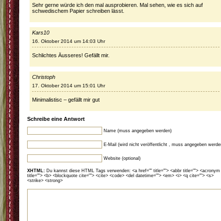
Sehr gerne würde ich den mal ausprobieren. Mal sehen, wie es sich auf
schwedischem Papier schreiben lässt.
Kars10
16. Oktober 2014 um 14:03 Uhr
Schlichtes Äusseres! Gefällt mir.
Christoph
17. Oktober 2014 um 15:01 Uhr
Minimalistisc – gefällt mir gut
Schreibe eine Antwort
Name (muss angegeben werden)
E-Mail (wird nicht veröffentlicht , muss angegeben werde
Website (optional)
XHTML:
Du kannst diese HTML Tags verwenden: <a href="" title=""> <abbr title=""> <acronym
title=""> <b> <blockquote cite=""> <cite> <code> <del datetime=""> <em> <i> <q cite=""> <s>
<strike> <strong>