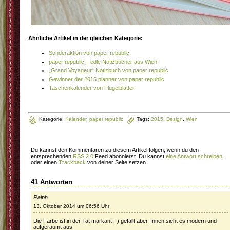
Ähnliche Artikel in der gleichen Kategorie:
Sonderaktion von paper republic
paper republic – edle Notizbücher aus Wien
„Grand Voyageur“ Notizbuch von paper republic
Gewinner der 2015 planner von paper republic
Taschenkalender von Flügelblätter
Kategorie:
Kalender
,
paper republic
Tags:
2015
,
Design
,
Wien
Du kannst den Kommentaren zu diesem Artikel folgen, wenn du den
entsprechenden
RSS 2.0
Feed abonnierst. Du kannst
eine Antwort schreiben
,
oder einen
Trackback
von deiner Seite setzen.
41 Antworten
Ralph
13. Oktober 2014 um 06:56 Uhr
Die Farbe ist in der Tat markant ;-) gefällt aber. Innen sieht es modern und
aufgeräumt aus.