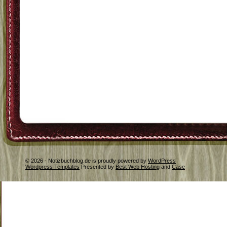
© 2026 - Notizbuchblog.de is proudly powered by
WordPress
Wordpress Templates
Presented by
Best Web Hosting
and
Case