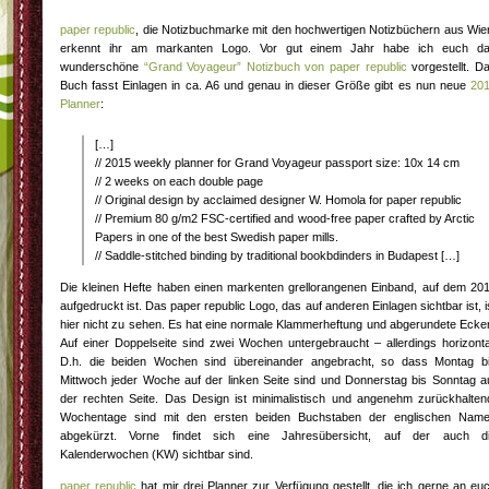
paper republic
, die Notizbuchmarke mit den hochwertigen Notizbüchern aus Wie
erkennt ihr am markanten Logo. Vor gut einem Jahr habe ich euch d
wunderschöne
“Grand Voyageur” Notizbuch von paper republic
vorgestellt. D
Buch fasst Einlagen in ca. A6 und genau in dieser Größe gibt es nun neue
20
Planner
:
[…]
// 2015 weekly planner for Grand Voyageur passport size: 10x 14 cm
// 2 weeks on each double page
// Original design by acclaimed designer W. Homola for paper republic
// Premium 80 g/m2 FSC-certified and wood-free paper crafted by Arctic
Papers in one of the best Swedish paper mills.
// Saddle-stitched binding by traditional bookbdinders in Budapest […]
Die kleinen Hefte haben einen markenten grellorangenen Einband, auf dem 20
aufgedruckt ist. Das paper republic Logo, das auf anderen Einlagen sichtbar ist, i
hier nicht zu sehen. Es hat eine normale Klammerheftung und abgerundete Ecke
Auf einer Doppelseite sind zwei Wochen untergebraucht – allerdings horizonta
D.h. die beiden Wochen sind übereinander angebracht, so dass Montag b
Mittwoch jeder Woche auf der linken Seite sind und Donnerstag bis Sonntag a
der rechten Seite. Das Design ist minimalistisch und angenehm zurückhalten
Wochentage sind mit den ersten beiden Buchstaben der englischen Nam
abgekürzt. Vorne findet sich eine Jahresübersicht, auf der auch d
Kalenderwochen (KW) sichtbar sind.
paper republic
hat mir drei Planner zur Verfügung gestellt, die ich gerne an eu