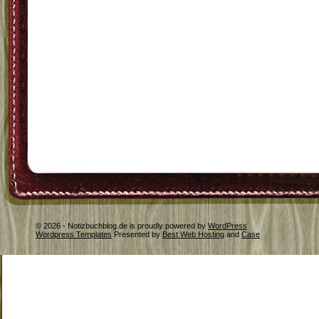
© 2026 - Notizbuchblog.de is proudly powered by
WordPress
Wordpress Templates
Presented by
Best Web Hosting
and
Case