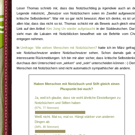
Leser Thomas schrieb mir, dass das Notizbuchblog ja irgendwie auch an d
Legende mitstrickt, „Benutzer von Notizbüchern seien im Zweifel aufgeweck
kritische Selbstdenker“. War mir so gar nicht bewusst. Aber ich denke, es ist u
allen klar, dass das nicht so ist. Thomas schickt mir als Beweis auch gleich ein
Link auf den Artikel
Kim Jong Un wieder aufgetaucht
in der Süddeutschen. Dar
sieht man die Lakaien mit Notizblöcken bewaffnet wie sie Befehle vom Ch
entgegen nehmen.
In
Umfrage: Wie wirken Menschen mit Notizbüchern?
hatte ich im März gefrag
wie Notizbuchnutzer andere Notizbuchnutzer sehen. Schon damals gab 
interessante Rückmeldungen. Ich bin mir aber sicher, dass kritische Selbstdenk
durchaus den Unterschied von „wirken“ und „sein“ unterscheiden können :-) De
Menschen mit Notizbüchern sind nicht automatisch sympathischer als andere.
Haben Menschen mit Notizbuch und Stift gleich einen
Pluspunkt bei euch?
Ja, weil ich glaube, dass sie wohl ähnliche Einstellungen zu
Notizbüchern und Stiften haben
(57%, 77 Stimmen)
Weiß nicht. Mal so, mal so. Hängt stärker von anderen
Dingen ab.
(34%, 46 Stimmen)