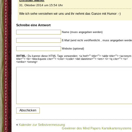
Christian Mähler
31. Oktober 2014 um 15:54 Uhr
Wie ich sehe verstehen wir uns und ihr nehmt das Ganze mit Humor :-)
Schreibe eine Antwort
Name (muss angegeben werden)
E-Mail (wird nicht veröffentlicht , muss angegeben werde
Website (optional)
XHTML:
Du kannst diese HTML Tags verwenden: <a href="" title=""> <abbr title=""> <acronym
title=""> <b> <blockquote cite=""> <cite> <code> <del datetime=""> <em> <i> <q cite=""> <s>
<strike> <strong>
«
Kalender zur Selbstvermessung
Gewinner des Mind Papers Karteikartensystems