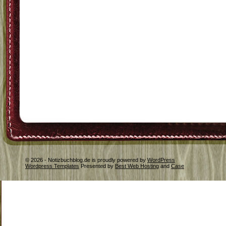
© 2026 - Notizbuchblog.de is proudly powered by
WordPress
Wordpress Templates
Presented by
Best Web Hosting
and
Case