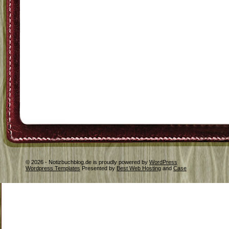
© 2026 - Notizbuchblog.de is proudly powered by
WordPress
Wordpress Templates
Presented by
Best Web Hosting
and
Case