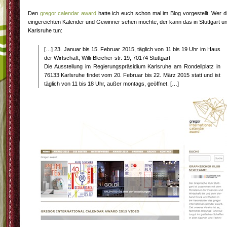
Den
gregor calendar award
hatte ich euch schon mal im Blog vorgestellt. Wer d
eingereichten Kalender und Gewinner sehen möchte, der kann das in Stuttgart u
Karlsruhe tun:
[…] 23. Januar bis 15. Februar 2015, täg­lich von 11 bis 19 Uhr im Haus
der Wirt­schaft, Willi-Bleicher-str. 19, 70174 Stuttgart
Die Aus­stel­lung im Regie­rungs­prä­si­dium Karls­ruhe am Ron­dell­platz in
76133 Karls­ruhe fin­det vom 20. Februar bis 22. März 2015 statt und ist
täg­lich von 11 bis 18 Uhr, außer mon­tags, geöffnet. […]