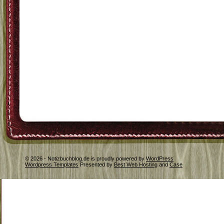
© 2026 - Notizbuchblog.de is proudly powered by
WordPress
Wordpress Templates
Presented by
Best Web Hosting
and
Case