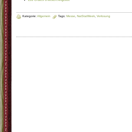
Kategorie:
Allgemein
Tags:
Messe
,
NatStatWeek
,
Verlosung