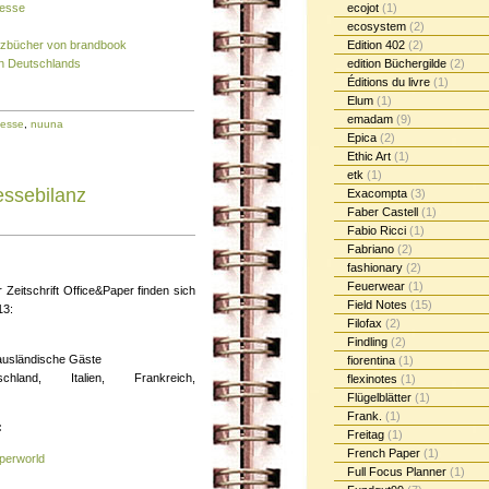
messe
ecojot
(1)
ecosystem
(2)
izbücher von brandbook
Edition 402
(2)
n Deutschlands
edition Büchergilde
(2)
Éditions du livre
(1)
Elum
(1)
emadam
(9)
esse
,
nuuna
Epica
(2)
Ethic Art
(1)
etk
(1)
essebilanz
Exacompta
(3)
Faber Castell
(1)
Fabio Ricci
(1)
Fabriano
(2)
fashionary
(2)
Feuerwear
(1)
 Zeitschrift Office&Paper finden sich
Field Notes
(15)
13:
Filofax
(2)
Findling
(2)
ausländische Gäste
fiorentina
(1)
schland, Italien, Frankreich,
flexinotes
(1)
Flügelblätter
(1)
Frank.
(1)
:
Freitag
(1)
French Paper
(1)
perworld
Full Focus Planner
(1)