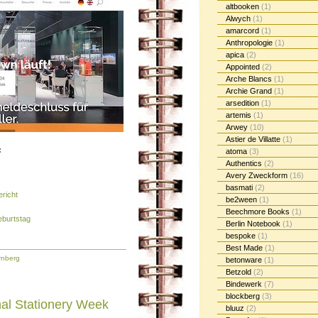
altbooken
(1)
Alwych
(1)
amarcord
(1)
Anthropologie
(1)
apica
(2)
Appointed
(2)
Arche Blancs
(1)
Archie Grand
(1)
arsedition
(1)
artemis
(1)
Arwey
(10)
Astier de Villatte
(1)
:
atoma
(3)
Authentics
(2)
Avery Zweckform
(16)
basmati
(2)
ericht
be2ween
(1)
Beechmore Books
(1)
eburtstag
Berlin Notebook
(1)
bespoke
(1)
Best Made
(1)
rnberg
betonware
(1)
Betzold
(2)
Bindewerk
(7)
blockberg
(3)
nal Stationery Week
bluuz
(2)