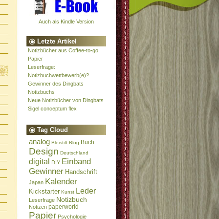
Auch als Kindle Version
Letzte Artikel
Notizbücher aus Coffee-to-go
Papier
Leserfrage:
Notizbuchwettbewerb(e)?
Gewinner des Dingbats
Notizbuchs
Neue Notizbücher von Dingbats
Sigel conceptum flex
Tag Cloud
analog
Buch
Bleistift
Blog
Design
Deutschland
Einband
digital
DIY
Gewinner
Handschrift
Kalender
Japan
Leder
Kickstarter
Kunst
Notizbuch
Leserfrage
paperworld
Notizen
Papier
Psychologie