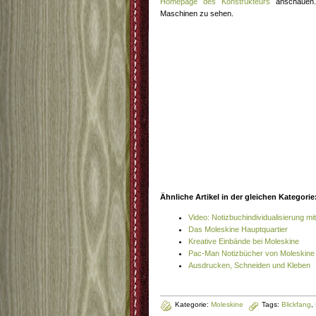
Homepage des Konstrukteurs
anschauen.
Maschinen zu sehen.
Ähnliche Artikel in der gleichen Kategorie
Video: Notizbuchindividualisierung mi
Das Moleskine Hauptquartier
Kreative Einbände bei Moleskine
Pac-Man Notizbücher von Moleskine
Ausdrucken, Schneiden und Kleben
Kategorie:
Moleskine
Tags:
Blickfang
,