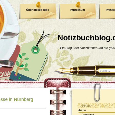
Über dieses Blog
Impressum
Press
E-Book
Datenschutzerklärung
Notizbuchblog.
Ein Blog über Notizbücher und die ga
sse in Nürnberg
Seiten
Archiv
Umfragen