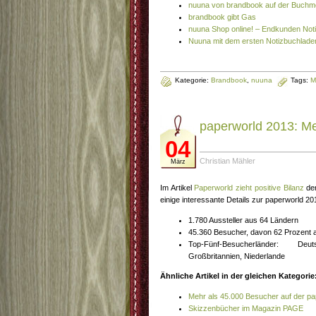
nuuna von brandbook auf der Buch
brandbook gibt Gas
nuuna Shop online! – Endkunden Not
Nuuna mit dem ersten Notizbuchlade
Kategorie:
Brandbook
,
nuuna
Tags:
M
paperworld 2013: M
04
Christian Mähler
März
Im Artikel
Paperworld zieht positive Bilanz
der
einige interessante Details zur paperworld 20
1.780 Aussteller aus 64 Ländern
45.360 Besucher, davon 62 Prozent 
Top-Fünf-Besucherländer: Deut
Großbritannien, Niederlande
Ähnliche Artikel in der gleichen Kategorie
Mehr als 45.000 Besucher auf der pa
Skizzenbücher im Magazin PAGE