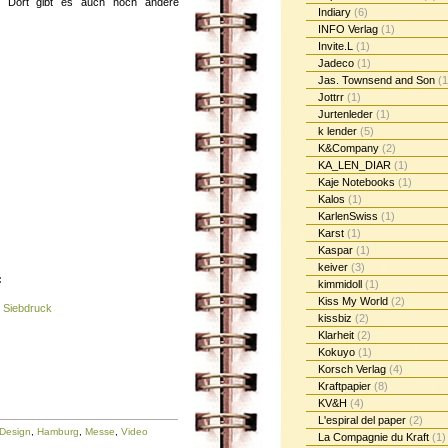
 Dort gibt es auch noch andere
Indiary
(6)
INFO Verlag
(1)
Invite.L
(1)
Jadeco
(1)
Jas. Townsend and Son
(1
Jottrr
(1)
Jurtenleder
(1)
k lender
(5)
K&Company
(2)
KA_LEN_DIAR
(1)
Kaje Notebooks
(1)
Kalos
(1)
KarlenSwiss
(1)
Karst
(1)
Kaspar
(1)
keiver
(3)
:
kimmidoll
(1)
Kiss My World
(2)
t Siebdruck
kissbiz
(2)
Klarheit
(2)
Kokuyo
(1)
Korsch Verlag
(4)
Kraftpapier
(8)
KV&H
(4)
L'espiral del paper
(2)
Design
,
Hamburg
,
Messe
,
Video
La Compagnie du Kraft
(1)