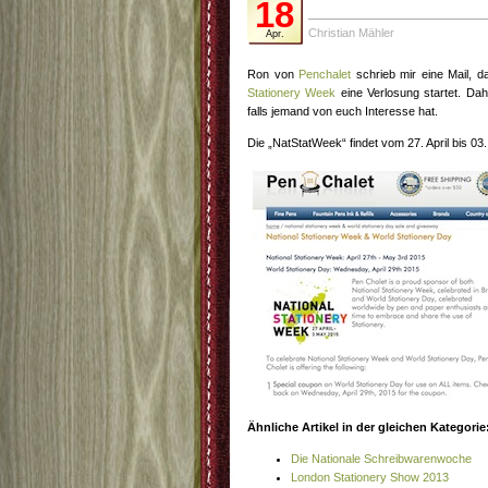
18
Christian Mähler
Apr.
Ron von
Penchalet
schrieb mir eine Mail, d
Stationery Week
eine Verlosung startet. Dah
falls jemand von euch Interesse hat.
Die „NatStatWeek“ findet vom 27. April bis 03.
Ähnliche Artikel in der gleichen Kategorie
Die Nationale Schreibwarenwoche
London Stationery Show 2013