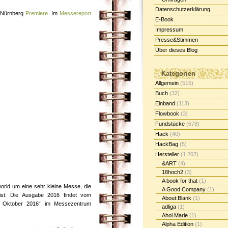
Datenschutzerklärung
 Nürnberg
Premiere
. Im
Messereport
E-Book
Impressum
Presse&Stimmen
Über dieses Blog
Kategorien
Allgemein
(515)
Buch
(32)
Einband
(113)
Flowbook
(3)
Fundstücke
(678)
Hack
(40)
HackBag
(5)
Hersteller
(1.202)
&ART
(4)
18hoch2
(3)
A book for that
(1)
world um eine sehr kleine Messe, die
A Good Company
(1)
 ist. Die Ausgabe 2016 findet vom
About:Blank
(1)
9. Oktober 2016“ im Messezentrum
adliga
(1)
Ahoi Marie
(1)
Alpha Edition
(1)