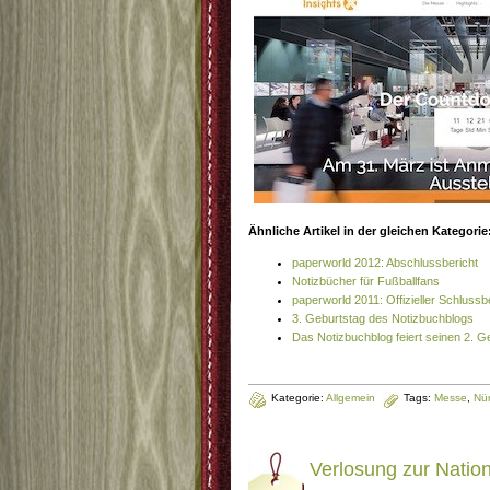
Ähnliche Artikel in der gleichen Kategorie
paperworld 2012: Abschlussbericht
Notizbücher für Fußballfans
paperworld 2011: Offizieller Schlussb
3. Geburtstag des Notizbuchblogs
Das Notizbuchblog feiert seinen 2. G
Kategorie:
Allgemein
Tags:
Messe
,
Nü
Verlosung zur Natio