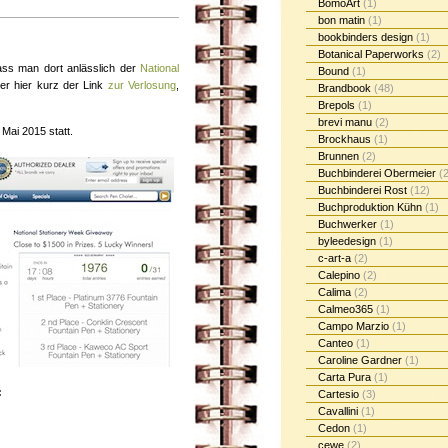
BomoArt
(1)
bon matin
(1)
bookbinders design
(1)
Botanical Paperworks
(2)
ass man dort anlässlich der
National
Bound
(1)
er hier kurz der Link
zur Verlosung
,
Brandbook
(48)
Brepols
(1)
brevi manu
(2)
 Mai 2015 statt.
Brockhaus
(1)
Brunnen
(2)
Buchbinderei Obermeier
(2
Buchbinderei Rost
(12)
Buchproduktion Kühn
(1)
Buchwerker
(1)
byleedesign
(1)
c-art-a
(2)
Calepino
(2)
Calima
(2)
Calmeo365
(1)
Campo Marzio
(1)
Canteo
(1)
Caroline Gardner
(1)
Carta Pura
(1)
:
Cartesio
(3)
Cavallini
(1)
Cedon
(1)
cewe
(2)