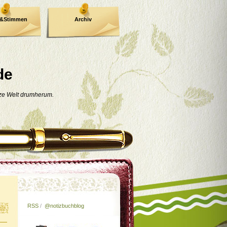
e&Stimmen
Archiv
de
nze Welt drumherum.
RSS
/
@notizbuchblog