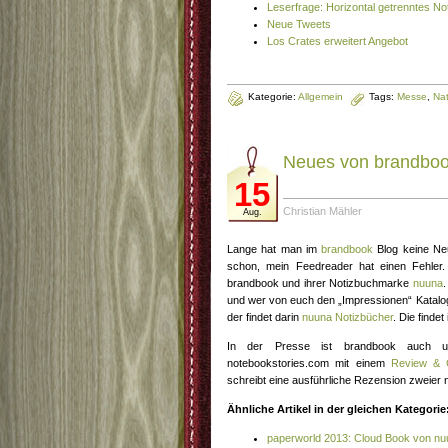
Leserfrage: Horizontal getrenntes No
Neue Tweets
Los Crates erweitert Angebot
Kategorie:
Allgemein
Tags:
Messe
,
Na
Neues von brandbo
15
Christian Mähler
Aug.
Lange hat man im
brandbook
Blog keine Neu
schon, mein Feedreader hat einen Fehler.
brandbook und ihrer Notizbuchmarke
nuuna
.
und wer von euch den „Impressionen“ Katalog
der findet darin
nuuna Notizbücher
. Die findet
In der Presse ist brandbook auch 
notebookstories.com mit einem
Review & 
schreibt eine ausführliche Rezension zweier
Ähnliche Artikel in der gleichen Kategorie
paperworld 2013: Cloud Book von n