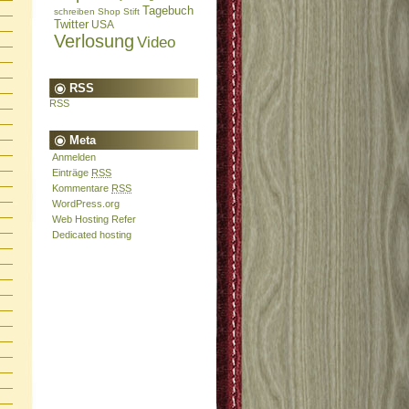
Tagebuch
schreiben
Shop
Stift
Twitter
USA
Verlosung
Video
RSS
RSS
Meta
Anmelden
Einträge
RSS
Kommentare
RSS
WordPress.org
Web Hosting Refer
Dedicated hosting