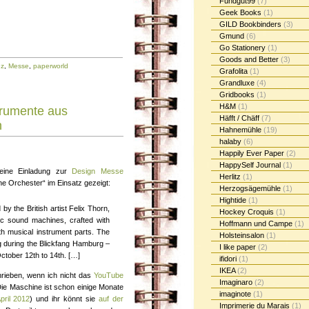
Fundgut99
(7)
Geek Books
(1)
GILD Bookbinders
(3)
Gmund
(6)
Go Stationery
(1)
Goods and Better
(3)
nz
,
Messe
,
paperworld
Grafolita
(1)
Grandluxe
(4)
Gridbooks
(1)
H&M
(1)
trumente aus
Häfft / Chäff
(7)
n
Hahnemühle
(19)
halaby
(6)
Happily Ever Paper
(2)
HappySelf Journal
(1)
ine Einladung zur
Design Messe
Herlitz
(1)
ne Orchester“ im Einsatz gezeigt:
Herzogsägemühle
(1)
Hightide
(1)
y the British artist Felix Thorn,
Hockey Croquis
(1)
tic sound machines, crafted with
Hoffmann und Campe
(1)
th musical instrument parts. The
Holsteinsalon
(1)
g during the Blickfang Hamburg –
I like paper
(2)
October 12th to 14th. […]
ifidori
(1)
IKEA
(2)
hrieben, wenn ich nicht das
YouTube
Imaginaro
(2)
Die Maschine ist schon einige Monate
imaginote
(1)
pril 2012
) und ihr könnt sie
auf der
Imprimerie du Marais
(1)