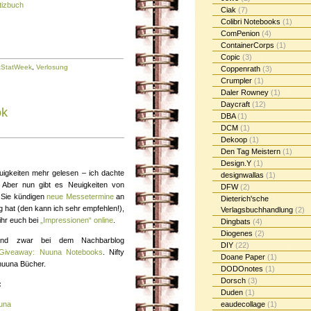
tizbuch
Ciak
(7)
Colibri Notebooks
(1)
ComPenion
(4)
ContainerCorps
(1)
Copic
(3)
tStatWeek
,
Verlosung
Coppenrath
(3)
Crumpler
(1)
Daler Rowney
(1)
Daycraft
(12)
ok
DBA
(1)
DCM
(1)
Dekoop
(1)
Den Tag Meistern
(1)
Design.Y
(1)
igkeiten mehr gelesen – ich dachte
designwallas
(1)
 Aber nun gibt es Neuigkeiten von
DFW
(2)
 Sie kündigen
neue Messetermine
an
Dieterich'sche
 hat (den kann ich sehr empfehlen!),
Verlagsbuchhandlung
(2)
 ihr euch bei
„Impressionen“ online
.
Dingbats
(4)
Diogenes
(2)
und zwar bei dem Nachbarblog
DIY
(22)
Giveaway: Nuuna Notebooks
. Nifty
Doane Paper
(1)
 nuuna Bücher.
DODOnotes
(1)
Dorsch
(3)
:
Duden
(1)
uuna
eaudecollage
(1)