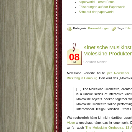
paperworld – erste Fotos
Fälschungen auf der Paperworld
Stifte auf der paperworld
Kategorie:
Kurzmeldungen
Tags:
Bila
Kinetische Musikins
Moleskine Produkte
08
Christian Mähler
Okt.
Moleskine verteilte heute
per Newsletter
e
Blickfang in Hamburg
. Dort wird das „Moleski
[…] The Moleskine Orchestra, created b
is a unique series of interactive kine
Moleskine objects hacked together wi
Moleskine Orchestra will be performin
International Design Exhibition – from 
Wahrscheinlich hätte ich nicht darüber gesc
Video
angeschaut hätte, das ihr unten seht. 
alt (s. auch
The Moleskine Orchestra, 13 A