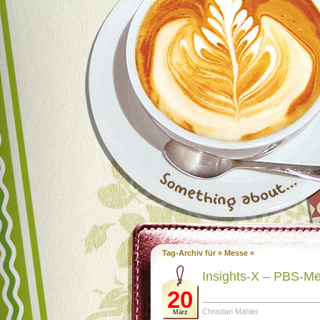
Tag-Archiv für » Messe «
Insights-X – PBS-Me
20
Christian Mähler
März