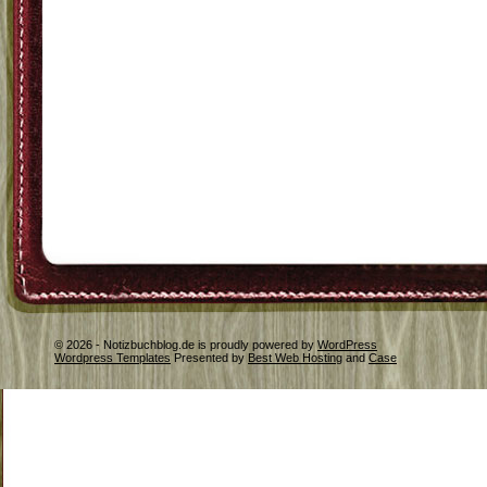
© 2026 - Notizbuchblog.de is proudly powered by
WordPress
Wordpress Templates
Presented by
Best Web Hosting
and
Case