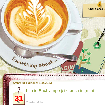
Über dieses 
E-Book
Archiv für » Oktober 31st, 2015«
Lumio Buchlampe jetzt auch in „mini“
31
Christian Mähler
Okt.