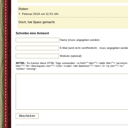
Robert
7. Februar 2016 um 11:51 Uhr
Doch, hat Spass gemacht.
Schreibe eine Antwort
Name (muss angegeben werden)
E-Mail (wird nicht veröffentlicht , muss angegeben werde
Website (optional)
XHTML:
Du kannst diese HTML Tags verwenden: <a href="" title=""> <abbr title=""> <acronym
title=""> <b> <blockquote cite=""> <cite> <code> <del datetime=""> <em> <i> <q cite=""> <s>
<strike> <strong>