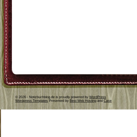
© 2026 - Notizbuchblog.de is proudly powered by
WordPress
Wordpress Templates
Presented by
Best Web Hosting
and
Case