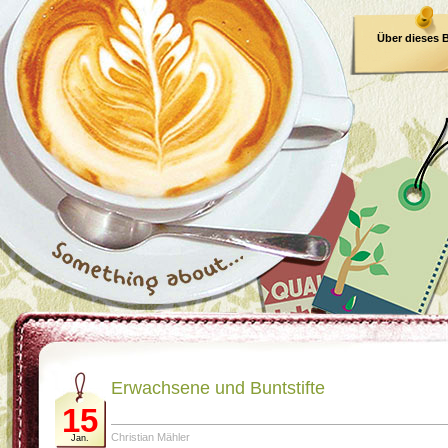
Über dieses 
E-Book
Erwachsene und Buntstifte
15
Christian Mähler
Jan.