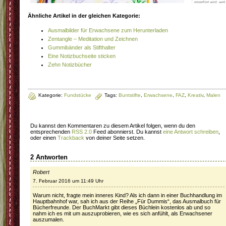
Ähnliche Artikel in der gleichen Kategorie:
Ausmalbilder für Erwachsene zum Herunterladen
Zentangle – Meditation und Zeichnen
Gummibänder als Stifthalter
Eine Notizbuchseite sticken
Zehn Notizbücher
Kategorie:
Fundstücke
Tags:
Buntstifte
,
Erwachsene
,
FAZ
,
Kreativ
,
Malen
Du kannst den Kommentaren zu diesem Artikel folgen, wenn du den
entsprechenden
RSS 2.0
Feed abonnierst. Du kannst
eine Antwort schreiben
,
oder einen
Trackback
von deiner Seite setzen.
2 Antworten
Robert
7. Februar 2016 um 11:49 Uhr
Warum nicht, fragte mein inneres Kind? Als ich dann in einer Buchhandlung im
Hauptbahnhof war, sah ich aus der Reihe „Für Dummis“, das Ausmalbuch für
Bücherfreunde. Der BuchMarkt gibt dieses Büchlein kostenlos ab und so
nahm ich es mit um auszuprobieren, wie es sich anfühlt, als Erwachsener
auszumalen.