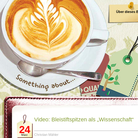
Über dieses 
E-Book
Video: Bleistiftspitzen als „Wissenschaft“
24
Christian Mähler
März