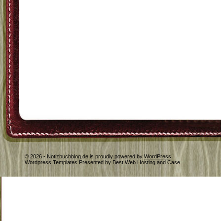
© 2026 - Notizbuchblog.de is proudly powered by
WordPress
Wordpress Templates
Presented by
Best Web Hosting
and
Case