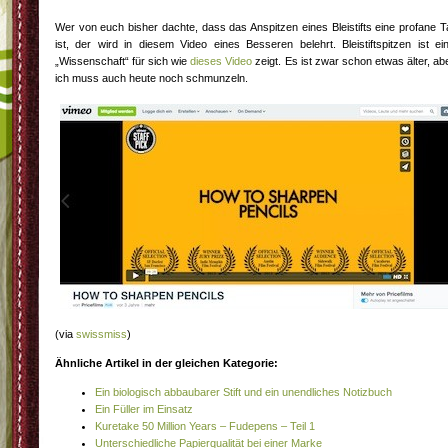
Wer von euch bisher dachte, dass das Anspitzen eines Bleistifts eine profane T
ist, der wird in diesem Video eines Besseren belehrt. Bleistiftspitzen ist ei
„Wissenschaft“ für sich wie
dieses Video
zeigt. Es ist zwar schon etwas älter, ab
ich muss auch heute noch schmunzeln.
(via
swissmiss
)
Ähnliche Artikel in der gleichen Kategorie:
Ein biologisch abbaubarer Stift und ein unendliches Notizbuch
Ein Füller im Einsatz
Kuretake 50 Million Years – Fudepens – Teil 1
Unterschiedliche Papierqualität bei einer Marke