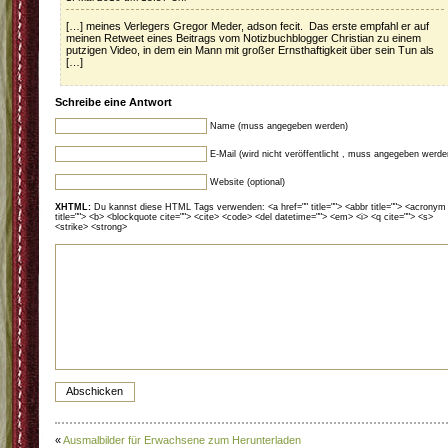
[…] meines Verlegers Gregor Meder, adson fecit. Das erste empfahl er auf
meinen Retweet eines Beitrags vom Notizbuchblogger Christian zu einem
putzigen Video, in dem ein Mann mit großer Ernsthaftigkeit über sein Tun als
[…]
Schreibe eine Antwort
Name (muss angegeben werden)
E-Mail (wird nicht veröffentlicht , muss angegeben werde
Website (optional)
XHTML:
Du kannst diese HTML Tags verwenden: <a href="" title=""> <abbr title=""> <acronym
title=""> <b> <blockquote cite=""> <cite> <code> <del datetime=""> <em> <i> <q cite=""> <s>
<strike> <strong>
«
Ausmalbilder für Erwachsene zum Herunterladen