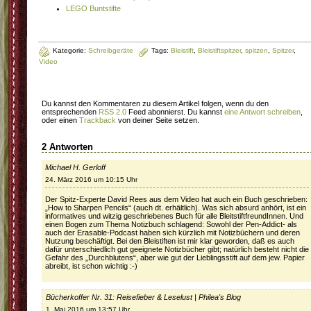
LEGO Buntstifte
Kategorie:
Schreibgeräte
Tags:
Bleistift
,
Bleistiftspitzer
,
spitzen
,
Spitzer
,
Video
Du kannst den Kommentaren zu diesem Artikel folgen, wenn du den
entsprechenden
RSS 2.0
Feed abonnierst. Du kannst
eine Antwort schreiben
,
oder einen
Trackback
von deiner Seite setzen.
2 Antworten
Michael H. Gerloff
24. März 2016 um 10:15 Uhr
Der Spitz-Experte David Rees aus dem Video hat auch ein Buch geschrieben:
„How to Sharpen Pencils“ (auch dt. erhältlich). Was sich absurd anhört, ist ein
informatives und witzig geschriebenes Buch für alle BleitstiftfreundInnen. Und
einen Bogen zum Thema Notizbuch schlagend: Sowohl der Pen-Addict- als
auch der Erasable-Podcast haben sich kürzlich mit Notizbüchern und deren
Nutzung beschäftigt. Bei den Bleistiften ist mir klar geworden, daß es auch
dafür unterschiedlich gut geeignete Notizbücher gibt; natürlich besteht nicht die
Gefahr des „Durchblutens“, aber wie gut der Lieblingsstift auf dem jew. Papier
abreibt, ist schon wichtig :-)
Bücherkoffer Nr. 31: Reisefieber & Leselust | Philea's Blog
1. Mai 2016 um 13:57 Uhr