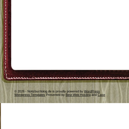
© 2026 - Notizbuchblog.de is proudly powered by
WordPress
Wordpress Templates
Presented by
Best Web Hosting
and
Case