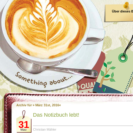
Über dieses 
E-Book
Archiv für » März 31st, 2016«
Das Notizbuch lebt!
31
Christian Mähler
März