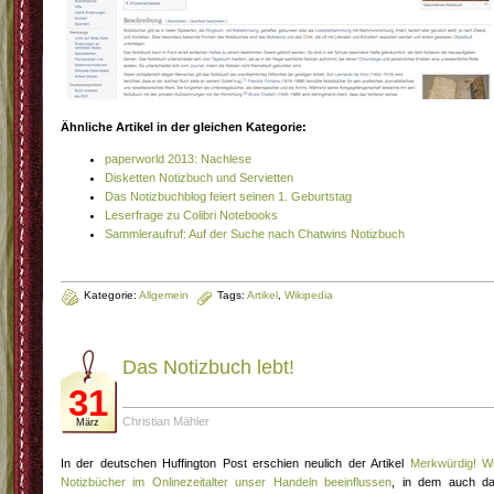
Ähnliche Artikel in der gleichen Kategorie:
paperworld 2013: Nachlese
Disketten Notizbuch und Servietten
Das Notizbuchblog feiert seinen 1. Geburtstag
Leserfrage zu Colibri Notebooks
Sammleraufruf: Auf der Suche nach Chatwins Notizbuch
Kategorie:
Allgemein
Tags:
Artikel
,
Wikipedia
Das Notizbuch lebt!
31
Christian Mähler
März
In der deutschen Huffington Post erschien neulich der Artikel
Merkwürdig! W
Notizbücher im Onlinezeitalter unser Handeln beeinflussen
, in dem auch d