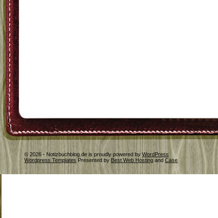
© 2026 - Notizbuchblog.de is proudly powered by
WordPress
Wordpress Templates
Presented by
Best Web Hosting
and
Case