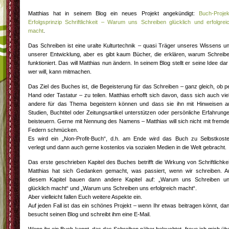
Matthias hat in seinem Blog ein neues Projekt angekündigt:
Buch-Projek
Erfolgsprinzip Schriftlichkeit – Warum uns Schreiben glücklich und erfolgrei
macht
.
Das Schreiben ist eine uralte Kulturtechnik – quasi Träger unseres Wissens u
unserer Entwicklung, aber es gibt kaum Bücher, die erklären, warum Schreib
funktioniert. Das will Matthias nun ändern. In seinem Blog stellt er seine Idee dar
wer will, kann mitmachen.
Das Ziel des Buches ist, die Begeisterung für das Schreiben – ganz gleich, ob p
Hand oder Tastatur – zu teilen. Matthias erhofft sich davon, dass sich auch vie
andere für das Thema begeistern können und dass sie ihn mit Hinweisen a
Studien, Buchtitel oder Zeitungsartikel unterstützen oder persönliche Erfahrung
beisteuern. Gerne mit Nennung des Namens – Matthias will sich nicht mit fremd
Federn schmücken.
Es wird ein „Non-Profit-Buch“, d.h. am Ende wird das Buch zu Selbstkost
verlegt und dann auch gerne kostenlos via sozialen Medien in die Welt gebracht.
Das erste geschrieben Kapitel des Buches betrifft die Wirkung von Schriftlichkei
Matthias hat sich Gedanken gemacht, was passiert, wenn wir schreiben. A
diesem Kapitel bauen dann andere Kapitel auf: „Warum uns Schreiben u
glücklich macht“ und „Warum uns Schreiben uns erfolgreich macht“.
Aber vielleicht fallen Euch weitere Aspekte ein.
Auf jeden Fall ist das ein schönes Projekt – wenn Ihr etwas beitragen könnt, da
besucht seinen Blog und schreibt ihm eine E-Mail.