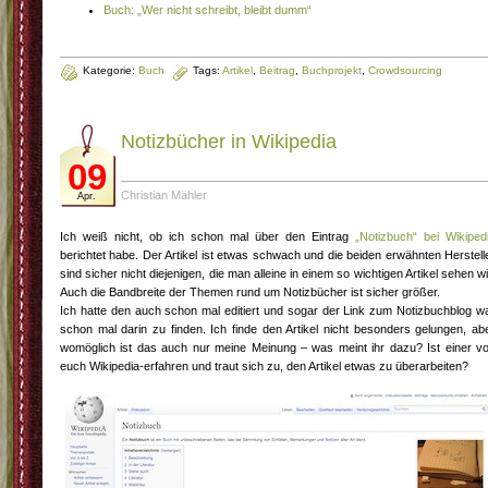
Buch: „Wer nicht schreibt, bleibt dumm“
Kategorie:
Buch
Tags:
Artikel
,
Beitrag
,
Buchprojekt
,
Crowdsourcing
Notizbücher in Wikipedia
09
Christian Mähler
Apr.
Ich weiß nicht, ob ich schon mal über den Eintrag
„Notizbuch“ bei Wikiped
berichtet habe. Der Artikel ist etwas schwach und die beiden erwähnten Herstell
sind sicher nicht diejenigen, die man alleine in einem so wichtigen Artikel sehen wil
Auch die Bandbreite der Themen rund um Notizbücher ist sicher größer.
Ich hatte den auch schon mal editiert und sogar der Link zum Notizbuchblog w
schon mal darin zu finden. Ich finde den Artikel nicht besonders gelungen, ab
womöglich ist das auch nur meine Meinung – was meint ihr dazu? Ist einer v
euch Wikipedia-erfahren und traut sich zu, den Artikel etwas zu überarbeiten?