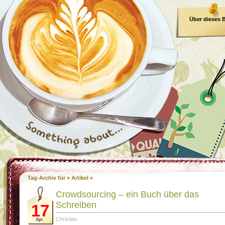
Über dieses 
E-Book
Tag-Archiv für » Artikel «
Crowdsourcing – ein Buch über das
Schreiben
17
Christian
Apr.