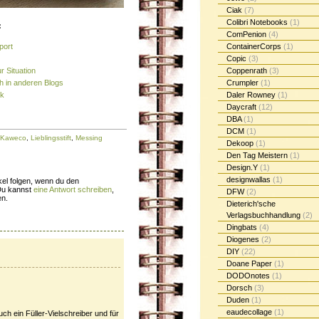
Ciak
(7)
Colibri Notebooks
(1)
:
ComPenion
(4)
port
ContainerCorps
(1)
Copic
(3)
ur Situation
Coppenrath
(3)
ch in anderen Blogs
Crumpler
(1)
nk
Daler Rowney
(1)
Daycraft
(12)
DBA
(1)
DCM
(1)
Kaweco
,
Lieblingsstift
,
Messing
Dekoop
(1)
Den Tag Meistern
(1)
Design.Y
(1)
designwallas
(1)
el folgen, wenn du den
Du kannst
eine Antwort schreiben
,
DFW
(2)
en.
Dieterich'sche
Verlagsbuchhandlung
(2)
Dingbats
(4)
Diogenes
(2)
DIY
(22)
Doane Paper
(1)
DODOnotes
(1)
Dorsch
(3)
Duden
(1)
eaudecollage
(1)
uch ein Füller-Vielschreiber und für