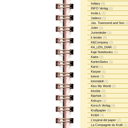
Indiary
(6)
INFO Verlag
(1)
Invite.L
(1)
Jadeco
(1)
Jas. Townsend and Son
(1
Jottrr
(1)
Jurtenleder
(1)
k lender
(5)
K&Company
(2)
KA_LEN_DIAR
(1)
Kaje Notebooks
(1)
Kalos
(1)
KarlenSwiss
(1)
Karst
(1)
Kaspar
(1)
keiver
(3)
kimmidoll
(1)
Kiss My World
(2)
kissbiz
(2)
Klarheit
(2)
Kokuyo
(1)
Korsch Verlag
(4)
Kraftpapier
(8)
KV&H
(4)
L'espiral del paper
(2)
La Compagnie du Kraft
(1)