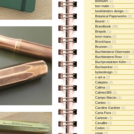
BomoArt
(1)
bon matin
(1)
bookbinders design
(1)
Botanical Paperworks
(2)
Bound
(1)
Brandbook
(48)
Brepols
(1)
brevi manu
(2)
Brockhaus
(1)
Brunnen
(2)
Buchbinderei Obermeier
(2
Buchbinderei Rost
(12)
Buchproduktion Kühn
(1)
Buchwerker
(1)
byleedesign
(1)
c-art-a
(2)
Calepino
(2)
Calima
(2)
Calmeo365
(1)
Campo Marzio
(1)
Canteo
(1)
Caroline Gardner
(1)
Carta Pura
(1)
Cartesio
(3)
Cavallini
(1)
Cedon
(1)
cewe
(2)