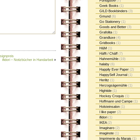
Fundgut99
(7)
Geek Books
(1)
GILD Bookbinders
(3)
Gmund
(6)
Go Stationery
(1)
Goods and Better
(3)
Grafolita
(1)
Grandluxe
(4)
Gridbooks
(1)
H&M
(1)
Häfft / Chäff
(7)
signpreis
Hahnemühle
(19)
ifidori – Notizbücher in Handarbeit
»
halaby
(6)
Happily Ever Paper
(2)
HappySelf Journal
(1)
Herlitz
(1)
Herzogsägemühle
(1)
Hightide
(1)
Hockey Croquis
(1)
Hoffmann und Campe
(1)
Holsteinsalon
(1)
I like paper
(2)
ifidori
(1)
IKEA
(2)
Imaginaro
(2)
imaginote
(1)
Imprimerie du Marais
(1)