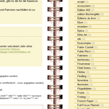
eiß, gibt es die für die Kawecos
ecojot
(1)
ecosystem
(2)
und Patronen nachfüllen ist zu
Edition 402
(2)
edition Büchergilde
(2)
Éditions du livre
(1)
Elum
(1)
emadam
(9)
Epica
(2)
Ethic Art
(1)
etk
(1)
Exacompta
(3)
erter seit einem Jahr ohne
Faber Castell
(1)
onverter-Deluxe-
Fabio Ricci
(1)
F8&qid=1461820309&sr=8-
Fabriano
(2)
fashionary
(2)
Feuerwear
(1)
Field Notes
(15)
Filofax
(2)
Findling
(2)
gegeben werden)
fiorentina
(1)
cht veröffentlicht , muss angegeben werden)
flexinotes
(1)
Flügelblätter
(1)
al)
Frank.
(1)
ef="" title=""> <abbr title=""> <acronym
Freitag
(1)
 datetime=""> <em> <i> <q cite=""> <s>
French Paper
(1)
Full Focus Planner
(1)