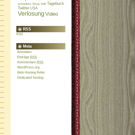
Tagebuch
schreiben
Shop
Stift
Twitter
USA
Verlosung
Video
RSS
RSS
Meta
Anmelden
Einträge
RSS
Kommentare
RSS
WordPress.org
Web Hosting Refer
Dedicated hosting