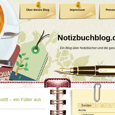
Über dieses Blog
Impressum
Press
E-Book
Datenschutzerklärung
Notizbuchblog.
Ein Blog über Notizbücher und die ga
stift – ein Füller aus
Seiten
Archiv
Umfragen