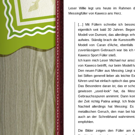
Leser Willie legt uns heute im Rahmen 
Messingfüller von Kaweco ans Herz.
[…] Mit Füllern schreibe ich besond
eigentlich seit bald 30 Jahren. Bego
Modell von Dumont, das allerdings er
aufwies. Ständig brach die Kunststoffh
Modell von Caran d’Ache, ebenfalls 
zuverlässigem Gebrauch war bis ich 
Kaweco Sport Füller stieß.
Ich kann mich Leser Michael nur ansc
von Kaweco betrifft, nur beim Modell h
Den neuen Füller aus Messing. Liegt 
bei Stiften generell lieber als leichte
führen und hat einfach optisch das ge
Das Besondere daran ist, das er sch
gewissen „used-look“ hat, da Mess
Gebrauchsspuren annimmt. Dann komm
der Zeit richtig Patina anlegt. Ich fi
Nachteil allerdings hat Messing: Es
metallischen Geruch, den man bei hä
auch an der Schreibhand wahrnimmt
empfohlen.
Die Bilder zeigen den Füller am An