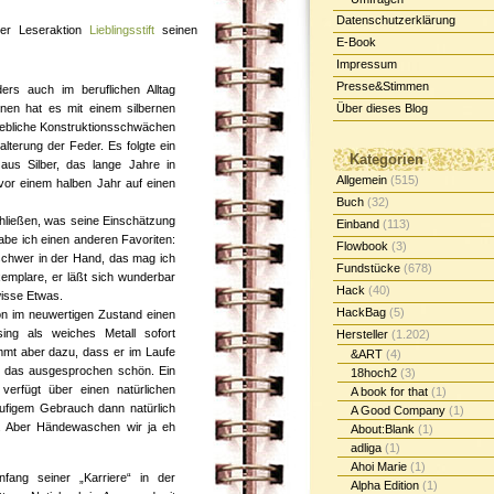
Datenschutzerklärung
der Leseraktion
Lieblingsstift
seinen
E-Book
Impressum
Presse&Stimmen
ers auch im beruflichen Alltag
nnen hat es mit einem silbernen
Über dieses Blog
hebliche Konstruktionsschwächen
alterung der Feder. Es folgte ein
Kategorien
aus Silber, das lange Jahre in
Allgemein
(515)
vor einem halben Jahr auf einen
Buch
(32)
hließen, was seine Einschätzung
Einband
(113)
abe ich einen anderen Favoriten:
Flowbook
(3)
schwer in der Hand, das mag ich
Fundstücke
(678)
 Exemplare, er läßt sich wunderbar
Hack
(40)
wisse Etwas.
HackBag
(5)
on im neuwertigen Zustand einen
ing als weiches Metall sofort
Hersteller
(1.202)
t aber dazu, dass er im Laufe
&ART
(4)
nde das ausgesprochen schön. Ein
18hoch2
(3)
 verfügt über einen natürlichen
A book for that
(1)
ufigem Gebrauch dann natürlich
A Good Company
(1)
. Aber Händewaschen wir ja eh
About:Blank
(1)
adliga
(1)
Ahoi Marie
(1)
fang seiner „Karriere“ in der
Alpha Edition
(1)