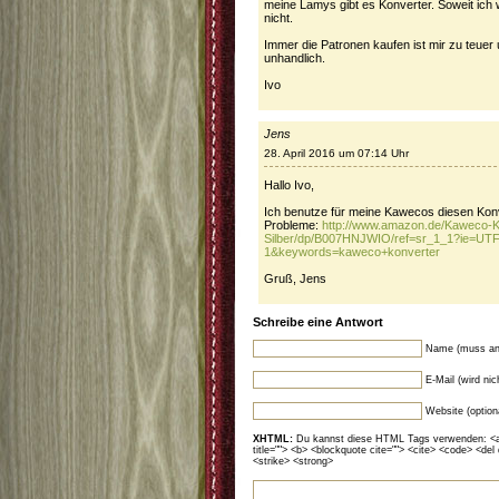
meine Lamys gibt es Konverter. Soweit ich w
nicht.
Immer die Patronen kaufen ist mir zu teuer 
unhandlich.
Ivo
Jens
28. April 2016 um 07:14 Uhr
Hallo Ivo,
Ich benutze für meine Kawecos diesen Konv
Probleme:
http://www.amazon.de/Kaweco-K
Silber/dp/B007HNJWIO/ref=sr_1_1?ie=UT
1&keywords=kaweco+konverter
Gruß, Jens
Schreibe eine Antwort
Name (muss an
E-Mail (wird ni
Website (option
XHTML:
Du kannst diese HTML Tags verwenden: <a hr
title=""> <b> <blockquote cite=""> <cite> <code> <del
<strike> <strong>