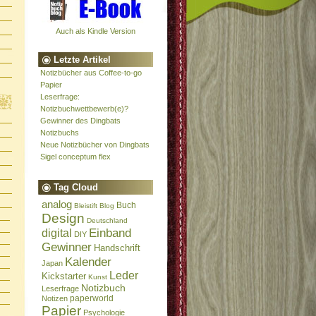
Auch als Kindle Version
Letzte Artikel
Notizbücher aus Coffee-to-go
Papier
Leserfrage:
Notizbuchwettbewerb(e)?
Gewinner des Dingbats
Notizbuchs
Neue Notizbücher von Dingbats
Sigel conceptum flex
Tag Cloud
analog
Buch
Bleistift
Blog
Design
Deutschland
Einband
digital
DIY
Gewinner
Handschrift
Kalender
Japan
Leder
Kickstarter
Kunst
Notizbuch
Leserfrage
paperworld
Notizen
Papier
Psychologie