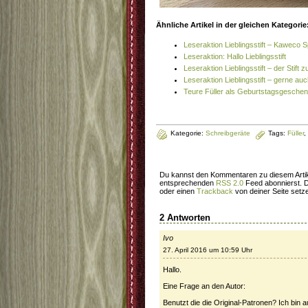
Ähnliche Artikel in der gleichen Kategorie
Leseraktion Lieblingsstift – Kaweco S
Leseraktion: Hallo Lieblingsstift
Leseraktion Lieblingsstift – der Stift z
Leseraktion Lieblingsstift – gerne au
Teure Füller als Geburtstagsgesche
Kategorie:
Schreibgeräte
Tags:
Füller
,
Du kannst den Kommentaren zu diesem Artik
entsprechenden
RSS 2.0
Feed abonnierst. 
oder einen
Trackback
von deiner Seite setz
2 Antworten
Ivo
27. April 2016 um 10:59 Uhr
Hallo.
Eine Frage an den Autor:
Benutzt die die Original-Patronen? Ich bin a