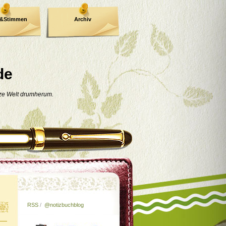
e&Stimmen
Archiv
de
nze Welt drumherum.
RSS
/
@notizbuchblog