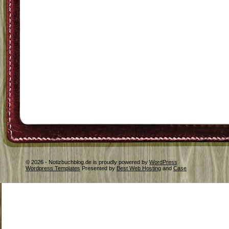
© 2026 - Notizbuchblog.de is proudly powered by
WordPress
Wordpress Templates
Presented by
Best Web Hosting
and
Case