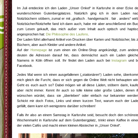
Im Juli entdeckte ich den Laden „Unser Onkel“ in Karlsruhe in einer Ecke d
wunderschönen Gutenbergplatzes. Natürlich ging ich in dem Laden na
Notizbüchern stöbern, zumal er mit „grafisch . handgemacht . fair . anders“ wirb
Notizbücher/Notizhefte fand ich dann auch, habe mir aber anschließend ein Bu
zum Lesen gekauft, das mich außer vom Inhalt auch optisch und haptis
angesprochen hat:
Die Philosophie des Laufens
.
Der Laden führt allerhand Artikel von Drucken über Karten und Notizbücher, bis 
Büchern, aber auch Kleider und andere Artikel.
Auf der
Homepage
ist zum einen ein Online-Shop angekündigt, zum ander
deuten die Adressen darauf hin, dass demnächst auch ein Laden gleich
Namens in Köln öffnen soll. Ihr findet den Laden auch bei
Instagram
und b
Facebook.
Jedes Mal wenn ich einen ausgefallenen („stationären“) Laden sehe, überkom
mich gleich die Furcht, dass er sich gegen die Online Welt nicht behaupten wir
Geht es euch auch so? Dabei mögen wir all diese Läden, stöbern darin, kauf
aber nicht immer. Kennt ihr auch so tolle kleine oder große Läden, denen i
wünschen würdet, dass sie „überleben“ oder einfach nur bekannter werde
Schickt mir doch Fotos, Links und einen kurzen Text, warum euch der Lad
gefällt, dann kann ich wenigstens darüber schreiben!
Falls ihr also an einem Samstag in Karlsruhe seid, besucht doch den schönst
Wochenmarkt in Karlsruhe auf dem Gutenbergplatz, trinkt einen Kaffee in ein
der vielen Cafés und macht einen kleinen Abstecher in „Unser Onkel“.