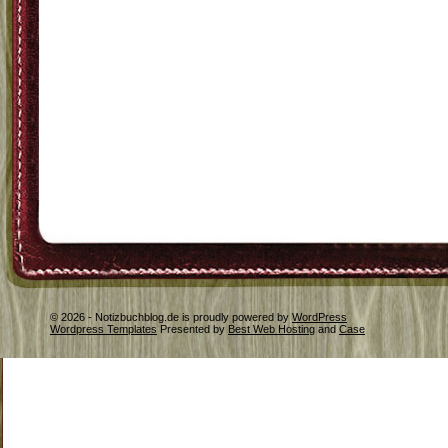
© 2026 - Notizbuchblog.de is proudly powered by
WordPress
Wordpress Templates
Presented by
Best Web Hosting
and
Case