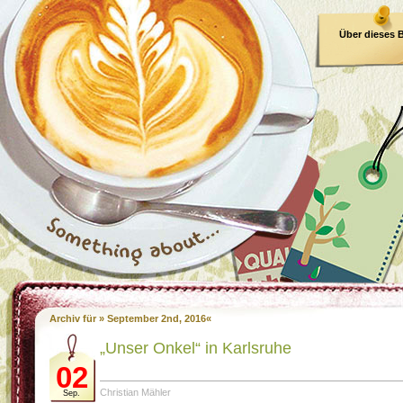
Über dieses 
E-Book
Archiv für » September 2nd, 2016«
„Unser Onkel“ in Karlsruhe
02
Christian Mähler
Sep.