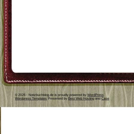
© 2026 - Notizbuchblog.de is proudly powered by
WordPress
Wordpress Templates
Presented by
Best Web Hosting
and
Case