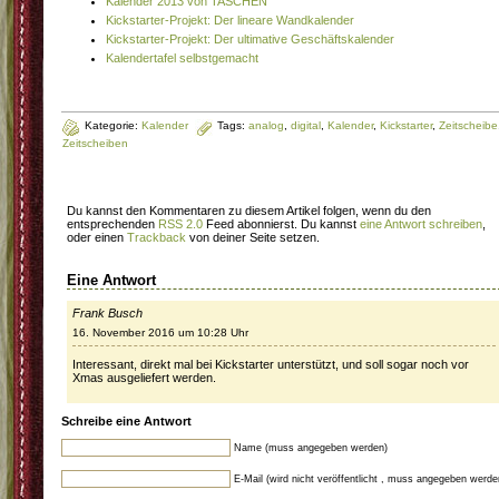
Kalender 2013 von TASCHEN
Kickstarter-Projekt: Der lineare Wandkalender
Kickstarter-Projekt: Der ultimative Geschäftskalender
Kalendertafel selbstgemacht
Kategorie:
Kalender
Tags:
analog
,
digital
,
Kalender
,
Kickstarter
,
Zeitscheibe
Zeitscheiben
Du kannst den Kommentaren zu diesem Artikel folgen, wenn du den
entsprechenden
RSS 2.0
Feed abonnierst. Du kannst
eine Antwort schreiben
,
oder einen
Trackback
von deiner Seite setzen.
Eine Antwort
Frank Busch
16. November 2016 um 10:28 Uhr
Interessant, direkt mal bei Kickstarter unterstützt, und soll sogar noch vor
Xmas ausgeliefert werden.
Schreibe eine Antwort
Name (muss angegeben werden)
E-Mail (wird nicht veröffentlicht , muss angegeben werde