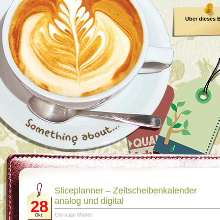
Über dieses 
E-Book
Sliceplanner – Zeitscheibenkalender
analog und digital
28
Christian Mähler
Okt.