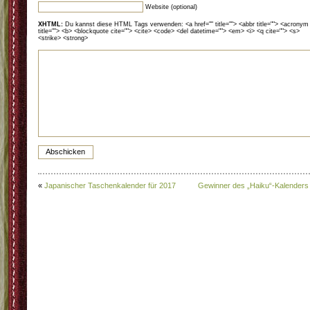
Website (optional)
XHTML:
Du kannst diese HTML Tags verwenden: <a href="" title=""> <abbr title=""> <acronym
title=""> <b> <blockquote cite=""> <cite> <code> <del datetime=""> <em> <i> <q cite=""> <s>
<strike> <strong>
«
Japanischer Taschenkalender für 2017
Gewinner des „Haiku“-Kalenders